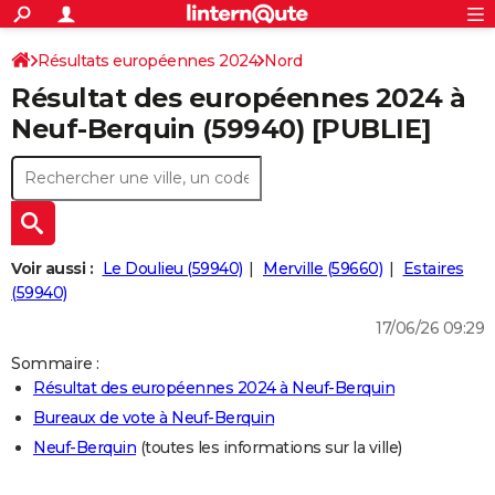
ACTUALITÉS
Connexion
S'inscrire
Résultats européennes 2024
Nord
Rechercher
Société
Education
Villes
Politique
Faits Divers
Monde
+
SPORT
Résultat des européennes 2024 à
Football
Cyclisme
Forum
Coupe du monde 2026
Tennis
Rugby
CULTURE
Neuf-Berquin (59940) [PUBLIE]
TNT
Cinéma
Musique
Programme TV
Streaming
Sorties cinéma
+
FINANCE
Impôts
Immobilier
Banque
Crédit
Retraite
Epargne
Risques naturels par ville
Assurance
AUTO
Réserver un essai
Berlines
Forum auto
Essais
Citadines
SUV
+
HIGH-TECH
Voir aussi :
Le Doulieu (59940)
Merville (59660)
Estaires
Meilleur smartphone
Ordinateurs
Guide high-tech
Mobiles
Internet
Jeux vidéo
+
(59940)
BRICOLAGE
17/06/26 09:29
Aménagement intérieur
Cuisine
Jardinage
+
Forum
Extérieur
Salle de bains
Rangement
WEEK-END
Sommaire :
Escapades
Expositions
Week-end nature
Guides de France
Patrimoine
Musées
+
LIFESTYLE
Résultat des européennes 2024 à Neuf-Berquin
Bureaux de vote à Neuf-Berquin
Bien-être
Mode
+
Art de vivre
Loisirs
Modes de vie
SANTE
Neuf-Berquin
(toutes les informations sur la ville)
Guide de la santé
Médicaments
+
Alimentation
Maladies
Sommeil
VOYAGE