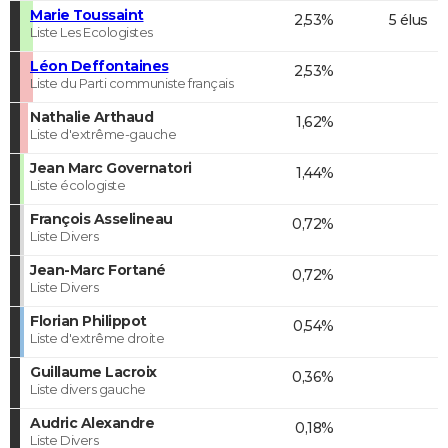
Marie Toussaint
2,53%
5 élus
Liste Les Ecologistes
Léon Deffontaines
2,53%
Liste du Parti communiste français
Nathalie Arthaud
1,62%
Liste d'extrême-gauche
Jean Marc Governatori
1,44%
Liste écologiste
François Asselineau
0,72%
Liste Divers
Jean-Marc Fortané
0,72%
Liste Divers
Florian Philippot
0,54%
Liste d'extrême droite
Guillaume Lacroix
0,36%
Liste divers gauche
Audric Alexandre
0,18%
Liste Divers