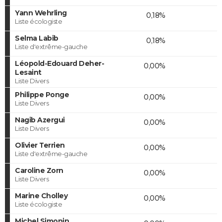
Yann Wehrling
0,18%
Liste écologiste
Selma Labib
0,18%
Liste d'extrême-gauche
Léopold-Edouard Deher-
0,00%
Lesaint
Liste Divers
Philippe Ponge
0,00%
Liste Divers
Nagib Azergui
0,00%
Liste Divers
Olivier Terrien
0,00%
Liste d'extrême-gauche
Caroline Zorn
0,00%
Liste Divers
Marine Cholley
0,00%
Liste écologiste
Michel Simonin