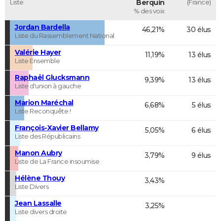
Liste
Berquin
(France)
% des voix
Jordan Bardella
46,21%
30 élus
Liste du Rassemblement National
Valérie Hayer
11,19%
13 élus
Liste Ensemble
Raphaël Glucksmann
9,39%
13 élus
Liste d'union à gauche
Marion Maréchal
6,68%
5 élus
Liste Reconquête !
François-Xavier Bellamy
5,05%
6 élus
Liste des Républicains
Manon Aubry
3,79%
9 élus
Liste de La France insoumise
Hélène Thouy
3,43%
Liste Divers
Jean Lassalle
3,25%
Liste divers droite