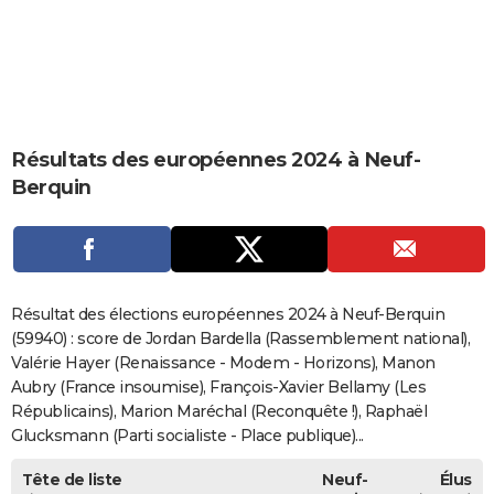
City break
Voyage de noces
Climat
Destinations
Voyage nature
Forum
+
PHOTO
GUIDES D'ACHAT
BONS PLANS
Résultats des européennes 2024 à Neuf-
CARTE DE VOEUX
Berquin
Carte Bonne année
Carte Pâques
Carte de Noël
Carte Saint-Valentin
Carte d'anniversaire
DICTIONNAIRE
Biographies
Expressions
Dictionnaire
Citations
Proverbes
PROGRAMME TV
COPAINS D'AVANT
Résultat des élections européennes 2024 à Neuf-Berquin
Se connecter
Collèges
Universités
Service militaire
S'inscrire
Lycées
Primaires
Entreprises
Avis de recherche
(59940) : score de Jordan Bardella (Rassemblement national),
AVIS DE DÉCÈS
Valérie Hayer (Renaissance - Modem - Horizons), Manon
FORUM
Aubry (France insoumise), François-Xavier Bellamy (Les
Républicains), Marion Maréchal (Reconquête !), Raphaël
Lifestyle
Sport
Television
Cinema
Bricolage
Culture
Auto
Voyage
Glucksmann (Parti socialiste - Place publique)...
Tête de liste
Neuf-
Élus