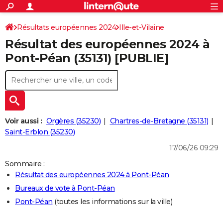
ACTUALITÉS
Connexion
S'inscrire
Résultats européennes 2024
Ille-et-Vilaine
Rechercher
Société
Education
Villes
Politique
Faits Divers
Monde
+
SPORT
Résultat des européennes 2024 à
Football
Cyclisme
Forum
Coupe du monde 2026
Tennis
Rugby
CULTURE
Pont-Péan (35131) [PUBLIE]
TNT
Cinéma
Musique
Programme TV
Streaming
Sorties cinéma
+
FINANCE
Impôts
Immobilier
Banque
Crédit
Retraite
Epargne
Risques naturels par ville
Assurance
AUTO
Réserver un essai
Berlines
Forum auto
Essais
Citadines
SUV
+
HIGH-TECH
Voir aussi :
Orgères (35230)
Chartres-de-Bretagne (35131)
Meilleur smartphone
Ordinateurs
Guide high-tech
Mobiles
Internet
Jeux vidéo
+
Saint-Erblon (35230)
BRICOLAGE
17/06/26 09:29
Aménagement intérieur
Cuisine
Jardinage
+
Forum
Extérieur
Salle de bains
Rangement
WEEK-END
Sommaire :
Escapades
Expositions
Week-end nature
Guides de France
Patrimoine
Musées
+
LIFESTYLE
Résultat des européennes 2024 à Pont-Péan
Bureaux de vote à Pont-Péan
Bien-être
Mode
+
Art de vivre
Loisirs
Modes de vie
SANTE
Pont-Péan
(toutes les informations sur la ville)
Guide de la santé
Médicaments
+
Alimentation
Maladies
Sommeil
VOYAGE