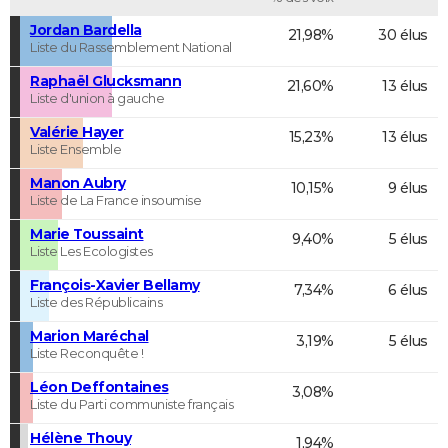
Jordan Bardella
21,98%
30 élus
Liste du Rassemblement National
Raphaël Glucksmann
21,60%
13 élus
Liste d'union à gauche
Valérie Hayer
15,23%
13 élus
Liste Ensemble
Manon Aubry
10,15%
9 élus
Liste de La France insoumise
Marie Toussaint
9,40%
5 élus
Liste Les Ecologistes
François-Xavier Bellamy
7,34%
6 élus
Liste des Républicains
Marion Maréchal
3,19%
5 élus
Liste Reconquête !
Léon Deffontaines
3,08%
Liste du Parti communiste français
Hélène Thouy
1,94%