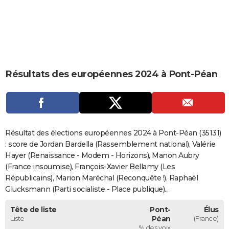
City break
Voyage de noces
Climat
Destinations
Voyage nature
Forum
+
PHOTO
GUIDES D'ACHAT
BONS PLANS
Résultats des européennes 2024 à Pont-Péan
CARTE DE VOEUX
Carte Bonne année
Carte Pâques
Carte de Noël
Carte Saint-Valentin
Carte d'anniversaire
DICTIONNAIRE
Biographies
Expressions
Dictionnaire
Citations
Proverbes
PROGRAMME TV
Résultat des élections européennes 2024 à Pont-Péan (35131)
COPAINS D'AVANT
: score de Jordan Bardella (Rassemblement national), Valérie
Hayer (Renaissance - Modem - Horizons), Manon Aubry
Se connecter
Collèges
Universités
Service militaire
S'inscrire
Lycées
Primaires
Entreprises
Avis de recherche
AVIS DE DÉCÈS
(France insoumise), François-Xavier Bellamy (Les
Républicains), Marion Maréchal (Reconquête !), Raphaël
FORUM
Glucksmann (Parti socialiste - Place publique)...
Lifestyle
Sport
Television
Cinema
Bricolage
Culture
Auto
Voyage
Tête de liste
Pont-
Élus
Liste
Péan
(France)
% des voix