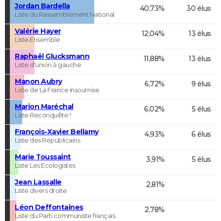
Jordan Bardella
40,73%
30 élus
Liste du Rassemblement National
Valérie Hayer
12,04%
13 élus
Liste Ensemble
Raphaël Glucksmann
11,88%
13 élus
Liste d'union à gauche
Manon Aubry
6,72%
9 élus
Liste de La France insoumise
Marion Maréchal
6,02%
5 élus
Liste Reconquête !
François-Xavier Bellamy
4,93%
6 élus
Liste des Républicains
Marie Toussaint
3,91%
5 élus
Liste Les Ecologistes
Jean Lassalle
2,81%
Liste divers droite
Léon Deffontaines
2,78%
Liste du Parti communiste français