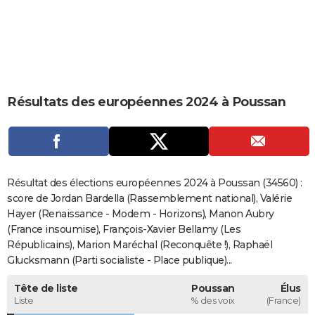
City break
Voyage de noces
Climat
Destinations
Voyage nature
Forum
+
PHOTO
GUIDES D'ACHAT
BONS PLANS
Résultats des européennes 2024 à Poussan
CARTE DE VOEUX
Carte Bonne année
Carte Pâques
Carte de Noël
Carte Saint-Valentin
Carte d'anniversaire
DICTIONNAIRE
Biographies
Expressions
Dictionnaire
Citations
Proverbes
PROGRAMME TV
Résultat des élections européennes 2024 à Poussan (34560) :
COPAINS D'AVANT
score de Jordan Bardella (Rassemblement national), Valérie
Hayer (Renaissance - Modem - Horizons), Manon Aubry
Se connecter
Collèges
Universités
Service militaire
S'inscrire
Lycées
Primaires
Entreprises
Avis de recherche
AVIS DE DÉCÈS
(France insoumise), François-Xavier Bellamy (Les
Républicains), Marion Maréchal (Reconquête !), Raphaël
FORUM
Glucksmann (Parti socialiste - Place publique)...
Lifestyle
Sport
Television
Cinema
Bricolage
Culture
Auto
Voyage
Tête de liste
Poussan
Élus
Liste
% des voix
(France)