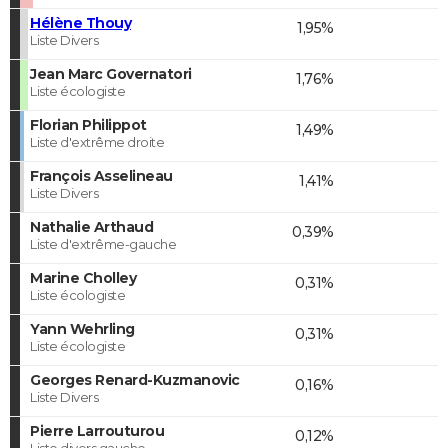
Hélène Thouy
1,95%
Liste Divers
Jean Marc Governatori
1,76%
Liste écologiste
Florian Philippot
1,49%
Liste d'extrême droite
François Asselineau
1,41%
Liste Divers
Nathalie Arthaud
0,39%
Liste d'extrême-gauche
Marine Cholley
0,31%
Liste écologiste
Yann Wehrling
0,31%
Liste écologiste
Georges Renard-Kuzmanovic
0,16%
Liste Divers
Pierre Larrouturou
0,12%
Liste divers gauche