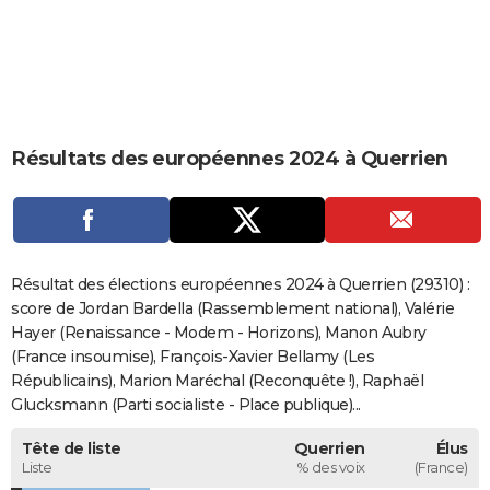
City break
Voyage de noces
Climat
Destinations
Voyage nature
Forum
+
PHOTO
GUIDES D'ACHAT
BONS PLANS
Résultats des européennes 2024 à Querrien
CARTE DE VOEUX
Carte Bonne année
Carte Pâques
Carte de Noël
Carte Saint-Valentin
Carte d'anniversaire
DICTIONNAIRE
Biographies
Expressions
Dictionnaire
Citations
Proverbes
PROGRAMME TV
Résultat des élections européennes 2024 à Querrien (29310) :
COPAINS D'AVANT
score de Jordan Bardella (Rassemblement national), Valérie
Hayer (Renaissance - Modem - Horizons), Manon Aubry
Se connecter
Collèges
Universités
Service militaire
S'inscrire
Lycées
Primaires
Entreprises
Avis de recherche
AVIS DE DÉCÈS
(France insoumise), François-Xavier Bellamy (Les
Républicains), Marion Maréchal (Reconquête !), Raphaël
FORUM
Glucksmann (Parti socialiste - Place publique)...
Lifestyle
Sport
Television
Cinema
Bricolage
Culture
Auto
Voyage
Tête de liste
Querrien
Élus
Liste
% des voix
(France)