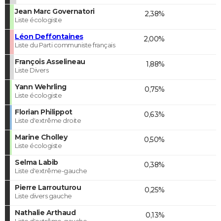
Jean Marc Governatori
2,38%
Liste écologiste
Léon Deffontaines
2,00%
Liste du Parti communiste français
François Asselineau
1,88%
Liste Divers
Yann Wehrling
0,75%
Liste écologiste
Florian Philippot
0,63%
Liste d'extrême droite
Marine Cholley
0,50%
Liste écologiste
Selma Labib
0,38%
Liste d'extrême-gauche
Pierre Larrouturou
0,25%
Liste divers gauche
Nathalie Arthaud
0,13%
Liste d'extrême-gauche