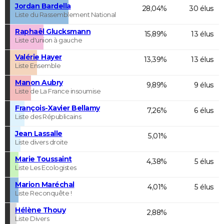
Jordan Bardella
28,04%
30 élus
Liste du Rassemblement National
Raphaël Glucksmann
15,89%
13 élus
Liste d'union à gauche
Valérie Hayer
13,39%
13 élus
Liste Ensemble
Manon Aubry
9,89%
9 élus
Liste de La France insoumise
François-Xavier Bellamy
7,26%
6 élus
Liste des Républicains
Jean Lassalle
5,01%
Liste divers droite
Marie Toussaint
4,38%
5 élus
Liste Les Ecologistes
Marion Maréchal
4,01%
5 élus
Liste Reconquête !
Hélène Thouy
2,88%
Liste Divers