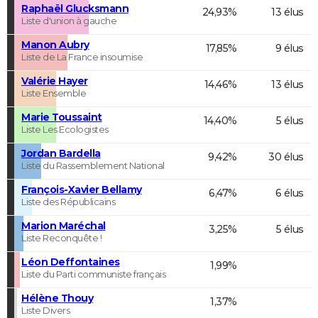
Raphaël Glucksmann
24,93%
13 élus
Liste d'union à gauche
Manon Aubry
17,85%
9 élus
Liste de La France insoumise
Valérie Hayer
14,46%
13 élus
Liste Ensemble
Marie Toussaint
14,40%
5 élus
Liste Les Ecologistes
Jordan Bardella
9,42%
30 élus
Liste du Rassemblement National
François-Xavier Bellamy
6,47%
6 élus
Liste des Républicains
Marion Maréchal
3,25%
5 élus
Liste Reconquête !
Léon Deffontaines
1,99%
Liste du Parti communiste français
Hélène Thouy
1,37%
Liste Divers