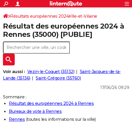
ACTUALITÉS
Connexion
S'inscrire
Résultats européennes 2024
Ille-et-Vilaine
Rechercher
Société
Education
Villes
Politique
Faits Divers
Monde
+
SPORT
Résultat des européennes 2024 à
Football
Cyclisme
Forum
Coupe du monde 2026
Tennis
Rugby
CULTURE
Rennes (35000) [PUBLIE]
TNT
Cinéma
Musique
Programme TV
Streaming
Sorties cinéma
+
FINANCE
Impôts
Immobilier
Banque
Crédit
Retraite
Epargne
Risques naturels par ville
Assurance
AUTO
Réserver un essai
Berlines
Forum auto
Essais
Citadines
SUV
+
HIGH-TECH
Voir aussi :
Vezin-le-Coquet (35132)
Saint-Jacques-de-la-
Meilleur smartphone
Ordinateurs
Guide high-tech
Mobiles
Internet
Jeux vidéo
+
Lande (35136)
Saint-Grégoire (35760)
BRICOLAGE
17/06/26 09:29
Aménagement intérieur
Cuisine
Jardinage
+
Forum
Extérieur
Salle de bains
Rangement
WEEK-END
Sommaire :
Escapades
Expositions
Week-end nature
Guides de France
Patrimoine
Musées
+
LIFESTYLE
Résultat des européennes 2024 à Rennes
Bureaux de vote à Rennes
Bien-être
Mode
+
Art de vivre
Loisirs
Modes de vie
SANTE
Rennes
(toutes les informations sur la ville)
Guide de la santé
Médicaments
+
Alimentation
Maladies
Sommeil
VOYAGE