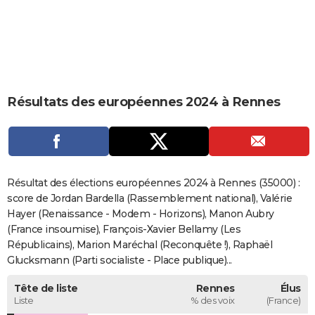
City break
Voyage de noces
Climat
Destinations
Voyage nature
Forum
+
PHOTO
GUIDES D'ACHAT
BONS PLANS
Résultats des européennes 2024 à Rennes
CARTE DE VOEUX
Carte Bonne année
Carte Pâques
Carte de Noël
Carte Saint-Valentin
Carte d'anniversaire
DICTIONNAIRE
Biographies
Expressions
Dictionnaire
Citations
Proverbes
PROGRAMME TV
Résultat des élections européennes 2024 à Rennes (35000) :
COPAINS D'AVANT
score de Jordan Bardella (Rassemblement national), Valérie
Hayer (Renaissance - Modem - Horizons), Manon Aubry
Se connecter
Collèges
Universités
Service militaire
S'inscrire
Lycées
Primaires
Entreprises
Avis de recherche
AVIS DE DÉCÈS
(France insoumise), François-Xavier Bellamy (Les
Républicains), Marion Maréchal (Reconquête !), Raphaël
FORUM
Glucksmann (Parti socialiste - Place publique)...
Lifestyle
Sport
Television
Cinema
Bricolage
Culture
Auto
Voyage
Tête de liste
Rennes
Élus
Liste
% des voix
(France)