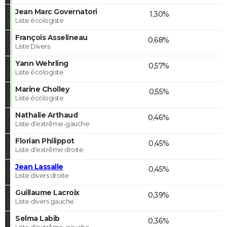
Jean Marc Governatori
1,30%
Liste écologiste
François Asselineau
0,68%
Liste Divers
Yann Wehrling
0,57%
Liste écologiste
Marine Cholley
0,55%
Liste écologiste
Nathalie Arthaud
0,46%
Liste d'extrême-gauche
Florian Philippot
0,45%
Liste d'extrême droite
Jean Lassalle
0,45%
Liste divers droite
Guillaume Lacroix
0,39%
Liste divers gauche
Selma Labib
0,36%
Liste d'extrême-gauche