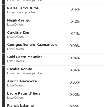
Pierre Larrouturou
0,16%
Liste divers gauche
Nagib Azergui
0,12%
Liste Divers
Caroline Zorn
0,11%
Liste Divers
Georges Renard-Kuzmanovic
0,08%
Liste Divers
Gaël Coste-Meunier
0,04%
Liste Divers
Camille Adoue
0,04%
Liste d'extrême-gauche
Audric Alexandre
0,03%
Liste Divers
Laure Patas d'Illiers
0,02%
Liste Divers
Francis Lalanne
0,02%