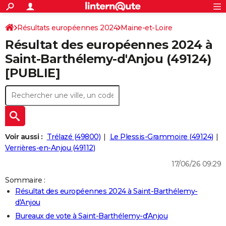
ACTUALITÉS
Connexion
S'inscrire
Résultats européennes 2024
Maine-et-Loire
Rechercher
Société
Education
Villes
Politique
Faits Divers
Monde
+
SPORT
Résultat des européennes 2024 à
Football
Cyclisme
Forum
Coupe du monde 2026
Tennis
Rugby
CULTURE
Saint-Barthélemy-d'Anjou (49124)
[PUBLIE]
TNT
Cinéma
Musique
Programme TV
Streaming
Sorties cinéma
+
FINANCE
Impôts
Immobilier
Banque
Crédit
Retraite
Epargne
Risques naturels par ville
Assurance
AUTO
Réserver un essai
Berlines
Forum auto
Essais
Citadines
SUV
+
HIGH-TECH
Meilleur smartphone
Ordinateurs
Guide high-tech
Mobiles
Internet
Jeux vidéo
+
BRICOLAGE
Voir aussi :
Trélazé (49800)
Le Plessis-Grammoire (49124)
Verrières-en-Anjou (49112)
Aménagement intérieur
Cuisine
Jardinage
+
Forum
Extérieur
Salle de bains
Rangement
WEEK-END
17/06/26 09:29
Escapades
Expositions
Week-end nature
Guides de France
Patrimoine
Musées
+
LIFESTYLE
Sommaire :
Résultat des européennes 2024 à Saint-Barthélemy-
Bien-être
Mode
+
Art de vivre
Loisirs
Modes de vie
SANTE
d'Anjou
Guide de la santé
Médicaments
+
Alimentation
Maladies
Sommeil
Bureaux de vote à Saint-Barthélemy-d'Anjou
VOYAGE