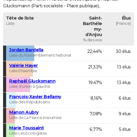
Glucksmann (Parti socialiste - Place publique)...
Tête de liste
Saint-
Élus
Liste
Barthéle
(France)
my-
d'Anjou
% des voix
Jordan Bardella
22,44%
30 élus
Liste du Rassemblement National
Valérie Hayer
21,33%
13 élus
Liste Ensemble
Raphaël Glucksmann
19,47%
13 élus
Liste d'union à gauche
François-Xavier Bellamy
8,16%
6 élus
Liste des Républicains
Manon Aubry
7,08%
9 élus
Liste de La France insoumise
Marie Toussaint
6,77%
5 élus
Liste Les Ecologistes