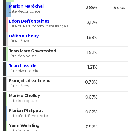
Marion Maréchal
3,85%
5 élus
Liste Reconquête !
Léon Deffontaines
2,17%
Liste du Parti communiste français
Hélène Thouy
1,89%
Liste Divers
Jean Marc Governatori
1,52%
Liste écologiste
Jean Lassalle
1,21%
Liste divers droite
François Asselineau
0,70%
Liste Divers
Marine Cholley
0,67%
Liste écologiste
Florian Philippot
0,62%
Liste d'extrême droite
Yann Wehrling
0,57%
Liste écologiste