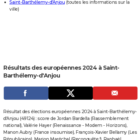
Saint-Barthélemy-d'Anjou
(toutes les informations sur la
City break
Voyage de noces
Climat
Destinations
Voyage nature
Forum
+
PHOTO
ville)
GUIDES D'ACHAT
BONS PLANS
CARTE DE VOEUX
Carte Bonne année
Carte Pâques
Carte de Noël
Carte Saint-Valentin
Carte d'anniversaire
DICTIONNAIRE
Résultats des européennes 2024 à Saint-
Biographies
Expressions
Dictionnaire
Citations
Proverbes
PROGRAMME TV
Barthélemy-d'Anjou
COPAINS D'AVANT
Se connecter
Collèges
Universités
Service militaire
S'inscrire
Lycées
Primaires
Entreprises
Avis de recherche
AVIS DE DÉCÈS
FORUM
Résultat des élections européennes 2024 à Saint-Barthélemy-
d'Anjou (49124) : score de Jordan Bardella (Rassemblement
Lifestyle
Sport
Television
Cinema
Bricolage
Culture
Auto
Voyage
national), Valérie Hayer (Renaissance - Modem - Horizons),
Manon Aubry (France insoumise), François-Xavier Bellamy (Les
Républicains), Marion Maréchal (Reconquête !), Raphaël