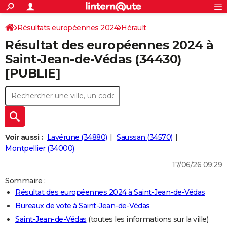
ACTUALITÉS
Connexion
S'inscrire
Résultats européennes 2024
Hérault
Rechercher
Société
Education
Villes
Politique
Faits Divers
Monde
+
SPORT
Résultat des européennes 2024 à
Football
Cyclisme
Forum
Coupe du monde 2026
Tennis
Rugby
CULTURE
Saint-Jean-de-Védas (34430)
[PUBLIE]
TNT
Cinéma
Musique
Programme TV
Streaming
Sorties cinéma
+
FINANCE
Impôts
Immobilier
Banque
Crédit
Retraite
Epargne
Risques naturels par ville
Assurance
AUTO
Réserver un essai
Berlines
Forum auto
Essais
Citadines
SUV
+
HIGH-TECH
Meilleur smartphone
Ordinateurs
Guide high-tech
Mobiles
Internet
Jeux vidéo
+
BRICOLAGE
Voir aussi :
Lavérune (34880)
Saussan (34570)
Montpellier (34000)
Aménagement intérieur
Cuisine
Jardinage
+
Forum
Extérieur
Salle de bains
Rangement
WEEK-END
17/06/26 09:29
Escapades
Expositions
Week-end nature
Guides de France
Patrimoine
Musées
+
LIFESTYLE
Sommaire :
Résultat des européennes 2024 à Saint-Jean-de-Védas
Bien-être
Mode
+
Art de vivre
Loisirs
Modes de vie
SANTE
Bureaux de vote à Saint-Jean-de-Védas
Guide de la santé
Médicaments
+
Alimentation
Maladies
Sommeil
VOYAGE
Saint-Jean-de-Védas
(toutes les informations sur la ville)