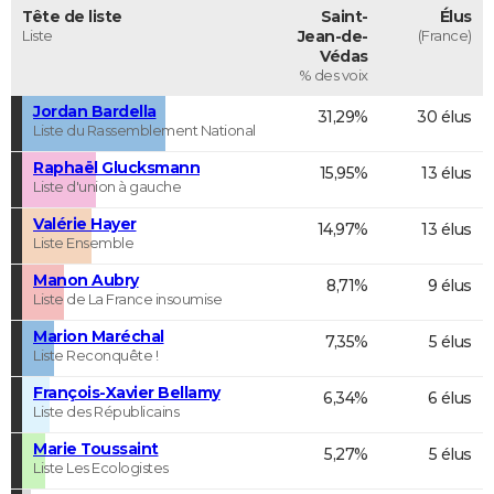
Tête de liste
Saint-
Élus
Liste
Jean-de-
(France)
Védas
% des voix
Jordan Bardella
31,29%
30 élus
Liste du Rassemblement National
Raphaël Glucksmann
15,95%
13 élus
Liste d'union à gauche
Valérie Hayer
14,97%
13 élus
Liste Ensemble
Manon Aubry
8,71%
9 élus
Liste de La France insoumise
Marion Maréchal
7,35%
5 élus
Liste Reconquête !
François-Xavier Bellamy
6,34%
6 élus
Liste des Républicains
Marie Toussaint
5,27%
5 élus
Liste Les Ecologistes