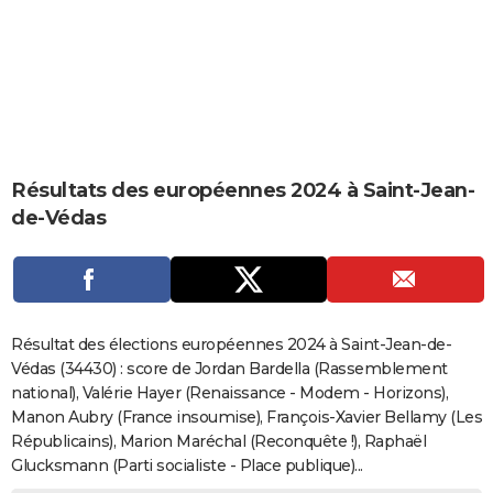
City break
Voyage de noces
Climat
Destinations
Voyage nature
Forum
+
PHOTO
GUIDES D'ACHAT
BONS PLANS
CARTE DE VOEUX
Résultats des européennes 2024 à Saint-Jean-
Carte Bonne année
Carte Pâques
Carte de Noël
Carte Saint-Valentin
Carte d'anniversaire
DICTIONNAIRE
de-Védas
Biographies
Expressions
Dictionnaire
Citations
Proverbes
PROGRAMME TV
COPAINS D'AVANT
Se connecter
Collèges
Universités
Service militaire
S'inscrire
Lycées
Primaires
Entreprises
Avis de recherche
AVIS DE DÉCÈS
Résultat des élections européennes 2024 à Saint-Jean-de-
Védas (34430) : score de Jordan Bardella (Rassemblement
FORUM
national), Valérie Hayer (Renaissance - Modem - Horizons),
Manon Aubry (France insoumise), François-Xavier Bellamy (Les
Lifestyle
Sport
Television
Cinema
Bricolage
Culture
Auto
Voyage
Républicains), Marion Maréchal (Reconquête !), Raphaël
Glucksmann (Parti socialiste - Place publique)...