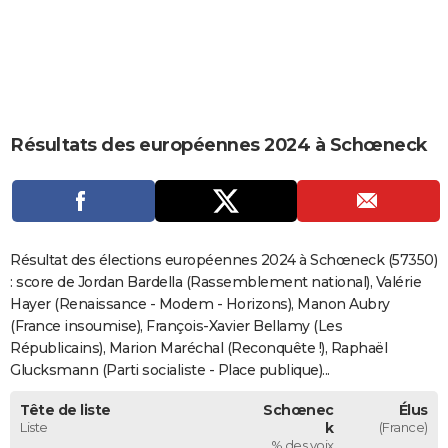
City break
Voyage de noces
Climat
Destinations
Voyage nature
Forum
+
PHOTO
GUIDES D'ACHAT
BONS PLANS
Résultats des européennes 2024 à Schœneck
CARTE DE VOEUX
Carte Bonne année
Carte Pâques
Carte de Noël
Carte Saint-Valentin
Carte d'anniversaire
DICTIONNAIRE
Biographies
Expressions
Dictionnaire
Citations
Proverbes
PROGRAMME TV
Résultat des élections européennes 2024 à Schœneck (57350)
COPAINS D'AVANT
: score de Jordan Bardella (Rassemblement national), Valérie
Hayer (Renaissance - Modem - Horizons), Manon Aubry
Se connecter
Collèges
Universités
Service militaire
S'inscrire
Lycées
Primaires
Entreprises
Avis de recherche
AVIS DE DÉCÈS
(France insoumise), François-Xavier Bellamy (Les
Républicains), Marion Maréchal (Reconquête !), Raphaël
FORUM
Glucksmann (Parti socialiste - Place publique)...
Lifestyle
Sport
Television
Cinema
Bricolage
Culture
Auto
Voyage
Tête de liste
Schœnec
Élus
Liste
k
(France)
% des voix