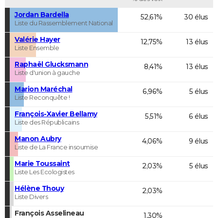
Jordan Bardella
52,61%
30 élus
Liste du Rassemblement National
Valérie Hayer
12,75%
13 élus
Liste Ensemble
Raphaël Glucksmann
8,41%
13 élus
Liste d'union à gauche
Marion Maréchal
6,96%
5 élus
Liste Reconquête !
François-Xavier Bellamy
5,51%
6 élus
Liste des Républicains
Manon Aubry
4,06%
9 élus
Liste de La France insoumise
Marie Toussaint
2,03%
5 élus
Liste Les Ecologistes
Hélène Thouy
2,03%
Liste Divers
François Asselineau
1,30%