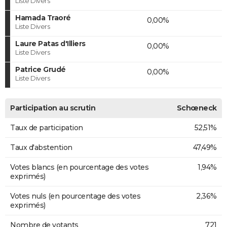
Liste Divers
Hamada Traoré
0,00%
Liste Divers
Laure Patas d'Illiers
0,00%
Liste Divers
Patrice Grudé
0,00%
Liste Divers
Participation au scrutin
Schœneck
Taux de participation
52,51%
Taux d'abstention
47,49%
Votes blancs (en pourcentage des votes
1,94%
exprimés)
Votes nuls (en pourcentage des votes
2,36%
exprimés)
Nombre de votants
721