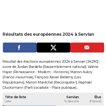
City break
Voyage de noces
Climat
Destinations
Voyage nature
Forum
+
PHOTO
GUIDES D'ACHAT
BONS PLANS
Résultats des européennes 2024 à Servian
CARTE DE VOEUX
Carte Bonne année
Carte Pâques
Carte de Noël
Carte Saint-Valentin
Carte d'anniversaire
DICTIONNAIRE
Biographies
Expressions
Dictionnaire
Citations
Proverbes
PROGRAMME TV
Résultat des élections européennes 2024 à Servian (34290) :
COPAINS D'AVANT
score de Jordan Bardella (Rassemblement national), Valérie
Hayer (Renaissance - Modem - Horizons), Manon Aubry
Se connecter
Collèges
Universités
Service militaire
S'inscrire
Lycées
Primaires
Entreprises
Avis de recherche
AVIS DE DÉCÈS
(France insoumise), François-Xavier Bellamy (Les
Républicains), Marion Maréchal (Reconquête !), Raphaël
FORUM
Glucksmann (Parti socialiste - Place publique)...
Lifestyle
Sport
Television
Cinema
Bricolage
Culture
Auto
Voyage
Tête de liste
Servian
Élus
Liste
% des voix
(France)