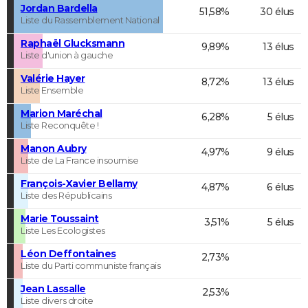
Jordan Bardella
51,58%
30 élus
Liste du Rassemblement National
Raphaël Glucksmann
9,89%
13 élus
Liste d'union à gauche
Valérie Hayer
8,72%
13 élus
Liste Ensemble
Marion Maréchal
6,28%
5 élus
Liste Reconquête !
Manon Aubry
4,97%
9 élus
Liste de La France insoumise
François-Xavier Bellamy
4,87%
6 élus
Liste des Républicains
Marie Toussaint
3,51%
5 élus
Liste Les Ecologistes
Léon Deffontaines
2,73%
Liste du Parti communiste français
Jean Lassalle
2,53%
Liste divers droite