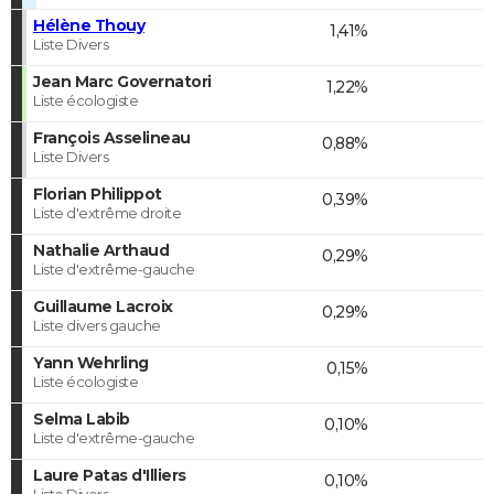
Hélène Thouy
1,41%
Liste Divers
Jean Marc Governatori
1,22%
Liste écologiste
François Asselineau
0,88%
Liste Divers
Florian Philippot
0,39%
Liste d'extrême droite
Nathalie Arthaud
0,29%
Liste d'extrême-gauche
Guillaume Lacroix
0,29%
Liste divers gauche
Yann Wehrling
0,15%
Liste écologiste
Selma Labib
0,10%
Liste d'extrême-gauche
Laure Patas d'Illiers
0,10%
Liste Divers