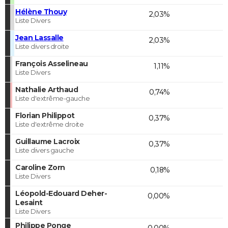
Hélène Thouy
2,03%
Liste Divers
Jean Lassalle
2,03%
Liste divers droite
François Asselineau
1,11%
Liste Divers
Nathalie Arthaud
0,74%
Liste d'extrême-gauche
Florian Philippot
0,37%
Liste d'extrême droite
Guillaume Lacroix
0,37%
Liste divers gauche
Caroline Zorn
0,18%
Liste Divers
Léopold-Edouard Deher-
0,00%
Lesaint
Liste Divers
Philippe Ponge
0,00%