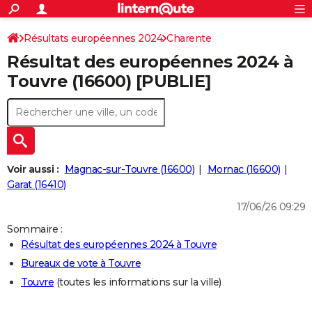
ACTUALITÉS
Connexion
S'inscrire
Résultats européennes 2024
Charente
Rechercher
Société
Education
Villes
Politique
Faits Divers
Monde
+
SPORT
Résultat des européennes 2024 à
Football
Cyclisme
Forum
Coupe du monde 2026
Tennis
Rugby
CULTURE
Touvre (16600) [PUBLIE]
TNT
Cinéma
Musique
Programme TV
Streaming
Sorties cinéma
+
FINANCE
Impôts
Immobilier
Banque
Crédit
Retraite
Epargne
Risques naturels par ville
Assurance
AUTO
Réserver un essai
Berlines
Forum auto
Essais
Citadines
SUV
+
HIGH-TECH
Voir aussi :
Magnac-sur-Touvre (16600)
Mornac (16600)
Meilleur smartphone
Ordinateurs
Guide high-tech
Mobiles
Internet
Jeux vidéo
+
Garat (16410)
BRICOLAGE
17/06/26 09:29
Aménagement intérieur
Cuisine
Jardinage
+
Forum
Extérieur
Salle de bains
Rangement
WEEK-END
Sommaire :
Escapades
Expositions
Week-end nature
Guides de France
Patrimoine
Musées
+
LIFESTYLE
Résultat des européennes 2024 à Touvre
Bureaux de vote à Touvre
Bien-être
Mode
+
Art de vivre
Loisirs
Modes de vie
SANTE
Touvre
(toutes les informations sur la ville)
Guide de la santé
Médicaments
+
Alimentation
Maladies
Sommeil
VOYAGE