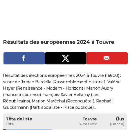
City break
Voyage de noces
Climat
Destinations
Voyage nature
Forum
+
PHOTO
GUIDES D'ACHAT
BONS PLANS
Résultats des européennes 2024 à Touvre
CARTE DE VOEUX
Carte Bonne année
Carte Pâques
Carte de Noël
Carte Saint-Valentin
Carte d'anniversaire
DICTIONNAIRE
Biographies
Expressions
Dictionnaire
Citations
Proverbes
PROGRAMME TV
Résultat des élections européennes 2024 à Touvre (16600) :
COPAINS D'AVANT
score de Jordan Bardella (Rassemblement national), Valérie
Hayer (Renaissance - Modem - Horizons), Manon Aubry
Se connecter
Collèges
Universités
Service militaire
S'inscrire
Lycées
Primaires
Entreprises
Avis de recherche
AVIS DE DÉCÈS
(France insoumise), François-Xavier Bellamy (Les
Républicains), Marion Maréchal (Reconquête !), Raphaël
FORUM
Glucksmann (Parti socialiste - Place publique)...
Lifestyle
Sport
Television
Cinema
Bricolage
Culture
Auto
Voyage
Tête de liste
Touvre
Élus
Liste
% des voix
(France)