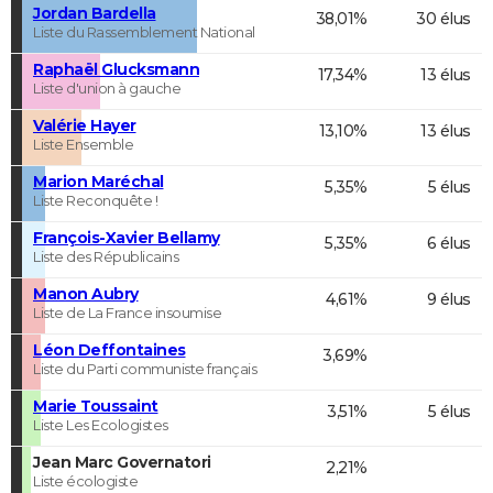
Jordan Bardella
38,01%
30 élus
Liste du Rassemblement National
Raphaël Glucksmann
17,34%
13 élus
Liste d'union à gauche
Valérie Hayer
13,10%
13 élus
Liste Ensemble
Marion Maréchal
5,35%
5 élus
Liste Reconquête !
François-Xavier Bellamy
5,35%
6 élus
Liste des Républicains
Manon Aubry
4,61%
9 élus
Liste de La France insoumise
Léon Deffontaines
3,69%
Liste du Parti communiste français
Marie Toussaint
3,51%
5 élus
Liste Les Ecologistes
Jean Marc Governatori
2,21%
Liste écologiste