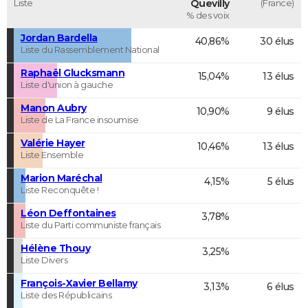
Liste
Quevilly
(France)
% des voix
Jordan Bardella
40,86%
30 élus
Liste du Rassemblement National
Raphaël Glucksmann
15,04%
13 élus
Liste d'union à gauche
Manon Aubry
10,90%
9 élus
Liste de La France insoumise
Valérie Hayer
10,46%
13 élus
Liste Ensemble
Marion Maréchal
4,15%
5 élus
Liste Reconquête !
Léon Deffontaines
3,78%
Liste du Parti communiste français
Hélène Thouy
3,25%
Liste Divers
François-Xavier Bellamy
3,13%
6 élus
Liste des Républicains