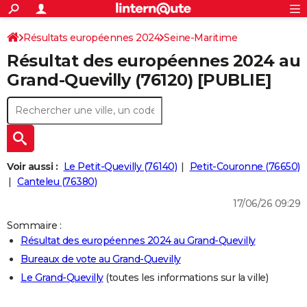
ACTUALITÉS
Connexion
S'inscrire
Résultats européennes 2024
Seine-Maritime
Rechercher
Société
Education
Villes
Politique
Faits Divers
Monde
+
SPORT
Résultat des européennes 2024 au
Football
Cyclisme
Forum
Coupe du monde 2026
Tennis
Rugby
CULTURE
Grand-Quevilly (76120) [PUBLIE]
TNT
Cinéma
Musique
Programme TV
Streaming
Sorties cinéma
+
FINANCE
Impôts
Immobilier
Banque
Crédit
Retraite
Epargne
Risques naturels par ville
Assurance
AUTO
Réserver un essai
Berlines
Forum auto
Essais
Citadines
SUV
+
HIGH-TECH
Voir aussi :
Le Petit-Quevilly (76140)
Petit-Couronne (76650)
Meilleur smartphone
Ordinateurs
Guide high-tech
Mobiles
Internet
Jeux vidéo
+
Canteleu (76380)
BRICOLAGE
17/06/26 09:29
Aménagement intérieur
Cuisine
Jardinage
+
Forum
Extérieur
Salle de bains
Rangement
WEEK-END
Sommaire :
Escapades
Expositions
Week-end nature
Guides de France
Patrimoine
Musées
+
LIFESTYLE
Résultat des européennes 2024 au Grand-Quevilly
Bureaux de vote au Grand-Quevilly
Bien-être
Mode
+
Art de vivre
Loisirs
Modes de vie
SANTE
Le Grand-Quevilly
(toutes les informations sur la ville)
Guide de la santé
Médicaments
+
Alimentation
Maladies
Sommeil
VOYAGE