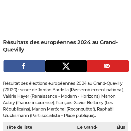
City break
Voyage de noces
Climat
Destinations
Voyage nature
Forum
+
PHOTO
GUIDES D'ACHAT
BONS PLANS
Résultats des européennes 2024 au Grand-
CARTE DE VOEUX
Quevilly
Carte Bonne année
Carte Pâques
Carte de Noël
Carte Saint-Valentin
Carte d'anniversaire
DICTIONNAIRE
Biographies
Expressions
Dictionnaire
Citations
Proverbes
PROGRAMME TV
COPAINS D'AVANT
Résultat des élections européennes 2024 au Grand-Quevilly
Se connecter
Collèges
Universités
Service militaire
S'inscrire
Lycées
Primaires
Entreprises
Avis de recherche
(76120) : score de Jordan Bardella (Rassemblement national),
AVIS DE DÉCÈS
Valérie Hayer (Renaissance - Modem - Horizons), Manon
FORUM
Aubry (France insoumise), François-Xavier Bellamy (Les
Républicains), Marion Maréchal (Reconquête !), Raphaël
Lifestyle
Sport
Television
Cinema
Bricolage
Culture
Auto
Voyage
Glucksmann (Parti socialiste - Place publique)...
Tête de liste
Le Grand-
Élus