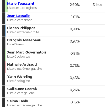
Marie Toussaint
2,60%
5 élus
Liste Les Ecologistes
Jean Lassalle
1,01%
Liste divers droite
Florian Philippot
0,99%
Liste d'extrême droite
François Asselineau
0,97%
Liste Divers
Jean Marc Governatori
0,91%
Liste écologiste
Nathalie Arthaud
0,76%
Liste d'extrême-gauche
Yann Wehrling
0,43%
Liste écologiste
Guillaume Lacroix
0,26%
Liste divers gauche
Selma Labib
0,13%
Liste d'extrême-gauche