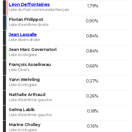
Léon Deffontaines
1,79%
Liste du Parti communiste français
Florian Philippot
0,90%
Liste d'extrême droite
Jean Lassalle
0,84%
Liste divers droite
Jean Marc Governatori
0,84%
Liste écologiste
François Asselineau
0,66%
Liste Divers
Yann Wehrling
0,37%
Liste écologiste
Nathalie Arthaud
0,26%
Liste d'extrême-gauche
Selma Labib
0,18%
Liste d'extrême-gauche
Marine Cholley
0,16%
Liste écologiste