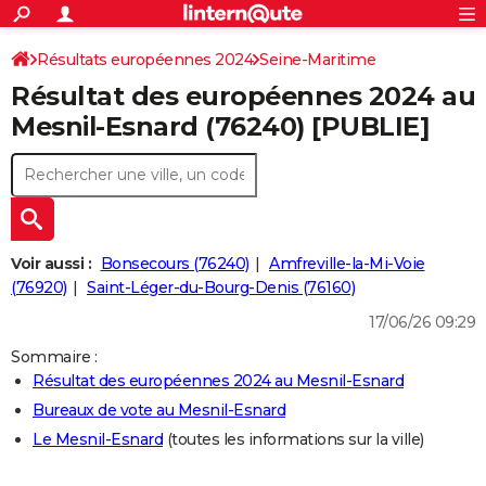
ACTUALITÉS
Connexion
S'inscrire
Résultats européennes 2024
Seine-Maritime
Rechercher
Société
Education
Villes
Politique
Faits Divers
Monde
+
SPORT
Résultat des européennes 2024 au
Football
Cyclisme
Forum
Coupe du monde 2026
Tennis
Rugby
CULTURE
Mesnil-Esnard (76240) [PUBLIE]
TNT
Cinéma
Musique
Programme TV
Streaming
Sorties cinéma
+
FINANCE
Impôts
Immobilier
Banque
Crédit
Retraite
Epargne
Risques naturels par ville
Assurance
AUTO
Réserver un essai
Berlines
Forum auto
Essais
Citadines
SUV
+
HIGH-TECH
Voir aussi :
Bonsecours (76240)
Amfreville-la-Mi-Voie
Meilleur smartphone
Ordinateurs
Guide high-tech
Mobiles
Internet
Jeux vidéo
+
(76920)
Saint-Léger-du-Bourg-Denis (76160)
BRICOLAGE
17/06/26 09:29
Aménagement intérieur
Cuisine
Jardinage
+
Forum
Extérieur
Salle de bains
Rangement
WEEK-END
Sommaire :
Escapades
Expositions
Week-end nature
Guides de France
Patrimoine
Musées
+
LIFESTYLE
Résultat des européennes 2024 au Mesnil-Esnard
Bureaux de vote au Mesnil-Esnard
Bien-être
Mode
+
Art de vivre
Loisirs
Modes de vie
SANTE
Le Mesnil-Esnard
(toutes les informations sur la ville)
Guide de la santé
Médicaments
+
Alimentation
Maladies
Sommeil
VOYAGE