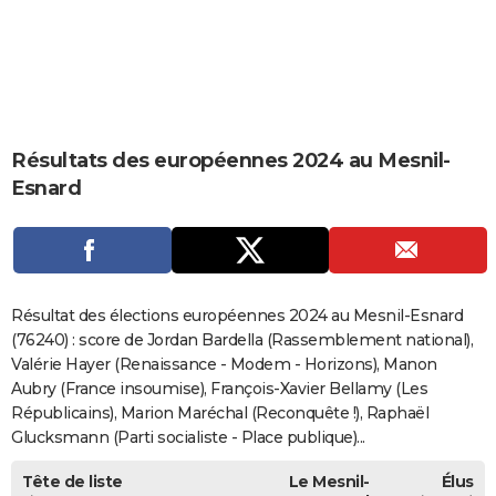
City break
Voyage de noces
Climat
Destinations
Voyage nature
Forum
+
PHOTO
GUIDES D'ACHAT
BONS PLANS
Résultats des européennes 2024 au Mesnil-
CARTE DE VOEUX
Esnard
Carte Bonne année
Carte Pâques
Carte de Noël
Carte Saint-Valentin
Carte d'anniversaire
DICTIONNAIRE
Biographies
Expressions
Dictionnaire
Citations
Proverbes
PROGRAMME TV
COPAINS D'AVANT
Résultat des élections européennes 2024 au Mesnil-Esnard
Se connecter
Collèges
Universités
Service militaire
S'inscrire
Lycées
Primaires
Entreprises
Avis de recherche
(76240) : score de Jordan Bardella (Rassemblement national),
AVIS DE DÉCÈS
Valérie Hayer (Renaissance - Modem - Horizons), Manon
FORUM
Aubry (France insoumise), François-Xavier Bellamy (Les
Républicains), Marion Maréchal (Reconquête !), Raphaël
Lifestyle
Sport
Television
Cinema
Bricolage
Culture
Auto
Voyage
Glucksmann (Parti socialiste - Place publique)...
Tête de liste
Le Mesnil-
Élus