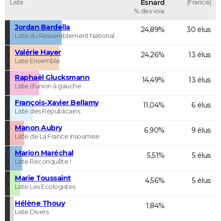
Liste
Esnard
(France)
% des voix
Jordan Bardella
24,89%
30 élus
Liste du Rassemblement National
Valérie Hayer
24,26%
13 élus
Liste Ensemble
Raphaël Glucksmann
14,49%
13 élus
Liste d'union à gauche
François-Xavier Bellamy
11,04%
6 élus
Liste des Républicains
Manon Aubry
6,90%
9 élus
Liste de La France insoumise
Marion Maréchal
5,51%
5 élus
Liste Reconquête !
Marie Toussaint
4,56%
5 élus
Liste Les Ecologistes
Hélène Thouy
1,84%
Liste Divers