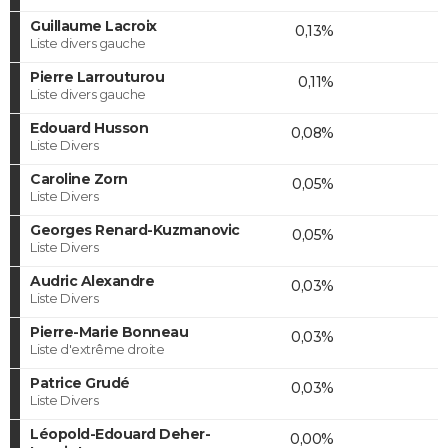
Guillaume Lacroix
0,13%
Liste divers gauche
Pierre Larrouturou
0,11%
Liste divers gauche
Edouard Husson
0,08%
Liste Divers
Caroline Zorn
0,05%
Liste Divers
Georges Renard-Kuzmanovic
0,05%
Liste Divers
Audric Alexandre
0,03%
Liste Divers
Pierre-Marie Bonneau
0,03%
Liste d'extrême droite
Patrice Grudé
0,03%
Liste Divers
Léopold-Edouard Deher-
0,00%