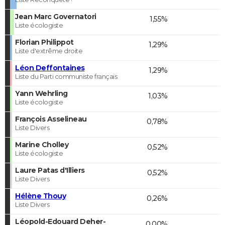
Jean Marc Governatori
1,55%
Liste écologiste
Florian Philippot
1,29%
Liste d'extrême droite
Léon Deffontaines
1,29%
Liste du Parti communiste français
Yann Wehrling
1,03%
Liste écologiste
François Asselineau
0,78%
Liste Divers
Marine Cholley
0,52%
Liste écologiste
Laure Patas d'Illiers
0,52%
Liste Divers
Hélène Thouy
0,26%
Liste Divers
Léopold-Edouard Deher-
0,00%