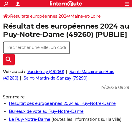
ACTUALITÉS
Connexion
S'inscrire
Résultats européennes 2024
Maine-et-Loire
Rechercher
Société
Education
Villes
Politique
Faits Divers
Monde
+
SPORT
Résultat des européennes 2024 au
Football
Cyclisme
Forum
Coupe du monde 2026
Tennis
Rugby
CULTURE
Puy-Notre-Dame (49260) [PUBLIE]
TNT
Cinéma
Musique
Programme TV
Streaming
Sorties cinéma
+
FINANCE
Impôts
Immobilier
Banque
Crédit
Retraite
Epargne
Risques naturels par ville
Assurance
AUTO
Réserver un essai
Berlines
Forum auto
Essais
Citadines
SUV
+
HIGH-TECH
Voir aussi :
Vaudelnay (49260)
Saint-Macaire-du-Bois
Meilleur smartphone
Ordinateurs
Guide high-tech
Mobiles
Internet
Jeux vidéo
+
(49260)
Saint-Martin-de-Sanzay (79290)
BRICOLAGE
17/06/26 09:29
Aménagement intérieur
Cuisine
Jardinage
+
Forum
Extérieur
Salle de bains
Rangement
WEEK-END
Sommaire :
Escapades
Expositions
Week-end nature
Guides de France
Patrimoine
Musées
+
LIFESTYLE
Résultat des européennes 2024 au Puy-Notre-Dame
Bureaux de vote au Puy-Notre-Dame
Bien-être
Mode
+
Art de vivre
Loisirs
Modes de vie
SANTE
Le Puy-Notre-Dame
(toutes les informations sur la ville)
Guide de la santé
Médicaments
+
Alimentation
Maladies
Sommeil
VOYAGE