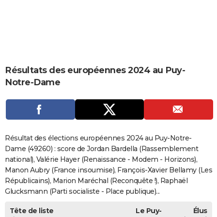
City break
Voyage de noces
Climat
Destinations
Voyage nature
Forum
+
PHOTO
GUIDES D'ACHAT
BONS PLANS
Résultats des européennes 2024 au Puy-
CARTE DE VOEUX
Notre-Dame
Carte Bonne année
Carte Pâques
Carte de Noël
Carte Saint-Valentin
Carte d'anniversaire
DICTIONNAIRE
Biographies
Expressions
Dictionnaire
Citations
Proverbes
PROGRAMME TV
COPAINS D'AVANT
Résultat des élections européennes 2024 au Puy-Notre-
Se connecter
Collèges
Universités
Service militaire
S'inscrire
Lycées
Primaires
Entreprises
Avis de recherche
Dame (49260) : score de Jordan Bardella (Rassemblement
AVIS DE DÉCÈS
national), Valérie Hayer (Renaissance - Modem - Horizons),
FORUM
Manon Aubry (France insoumise), François-Xavier Bellamy (Les
Républicains), Marion Maréchal (Reconquête !), Raphaël
Lifestyle
Sport
Television
Cinema
Bricolage
Culture
Auto
Voyage
Glucksmann (Parti socialiste - Place publique)...
Tête de liste
Le Puy-
Élus