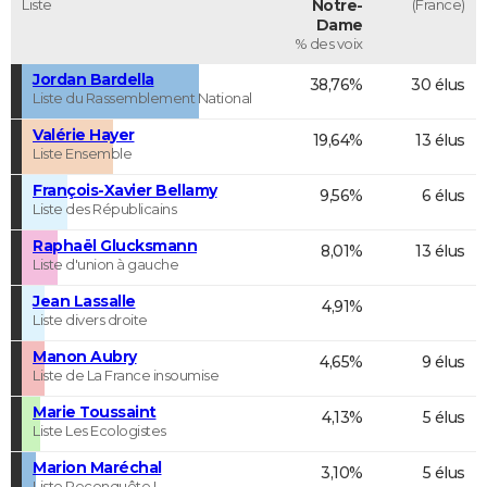
Liste
Notre-
(France)
Dame
% des voix
Jordan Bardella
38,76%
30 élus
Liste du Rassemblement National
Valérie Hayer
19,64%
13 élus
Liste Ensemble
François-Xavier Bellamy
9,56%
6 élus
Liste des Républicains
Raphaël Glucksmann
8,01%
13 élus
Liste d'union à gauche
Jean Lassalle
4,91%
Liste divers droite
Manon Aubry
4,65%
9 élus
Liste de La France insoumise
Marie Toussaint
4,13%
5 élus
Liste Les Ecologistes
Marion Maréchal
3,10%
5 élus
Liste Reconquête !