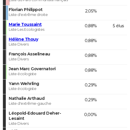
Florian Philippot
2,05%
Liste d'extrême droite
Marie Toussaint
0,88%
5 élus
Liste Les Ecologistes
Hélène Thouy
0,88%
Liste Divers
François Asselineau
0,88%
Liste Divers
Jean Marc Governatori
0,88%
Liste écologiste
Yann Wehrling
0,29%
Liste écologiste
Nathalie Arthaud
0,29%
Liste d'extrême-gauche
Léopold-Edouard Deher-
0,00%
Lesaint
Liste Divers