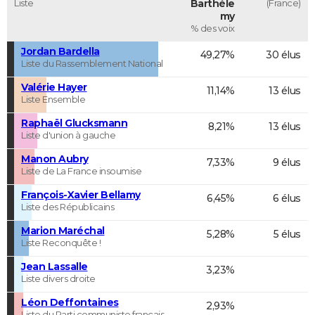
Liste
Barthéle
(France)
my
% des voix
Jordan Bardella
49,27%
30 élus
Liste du Rassemblement National
Valérie Hayer
11,14%
13 élus
Liste Ensemble
Raphaël Glucksmann
8,21%
13 élus
Liste d'union à gauche
Manon Aubry
7,33%
9 élus
Liste de La France insoumise
François-Xavier Bellamy
6,45%
6 élus
Liste des Républicains
Marion Maréchal
5,28%
5 élus
Liste Reconquête !
Jean Lassalle
3,23%
Liste divers droite
Léon Deffontaines
2,93%
Liste du Parti communiste français