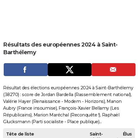
City break
Voyage de noces
Climat
Destinations
Voyage nature
Forum
+
PHOTO
GUIDES D'ACHAT
BONS PLANS
Résultats des européennes 2024 à Saint-
CARTE DE VOEUX
Barthélemy
Carte Bonne année
Carte Pâques
Carte de Noël
Carte Saint-Valentin
Carte d'anniversaire
DICTIONNAIRE
Biographies
Expressions
Dictionnaire
Citations
Proverbes
PROGRAMME TV
COPAINS D'AVANT
Résultat des élections européennes 2024 à Saint-Barthélemy
Se connecter
Collèges
Universités
Service militaire
S'inscrire
Lycées
Primaires
Entreprises
Avis de recherche
(38270) : score de Jordan Bardella (Rassemblement national),
AVIS DE DÉCÈS
Valérie Hayer (Renaissance - Modem - Horizons), Manon
FORUM
Aubry (France insoumise), François-Xavier Bellamy (Les
Républicains), Marion Maréchal (Reconquête !), Raphaël
Lifestyle
Sport
Television
Cinema
Bricolage
Culture
Auto
Voyage
Glucksmann (Parti socialiste - Place publique)...
Tête de liste
Saint-
Élus