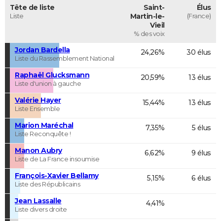
Tête de liste
Saint-
Élus
Liste
Martin-le-
(France)
Vieil
% des voix
Jordan Bardella
24,26%
30 élus
Liste du Rassemblement National
Raphaël Glucksmann
20,59%
13 élus
Liste d'union à gauche
Valérie Hayer
15,44%
13 élus
Liste Ensemble
Marion Maréchal
7,35%
5 élus
Liste Reconquête !
Manon Aubry
6,62%
9 élus
Liste de La France insoumise
François-Xavier Bellamy
5,15%
6 élus
Liste des Républicains
Jean Lassalle
4,41%
Liste divers droite