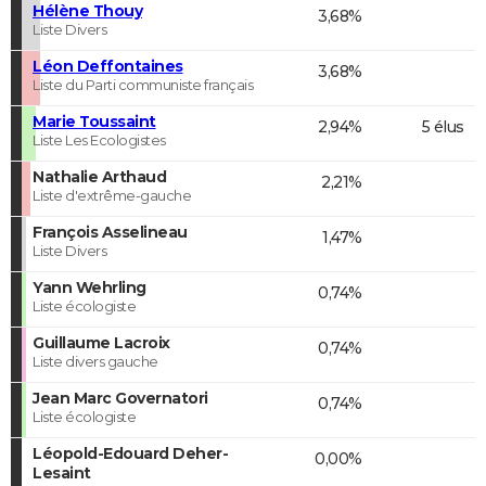
Hélène Thouy
3,68%
Liste Divers
Léon Deffontaines
3,68%
Liste du Parti communiste français
Marie Toussaint
2,94%
5 élus
Liste Les Ecologistes
Nathalie Arthaud
2,21%
Liste d'extrême-gauche
François Asselineau
1,47%
Liste Divers
Yann Wehrling
0,74%
Liste écologiste
Guillaume Lacroix
0,74%
Liste divers gauche
Jean Marc Governatori
0,74%
Liste écologiste
Léopold-Edouard Deher-
0,00%
Lesaint