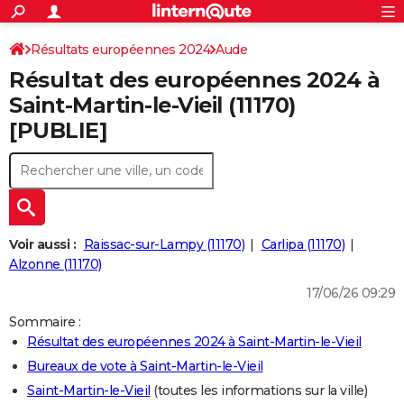
ACTUALITÉS
Connexion
S'inscrire
Résultats européennes 2024
Aude
Rechercher
Société
Education
Villes
Politique
Faits Divers
Monde
+
SPORT
Résultat des européennes 2024 à
Football
Cyclisme
Forum
Coupe du monde 2026
Tennis
Rugby
CULTURE
Saint-Martin-le-Vieil (11170)
[PUBLIE]
TNT
Cinéma
Musique
Programme TV
Streaming
Sorties cinéma
+
FINANCE
Impôts
Immobilier
Banque
Crédit
Retraite
Epargne
Risques naturels par ville
Assurance
AUTO
Réserver un essai
Berlines
Forum auto
Essais
Citadines
SUV
+
HIGH-TECH
Meilleur smartphone
Ordinateurs
Guide high-tech
Mobiles
Internet
Jeux vidéo
+
BRICOLAGE
Voir aussi :
Raissac-sur-Lampy (11170)
Carlipa (11170)
Alzonne (11170)
Aménagement intérieur
Cuisine
Jardinage
+
Forum
Extérieur
Salle de bains
Rangement
WEEK-END
17/06/26 09:29
Escapades
Expositions
Week-end nature
Guides de France
Patrimoine
Musées
+
LIFESTYLE
Sommaire :
Résultat des européennes 2024 à Saint-Martin-le-Vieil
Bien-être
Mode
+
Art de vivre
Loisirs
Modes de vie
SANTE
Bureaux de vote à Saint-Martin-le-Vieil
Guide de la santé
Médicaments
+
Alimentation
Maladies
Sommeil
VOYAGE
Saint-Martin-le-Vieil
(toutes les informations sur la ville)