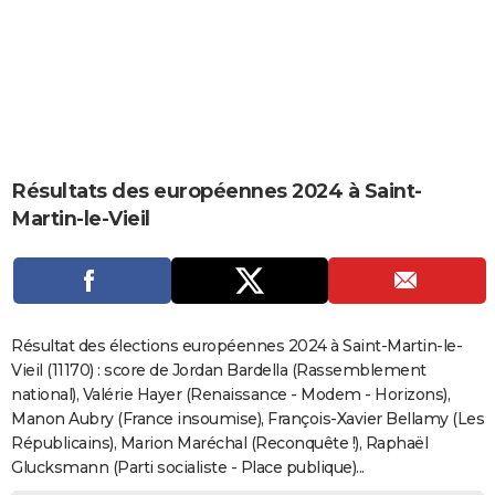
City break
Voyage de noces
Climat
Destinations
Voyage nature
Forum
+
PHOTO
GUIDES D'ACHAT
BONS PLANS
CARTE DE VOEUX
Résultats des européennes 2024 à Saint-
Carte Bonne année
Carte Pâques
Carte de Noël
Carte Saint-Valentin
Carte d'anniversaire
DICTIONNAIRE
Martin-le-Vieil
Biographies
Expressions
Dictionnaire
Citations
Proverbes
PROGRAMME TV
COPAINS D'AVANT
Se connecter
Collèges
Universités
Service militaire
S'inscrire
Lycées
Primaires
Entreprises
Avis de recherche
AVIS DE DÉCÈS
Résultat des élections européennes 2024 à Saint-Martin-le-
Vieil (11170) : score de Jordan Bardella (Rassemblement
FORUM
national), Valérie Hayer (Renaissance - Modem - Horizons),
Manon Aubry (France insoumise), François-Xavier Bellamy (Les
Lifestyle
Sport
Television
Cinema
Bricolage
Culture
Auto
Voyage
Républicains), Marion Maréchal (Reconquête !), Raphaël
Glucksmann (Parti socialiste - Place publique)...