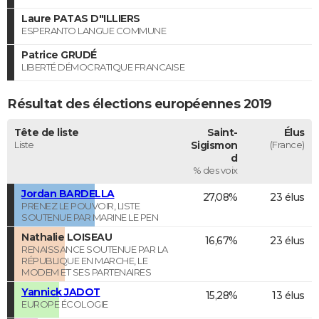
Laure PATAS D"ILLIERS
ESPERANTO LANGUE COMMUNE
Patrice GRUDÉ
LIBERTÉ DÉMOCRATIQUE FRANCAISE
Résultat des élections européennes 2019
Tête de liste
Saint-
Élus
Liste
Sigismon
(France)
d
% des voix
Jordan BARDELLA
27,08%
23 élus
PRENEZ LE POUVOIR, LISTE
SOUTENUE PAR MARINE LE PEN
Nathalie LOISEAU
16,67%
23 élus
RENAISSANCE SOUTENUE PAR LA
RÉPUBLIQUE EN MARCHE, LE
MODEM ET SES PARTENAIRES
Yannick JADOT
15,28%
13 élus
EUROPE ÉCOLOGIE