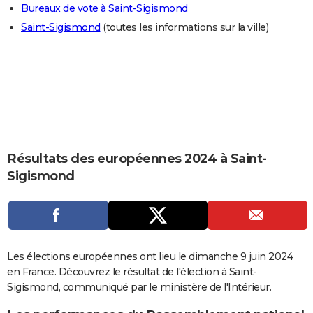
Bureaux de vote à Saint-Sigismond
City break
Voyage de noces
Climat
Destinations
Voyage nature
Forum
+
PHOTO
Saint-Sigismond
(toutes les informations sur la ville)
GUIDES D'ACHAT
BONS PLANS
CARTE DE VOEUX
Carte Bonne année
Carte Pâques
Carte de Noël
Carte Saint-Valentin
Carte d'anniversaire
DICTIONNAIRE
Biographies
Expressions
Dictionnaire
Citations
Proverbes
Résultats des européennes 2024 à Saint-
PROGRAMME TV
Sigismond
COPAINS D'AVANT
Se connecter
Collèges
Universités
Service militaire
S'inscrire
Lycées
Primaires
Entreprises
Avis de recherche
AVIS DE DÉCÈS
FORUM
Les élections européennes ont lieu le dimanche 9 juin 2024
Lifestyle
Sport
Television
Cinema
Bricolage
Culture
Auto
Voyage
en France. Découvrez le résultat de l'élection à Saint-
Sigismond, communiqué par le ministère de l'Intérieur.