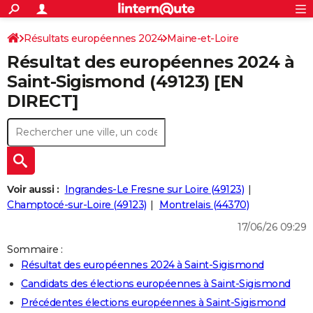
ACTUALITÉS
Connexion
S'inscrire
Résultats européennes 2024
Maine-et-Loire
Rechercher
Société
Education
Villes
Politique
Faits Divers
Monde
+
SPORT
Résultat des européennes 2024 à
Football
Cyclisme
Forum
Coupe du monde 2026
Tennis
Rugby
CULTURE
Saint-Sigismond (49123) [EN
DIRECT]
TNT
Cinéma
Musique
Programme TV
Streaming
Sorties cinéma
+
FINANCE
Impôts
Immobilier
Banque
Crédit
Retraite
Epargne
Risques naturels par ville
Assurance
AUTO
Réserver un essai
Berlines
Forum auto
Essais
Citadines
SUV
+
HIGH-TECH
Meilleur smartphone
Ordinateurs
Guide high-tech
Mobiles
Internet
Jeux vidéo
+
BRICOLAGE
Voir aussi :
Ingrandes-Le Fresne sur Loire (49123)
Champtocé-sur-Loire (49123)
Montrelais (44370)
Aménagement intérieur
Cuisine
Jardinage
+
Forum
Extérieur
Salle de bains
Rangement
WEEK-END
17/06/26 09:29
Escapades
Expositions
Week-end nature
Guides de France
Patrimoine
Musées
+
LIFESTYLE
Sommaire :
Résultat des européennes 2024 à Saint-Sigismond
Bien-être
Mode
+
Art de vivre
Loisirs
Modes de vie
SANTE
Candidats des élections européennes à Saint-Sigismond
Guide de la santé
Médicaments
+
Alimentation
Maladies
Sommeil
VOYAGE
Précédentes élections européennes à Saint-Sigismond