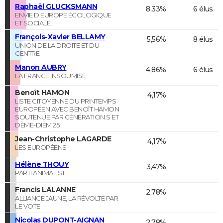
Raphaël GLUCKSMANN
8,33%
6 élus
ENVIE D'EUROPE ÉCOLOGIQUE
ET SOCIALE
François-Xavier BELLAMY
5,56%
8 élus
UNION DE LA DROITE ET DU
CENTRE
Manon AUBRY
4,86%
6 élus
LA FRANCE INSOUMISE
Benoît HAMON
4,17%
LISTE CITOYENNE DU PRINTEMPS
EUROPÉEN AVEC BENOÎT HAMON
SOUTENUE PAR GÉNÉRATION.S ET
DÈME-DIEM 25
Jean-Christophe LAGARDE
4,17%
LES EUROPÉENS
Hélène THOUY
3,47%
PARTI ANIMALISTE
Francis LALANNE
2,78%
ALLIANCE JAUNE, LA RÉVOLTE PAR
LE VOTE
Nicolas DUPONT-AIGNAN
2,78%