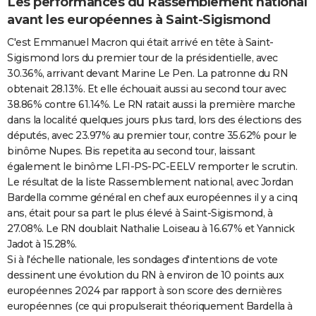
Les performances du Rassemblement national
avant les européennes à Saint-Sigismond
C'est Emmanuel Macron qui était arrivé en tête à Saint-
Sigismond lors du premier tour de la présidentielle, avec
30.36%, arrivant devant Marine Le Pen. La patronne du RN
obtenait 28.13%. Et elle échouait aussi au second tour avec
38.86% contre 61.14%. Le RN ratait aussi la première marche
dans la localité quelques jours plus tard, lors des élections des
députés, avec 23.97% au premier tour, contre 35.62% pour le
binôme Nupes. Bis repetita au second tour, laissant
également le binôme LFI-PS-PC-EELV remporter le scrutin.
Le résultat de la liste Rassemblement national, avec Jordan
Bardella comme général en chef aux européennes il y a cinq
ans, était pour sa part le plus élevé à Saint-Sigismond, à
27.08%. Le RN doublait Nathalie Loiseau à 16.67% et Yannick
Jadot à 15.28%.
Si à l'échelle nationale, les sondages d'intentions de vote
dessinent une évolution du RN à environ de 10 points aux
européennes 2024 par rapport à son score des dernières
européennes (ce qui propulserait théoriquement Bardella à