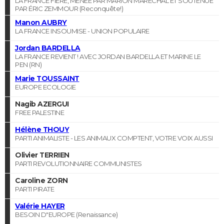
LA FRANCE FIERE, MENEE PAR MARION MARECHAL ET SOUTENUE
PAR ÉRIC ZEMMOUR (Reconquête!)
Manon AUBRY
LA FRANCE INSOUMISE - UNION POPULAIRE
Jordan BARDELLA
LA FRANCE REVIENT ! AVEC JORDAN BARDELLA ET MARINE LE
PEN (RN)
Marie TOUSSAINT
EUROPE ECOLOGIE
Nagib AZERGUI
FREE PALESTINE
Hélène THOUY
PARTI ANIMALISTE - LES ANIMAUX COMPTENT, VOTRE VOIX AUSSI
Olivier TERRIEN
PARTI REVOLUTIONNAIRE COMMUNISTES
Caroline ZORN
PARTI PIRATE
Valérie HAYER
BESOIN D"EUROPE (Renaissance)