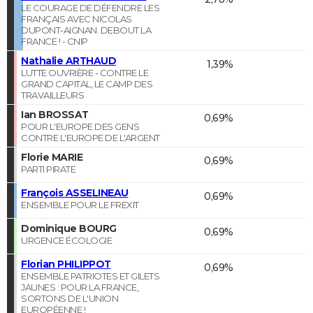
LE COURAGE DE DÉFENDRE LES
FRANÇAIS AVEC NICOLAS
DUPONT-AIGNAN. DEBOUT LA
FRANCE ! - CNIP
Nathalie ARTHAUD
1,39%
LUTTE OUVRIÈRE - CONTRE LE
GRAND CAPITAL, LE CAMP DES
TRAVAILLEURS
Ian BROSSAT
0,69%
POUR L'EUROPE DES GENS
CONTRE L'EUROPE DE L'ARGENT
Florie MARIE
0,69%
PARTI PIRATE
François ASSELINEAU
0,69%
ENSEMBLE POUR LE FREXIT
Dominique BOURG
0,69%
URGENCE ÉCOLOGIE
Florian PHILIPPOT
0,69%
ENSEMBLE PATRIOTES ET GILETS
JAUNES : POUR LA FRANCE,
SORTONS DE L'UNION
EUROPÉENNE !