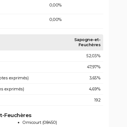
0,00%
0,00%
Sapogne-et-
Feuchères
52,03%
47,97%
otes exprimés)
3,65%
es exprimés)
4,69%
192
et-Feuchères
Omicourt (08450)