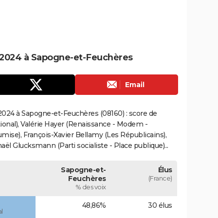
 2024 à Sapogne-et-Feuchères
Email
2024 à Sapogne-et-Feuchères (08160) : score de
onal), Valérie Hayer (Renaissance - Modem -
mise), François-Xavier Bellamy (Les Républicains),
ël Glucksmann (Parti socialiste - Place publique)...
Sapogne-et-
Élus
Feuchères
(France)
% des voix
48,86%
30 élus
l