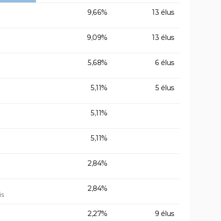
9,66%
13 élus
9,09%
13 élus
5,68%
6 élus
5,11%
5 élus
5,11%
5,11%
2,84%
2,84%
is
2,27%
9 élus