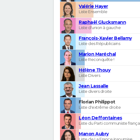
Valérie Hayer
Liste Ensemble
Raphaël Glucksmann
Liste d'union à gauche
François-Xavier Bellamy
Liste des Républicains
Marion Maréchal
Liste Reconquête !
Hélène Thouy
Liste Divers
Jean Lassalle
Liste divers droite
Florian Philippot
Liste d'extrême droite
Léon Deffontaines
Liste du Parti communiste frança
Manon Aubry
Liste de La France insoumise