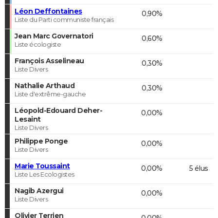
Léon Deffontaines
0,90%
Liste du Parti communiste français
Jean Marc Governatori
0,60%
Liste écologiste
François Asselineau
0,30%
Liste Divers
Nathalie Arthaud
0,30%
Liste d'extrême-gauche
Léopold-Edouard Deher-
0,00%
Lesaint
Liste Divers
Philippe Ponge
0,00%
Liste Divers
Marie Toussaint
0,00%
5 élus
Liste Les Ecologistes
Nagib Azergui
0,00%
Liste Divers
Olivier Terrien
0,00%