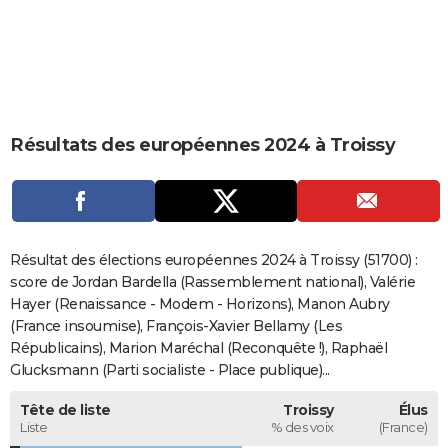
City break
Voyage de noces
Climat
Destinations
Voyage nature
Forum
+
PHOTO
GUIDES D'ACHAT
BONS PLANS
Résultats des européennes 2024 à Troissy
CARTE DE VOEUX
Carte Bonne année
Carte Pâques
Carte de Noël
Carte Saint-Valentin
Carte d'anniversaire
DICTIONNAIRE
Biographies
Expressions
Dictionnaire
Citations
Proverbes
PROGRAMME TV
Résultat des élections européennes 2024 à Troissy (51700) :
COPAINS D'AVANT
score de Jordan Bardella (Rassemblement national), Valérie
Hayer (Renaissance - Modem - Horizons), Manon Aubry
Se connecter
Collèges
Universités
Service militaire
S'inscrire
Lycées
Primaires
Entreprises
Avis de recherche
AVIS DE DÉCÈS
(France insoumise), François-Xavier Bellamy (Les
Républicains), Marion Maréchal (Reconquête !), Raphaël
FORUM
Glucksmann (Parti socialiste - Place publique)...
Lifestyle
Sport
Television
Cinema
Bricolage
Culture
Auto
Voyage
Tête de liste
Troissy
Élus
Liste
% des voix
(France)