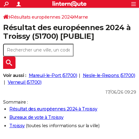
ACTUALITÉS
Connexion
S'inscrire
Résultats européennes 2024
Marne
Rechercher
Société
Education
Villes
Politique
Faits Divers
Monde
+
SPORT
Résultat des européennes 2024 à
Football
Cyclisme
Forum
Coupe du monde 2026
Tennis
Rugby
CULTURE
Troissy (51700) [PUBLIE]
TNT
Cinéma
Musique
Programme TV
Streaming
Sorties cinéma
+
FINANCE
Impôts
Immobilier
Banque
Crédit
Retraite
Epargne
Risques naturels par ville
Assurance
AUTO
Réserver un essai
Berlines
Forum auto
Essais
Citadines
SUV
+
HIGH-TECH
Voir aussi :
Mareuil-le-Port (51700)
Nesle-le-Repons (51700)
Meilleur smartphone
Ordinateurs
Guide high-tech
Mobiles
Internet
Jeux vidéo
+
Verneuil (51700)
BRICOLAGE
17/06/26 09:29
Aménagement intérieur
Cuisine
Jardinage
+
Forum
Extérieur
Salle de bains
Rangement
WEEK-END
Sommaire :
Escapades
Expositions
Week-end nature
Guides de France
Patrimoine
Musées
+
LIFESTYLE
Résultat des européennes 2024 à Troissy
Bureaux de vote à Troissy
Bien-être
Mode
+
Art de vivre
Loisirs
Modes de vie
SANTE
Troissy
(toutes les informations sur la ville)
Guide de la santé
Médicaments
+
Alimentation
Maladies
Sommeil
VOYAGE