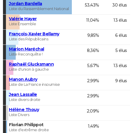
Jordan Bardella
53,43%
30 élus
Liste du Rassemblement National
Valérie Hayer
11,04%
13 élus
Liste Ensemble
François-Xavier Bellamy
9,85%
6 élus
Liste des Républicains
Marion Maréchal
8,36%
5 élus
Liste Reconquête !
Raphaël Glucksmann
5,67%
13 élus
Liste d'union à gauche
Manon Aubry
2,99%
9 élus
Liste de La France insoumise
Jean Lassalle
2,99%
Liste divers droite
Hélène Thouy
2,09%
Liste Divers
Florian Philippot
1,49%
Liste d'extrême droite