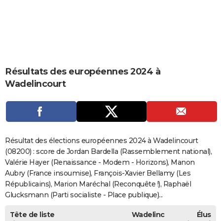
City break
Voyage de noces
Climat
Destinations
Voyage nature
Forum
+
PHOTO
GUIDES D'ACHAT
BONS PLANS
Résultats des européennes 2024 à
CARTE DE VOEUX
Wadelincourt
Carte Bonne année
Carte Pâques
Carte de Noël
Carte Saint-Valentin
Carte d'anniversaire
DICTIONNAIRE
Biographies
Expressions
Dictionnaire
Citations
Proverbes
PROGRAMME TV
COPAINS D'AVANT
Résultat des élections européennes 2024 à Wadelincourt
Se connecter
Collèges
Universités
Service militaire
S'inscrire
Lycées
Primaires
Entreprises
Avis de recherche
(08200) : score de Jordan Bardella (Rassemblement national),
AVIS DE DÉCÈS
Valérie Hayer (Renaissance - Modem - Horizons), Manon
FORUM
Aubry (France insoumise), François-Xavier Bellamy (Les
Républicains), Marion Maréchal (Reconquête !), Raphaël
Lifestyle
Sport
Television
Cinema
Bricolage
Culture
Auto
Voyage
Glucksmann (Parti socialiste - Place publique)...
Tête de liste
Wadelinc
Élus