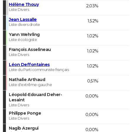
Hélène Thouy
2,03%
Liste Divers
Jean Lassalle
1,52%
Liste divers droite
Yann Wehrling
1,02%
Liste écologiste
François Asselineau
1,02%
Liste Divers
Léon Deffontaines
1,02%
Liste du Parti communiste français
Nathalie Arthaud
0,51%
Liste d'extrême-gauche
Léopold-Edouard Deher-
0,00%
Lesaint
Liste Divers
Philippe Ponge
0,00%
Liste Divers
Nagib Azergui
0,00%