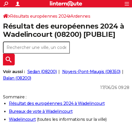
ACTUALITÉS
Connexion
S'inscrire
Résultats européennes 2024
Ardennes
Rechercher
Société
Education
Villes
Politique
Faits Divers
Monde
+
SPORT
Résultat des européennes 2024 à
Football
Cyclisme
Forum
Coupe du monde 2026
Tennis
Rugby
CULTURE
Wadelincourt (08200) [PUBLIE]
TNT
Cinéma
Musique
Programme TV
Streaming
Sorties cinéma
+
FINANCE
Impôts
Immobilier
Banque
Crédit
Retraite
Epargne
Risques naturels par ville
Assurance
AUTO
Réserver un essai
Berlines
Forum auto
Essais
Citadines
SUV
+
HIGH-TECH
Voir aussi :
Sedan (08200)
Noyers-Pont-Maugis (08350)
Meilleur smartphone
Ordinateurs
Guide high-tech
Mobiles
Internet
Jeux vidéo
+
Balan (08200)
BRICOLAGE
17/06/26 09:28
Aménagement intérieur
Cuisine
Jardinage
+
Forum
Extérieur
Salle de bains
Rangement
WEEK-END
Sommaire :
Escapades
Expositions
Week-end nature
Guides de France
Patrimoine
Musées
+
LIFESTYLE
Résultat des européennes 2024 à Wadelincourt
Bureaux de vote à Wadelincourt
Bien-être
Mode
+
Art de vivre
Loisirs
Modes de vie
SANTE
Wadelincourt
(toutes les informations sur la ville)
Guide de la santé
Médicaments
+
Alimentation
Maladies
Sommeil
VOYAGE