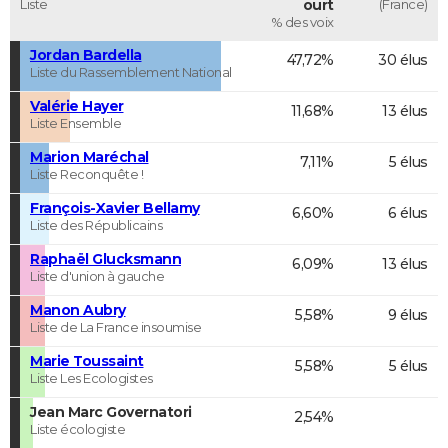
Liste
ourt
(France)
% des voix
Jordan Bardella
47,72%
30 élus
Liste du Rassemblement National
Valérie Hayer
11,68%
13 élus
Liste Ensemble
Marion Maréchal
7,11%
5 élus
Liste Reconquête !
François-Xavier Bellamy
6,60%
6 élus
Liste des Républicains
Raphaël Glucksmann
6,09%
13 élus
Liste d'union à gauche
Manon Aubry
5,58%
9 élus
Liste de La France insoumise
Marie Toussaint
5,58%
5 élus
Liste Les Ecologistes
Jean Marc Governatori
2,54%
Liste écologiste