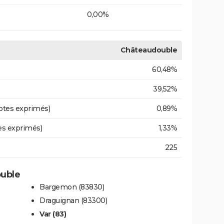
0,00%
Châteaudouble
60,48%
39,52%
otes exprimés)
0,89%
es exprimés)
1,33%
225
ouble
Bargemon (83830)
Draguignan (83300)
Var (83)