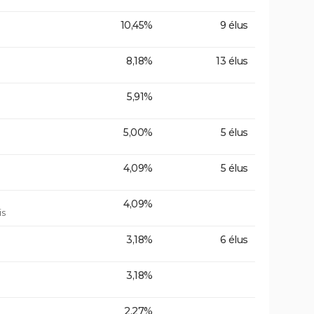
10,45%
9 élus
8,18%
13 élus
5,91%
5,00%
5 élus
4,09%
5 élus
4,09%
is
3,18%
6 élus
3,18%
2,27%