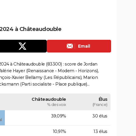
 2024 à Châteaudouble
Email
2024 à Châteaudouble (83300) : score de Jordan
alérie Hayer (Renaissance - Modem - Horizons),
çois-Xavier Bellamy (Les Républicains), Marion
smann (Parti socialiste - Place publique)...
Châteaudouble
Élus
% des voix
(France)
39,09%
30 élus
l
10,91%
13 élus