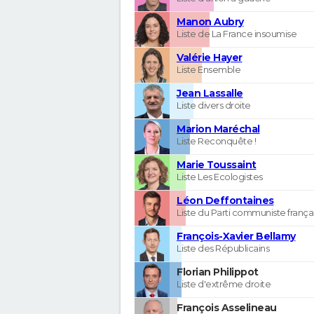
Manon Aubry
Liste de La France insoumise
Valérie Hayer
Liste Ensemble
Jean Lassalle
Liste divers droite
Marion Maréchal
Liste Reconquête !
Marie Toussaint
Liste Les Ecologistes
Léon Deffontaines
Liste du Parti communiste frança
François-Xavier Bellamy
Liste des Républicains
Florian Philippot
Liste d'extrême droite
François Asselineau