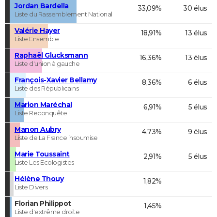
Jordan Bardella
33,09%
30 élus
Liste du Rassemblement National
Valérie Hayer
18,91%
13 élus
Liste Ensemble
Raphaël Glucksmann
16,36%
13 élus
Liste d'union à gauche
François-Xavier Bellamy
8,36%
6 élus
Liste des Républicains
Marion Maréchal
6,91%
5 élus
Liste Reconquête !
Manon Aubry
4,73%
9 élus
Liste de La France insoumise
Marie Toussaint
2,91%
5 élus
Liste Les Ecologistes
Hélène Thouy
1,82%
Liste Divers
Florian Philippot
1,45%
Liste d'extrême droite