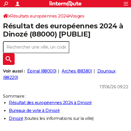
ACTUALITÉS
Connexion
S'inscrire
Résultats européennes 2024
Vosges
Rechercher
Société
Education
Villes
Politique
Faits Divers
Monde
+
SPORT
Résultat des européennes 2024 à
Football
Cyclisme
Forum
Coupe du monde 2026
Tennis
Rugby
CULTURE
Dinozé (88000) [PUBLIE]
TNT
Cinéma
Musique
Programme TV
Streaming
Sorties cinéma
+
FINANCE
Impôts
Immobilier
Banque
Crédit
Retraite
Epargne
Risques naturels par ville
Assurance
AUTO
Réserver un essai
Berlines
Forum auto
Essais
Citadines
SUV
+
HIGH-TECH
Voir aussi :
Épinal (88000)
Arches (88380)
Dounoux
Meilleur smartphone
Ordinateurs
Guide high-tech
Mobiles
Internet
Jeux vidéo
+
(88220)
BRICOLAGE
17/06/26 09:22
Aménagement intérieur
Cuisine
Jardinage
+
Forum
Extérieur
Salle de bains
Rangement
WEEK-END
Sommaire :
Escapades
Expositions
Week-end nature
Guides de France
Patrimoine
Musées
+
LIFESTYLE
Résultat des européennes 2024 à Dinozé
Bureaux de vote à Dinozé
Bien-être
Mode
+
Art de vivre
Loisirs
Modes de vie
SANTE
Dinozé
(toutes les informations sur la ville)
Guide de la santé
Médicaments
+
Alimentation
Maladies
Sommeil
VOYAGE