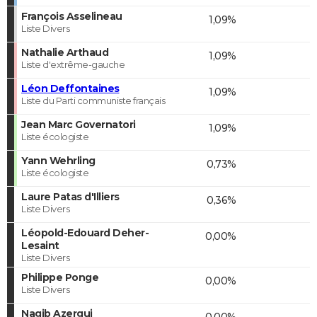
François Asselineau
1,09%
Liste Divers
Nathalie Arthaud
1,09%
Liste d'extrême-gauche
Léon Deffontaines
1,09%
Liste du Parti communiste français
Jean Marc Governatori
1,09%
Liste écologiste
Yann Wehrling
0,73%
Liste écologiste
Laure Patas d'Illiers
0,36%
Liste Divers
Léopold-Edouard Deher-
0,00%
Lesaint
Liste Divers
Philippe Ponge
0,00%
Liste Divers
Nagib Azergui
0,00%