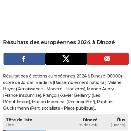
City break
Voyage de noces
Climat
Destinations
Voyage nature
Forum
+
PHOTO
GUIDES D'ACHAT
BONS PLANS
Résultats des européennes 2024 à Dinozé
CARTE DE VOEUX
Carte Bonne année
Carte Pâques
Carte de Noël
Carte Saint-Valentin
Carte d'anniversaire
DICTIONNAIRE
Biographies
Expressions
Dictionnaire
Citations
Proverbes
PROGRAMME TV
Résultat des élections européennes 2024 à Dinozé (88000) :
COPAINS D'AVANT
score de Jordan Bardella (Rassemblement national), Valérie
Hayer (Renaissance - Modem - Horizons), Manon Aubry
Se connecter
Collèges
Universités
Service militaire
S'inscrire
Lycées
Primaires
Entreprises
Avis de recherche
AVIS DE DÉCÈS
(France insoumise), François-Xavier Bellamy (Les
Républicains), Marion Maréchal (Reconquête !), Raphaël
FORUM
Glucksmann (Parti socialiste - Place publique)...
Lifestyle
Sport
Television
Cinema
Bricolage
Culture
Auto
Voyage
Tête de liste
Dinozé
Élus
Liste
% des voix
(France)