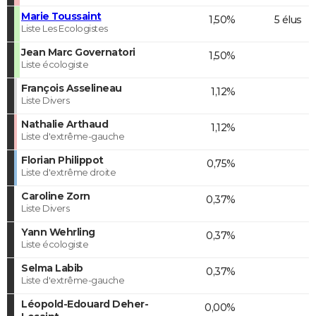
Marie Toussaint
1,50%
5 élus
Liste Les Ecologistes
Jean Marc Governatori
1,50%
Liste écologiste
François Asselineau
1,12%
Liste Divers
Nathalie Arthaud
1,12%
Liste d'extrême-gauche
Florian Philippot
0,75%
Liste d'extrême droite
Caroline Zorn
0,37%
Liste Divers
Yann Wehrling
0,37%
Liste écologiste
Selma Labib
0,37%
Liste d'extrême-gauche
Léopold-Edouard Deher-
0,00%