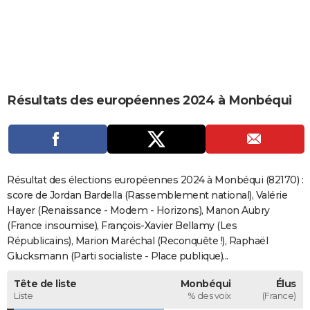
City break
Voyage de noces
Climat
Destinations
Voyage nature
Forum
+
PHOTO
GUIDES D'ACHAT
BONS PLANS
Résultats des européennes 2024 à Monbéqui
CARTE DE VOEUX
Carte Bonne année
Carte Pâques
Carte de Noël
Carte Saint-Valentin
Carte d'anniversaire
DICTIONNAIRE
Biographies
Expressions
Dictionnaire
Citations
Proverbes
PROGRAMME TV
Résultat des élections européennes 2024 à Monbéqui (82170) :
COPAINS D'AVANT
score de Jordan Bardella (Rassemblement national), Valérie
Hayer (Renaissance - Modem - Horizons), Manon Aubry
Se connecter
Collèges
Universités
Service militaire
S'inscrire
Lycées
Primaires
Entreprises
Avis de recherche
AVIS DE DÉCÈS
(France insoumise), François-Xavier Bellamy (Les
Républicains), Marion Maréchal (Reconquête !), Raphaël
FORUM
Glucksmann (Parti socialiste - Place publique)...
Lifestyle
Sport
Television
Cinema
Bricolage
Culture
Auto
Voyage
Tête de liste
Monbéqui
Élus
Liste
% des voix
(France)