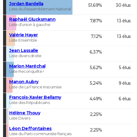
Jordan Bardella
51,69%
30 élus
Liste du Rassemblement National
Raphaël Glucksmann
7,87%
13 élus
Liste d'union à gauche
Valérie Hayer
7,12%
13 élus
Liste Ensemble
Jean Lassalle
6,37%
Liste divers droite
Marion Maréchal
5,62%
5 élus
Liste Reconquête !
Manon Aubry
5,24%
9 élus
Liste de La France insoumise
François-Xavier Bellamy
4,49%
6 élus
Liste des Républicains
Hélène Thouy
2,25%
Liste Divers
Léon Deffontaines
2,25%
Liste du Parti communiste français