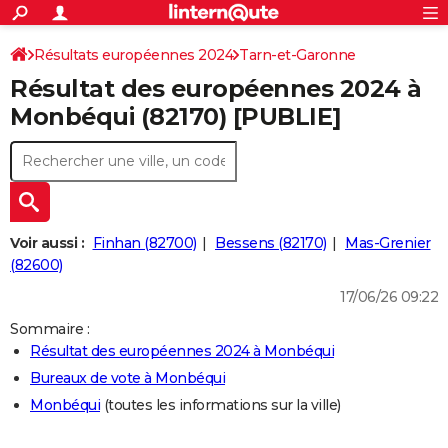
ACTUALITÉS
Connexion
S'inscrire
Résultats européennes 2024
Tarn-et-Garonne
Rechercher
Société
Education
Villes
Politique
Faits Divers
Monde
+
SPORT
Résultat des européennes 2024 à
Football
Cyclisme
Forum
Coupe du monde 2026
Tennis
Rugby
CULTURE
Monbéqui (82170) [PUBLIE]
TNT
Cinéma
Musique
Programme TV
Streaming
Sorties cinéma
+
FINANCE
Impôts
Immobilier
Banque
Crédit
Retraite
Epargne
Risques naturels par ville
Assurance
AUTO
Réserver un essai
Berlines
Forum auto
Essais
Citadines
SUV
+
HIGH-TECH
Voir aussi :
Finhan (82700)
Bessens (82170)
Mas-Grenier
Meilleur smartphone
Ordinateurs
Guide high-tech
Mobiles
Internet
Jeux vidéo
+
(82600)
BRICOLAGE
17/06/26 09:22
Aménagement intérieur
Cuisine
Jardinage
+
Forum
Extérieur
Salle de bains
Rangement
WEEK-END
Sommaire :
Escapades
Expositions
Week-end nature
Guides de France
Patrimoine
Musées
+
LIFESTYLE
Résultat des européennes 2024 à Monbéqui
Bureaux de vote à Monbéqui
Bien-être
Mode
+
Art de vivre
Loisirs
Modes de vie
SANTE
Monbéqui
(toutes les informations sur la ville)
Guide de la santé
Médicaments
+
Alimentation
Maladies
Sommeil
VOYAGE