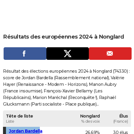
City break
Voyage de noces
Climat
Destinations
Voyage nature
Forum
+
PHOTO
GUIDES D'ACHAT
BONS PLANS
Résultats des européennes 2024 à Nonglard
CARTE DE VOEUX
Carte Bonne année
Carte Pâques
Carte de Noël
Carte Saint-Valentin
Carte d'anniversaire
DICTIONNAIRE
Biographies
Expressions
Dictionnaire
Citations
Proverbes
PROGRAMME TV
Résultat des élections européennes 2024 à Nonglard (74330) :
score de Jordan Bardella (Rassemblement national), Valérie
COPAINS D'AVANT
Hayer (Renaissance - Modem - Horizons), Manon Aubry
(France insoumise), François-Xavier Bellamy (Les
Se connecter
Collèges
Universités
Service militaire
S'inscrire
Lycées
Primaires
Entreprises
Avis de recherche
AVIS DE DÉCÈS
Républicains), Marion Maréchal (Reconquête !), Raphaël
Glucksmann (Parti socialiste - Place publique)...
FORUM
Lifestyle
Sport
Television
Cinema
Bricolage
Culture
Auto
Voyage
Tête de liste
Nonglard
Élus
Liste
% des voix
(France)
Jordan Bardella
26,69%
30 élus