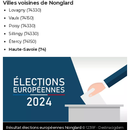
Villes voisines de Nonglard
Lovagny (74330)
Vaulx (74150)
Poisy (74330)
Sillingy (74330)
Étercy (74150)
Haute-Savoie (74)
Résultat élections européennes Nonglard
© 123RF - Destinacigdem