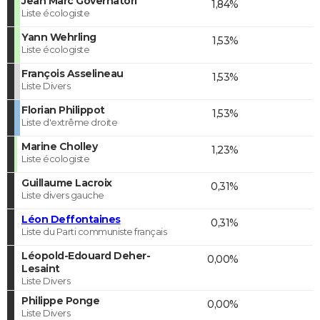
Jean Marc Governatori
1,84%
Liste écologiste
Yann Wehrling
1,53%
Liste écologiste
François Asselineau
1,53%
Liste Divers
Florian Philippot
1,53%
Liste d'extrême droite
Marine Cholley
1,23%
Liste écologiste
Guillaume Lacroix
0,31%
Liste divers gauche
Léon Deffontaines
0,31%
Liste du Parti communiste français
Léopold-Edouard Deher-
0,00%
Lesaint
Liste Divers
Philippe Ponge
0,00%
Liste Divers