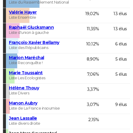
Liste du Rassemblement National
Valérie Hayer
19,02%
13 élus
Liste Ensemble
Raphaël Glucksmann
11,35%
13 élus
Liste d'union à gauche
François-Xavier Bellamy
10,12%
6 élus
Liste des Républicains
Marion Maréchal
8,90%
5 élus
Liste Reconquête !
Marie Toussaint
7,06%
5 élus
Liste Les Ecologistes
Hélène Thouy
3,37%
Liste Divers
Manon Aubry
3,07%
9 élus
Liste de La France insoumise
Jean Lassalle
2,15%
Liste divers droite