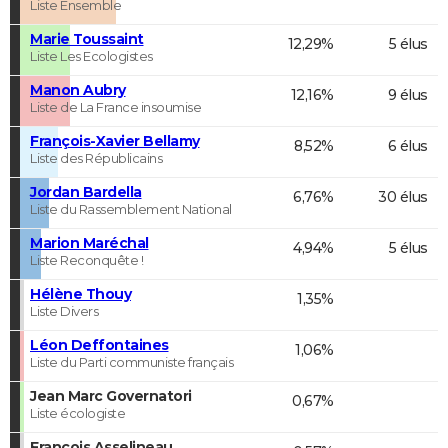
Liste Ensemble
Marie Toussaint
12,29%
5 élus
Liste Les Ecologistes
Manon Aubry
12,16%
9 élus
Liste de La France insoumise
François-Xavier Bellamy
8,52%
6 élus
Liste des Républicains
Jordan Bardella
6,76%
30 élus
Liste du Rassemblement National
Marion Maréchal
4,94%
5 élus
Liste Reconquête !
Hélène Thouy
1,35%
Liste Divers
Léon Deffontaines
1,06%
Liste du Parti communiste français
Jean Marc Governatori
0,67%
Liste écologiste
François Asselineau