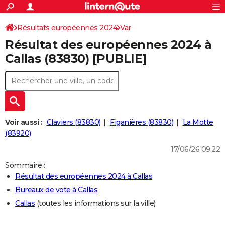
ACTUALITÉS
Connexion
S'inscrire
Résultats européennes 2024
Var
Rechercher
Société
Education
Villes
Politique
Faits Divers
Monde
+
SPORT
Résultat des européennes 2024 à
Football
Cyclisme
Forum
Coupe du monde 2026
Tennis
Rugby
CULTURE
Callas (83830) [PUBLIE]
TNT
Cinéma
Musique
Programme TV
Streaming
Sorties cinéma
+
FINANCE
Impôts
Immobilier
Banque
Crédit
Retraite
Epargne
Risques naturels par ville
Assurance
AUTO
Réserver un essai
Berlines
Forum auto
Essais
Citadines
SUV
+
HIGH-TECH
Voir aussi :
Claviers (83830)
Figanières (83830)
La Motte
Meilleur smartphone
Ordinateurs
Guide high-tech
Mobiles
Internet
Jeux vidéo
+
(83920)
BRICOLAGE
17/06/26 09:22
Aménagement intérieur
Cuisine
Jardinage
+
Forum
Extérieur
Salle de bains
Rangement
WEEK-END
Sommaire :
Escapades
Expositions
Week-end nature
Guides de France
Patrimoine
Musées
+
LIFESTYLE
Résultat des européennes 2024 à Callas
Bureaux de vote à Callas
Bien-être
Mode
+
Art de vivre
Loisirs
Modes de vie
SANTE
Callas
(toutes les informations sur la ville)
Guide de la santé
Médicaments
+
Alimentation
Maladies
Sommeil
VOYAGE