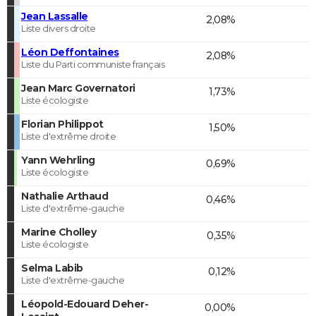
Jean Lassalle
2,08%
Liste divers droite
Léon Deffontaines
2,08%
Liste du Parti communiste français
Jean Marc Governatori
1,73%
Liste écologiste
Florian Philippot
1,50%
Liste d'extrême droite
Yann Wehrling
0,69%
Liste écologiste
Nathalie Arthaud
0,46%
Liste d'extrême-gauche
Marine Cholley
0,35%
Liste écologiste
Selma Labib
0,12%
Liste d'extrême-gauche
Léopold-Edouard Deher-
0,00%