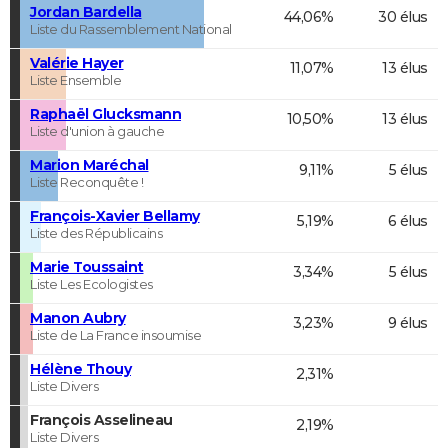
Jordan Bardella
44,06%
30 élus
Liste du Rassemblement National
Valérie Hayer
11,07%
13 élus
Liste Ensemble
Raphaël Glucksmann
10,50%
13 élus
Liste d'union à gauche
Marion Maréchal
9,11%
5 élus
Liste Reconquête !
François-Xavier Bellamy
5,19%
6 élus
Liste des Républicains
Marie Toussaint
3,34%
5 élus
Liste Les Ecologistes
Manon Aubry
3,23%
9 élus
Liste de La France insoumise
Hélène Thouy
2,31%
Liste Divers
François Asselineau
2,19%
Liste Divers