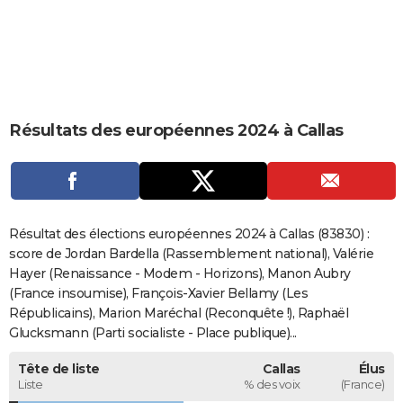
City break
Voyage de noces
Climat
Destinations
Voyage nature
Forum
+
PHOTO
GUIDES D'ACHAT
BONS PLANS
Résultats des européennes 2024 à Callas
CARTE DE VOEUX
Carte Bonne année
Carte Pâques
Carte de Noël
Carte Saint-Valentin
Carte d'anniversaire
DICTIONNAIRE
Biographies
Expressions
Dictionnaire
Citations
Proverbes
PROGRAMME TV
Résultat des élections européennes 2024 à Callas (83830) :
COPAINS D'AVANT
score de Jordan Bardella (Rassemblement national), Valérie
Hayer (Renaissance - Modem - Horizons), Manon Aubry
Se connecter
Collèges
Universités
Service militaire
S'inscrire
Lycées
Primaires
Entreprises
Avis de recherche
AVIS DE DÉCÈS
(France insoumise), François-Xavier Bellamy (Les
Républicains), Marion Maréchal (Reconquête !), Raphaël
FORUM
Glucksmann (Parti socialiste - Place publique)...
Lifestyle
Sport
Television
Cinema
Bricolage
Culture
Auto
Voyage
Tête de liste
Callas
Élus
Liste
% des voix
(France)