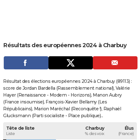
City break
Voyage de noces
Climat
Destinations
Voyage nature
Forum
+
PHOTO
GUIDES D'ACHAT
BONS PLANS
Résultats des européennes 2024 à Charbuy
CARTE DE VOEUX
Carte Bonne année
Carte Pâques
Carte de Noël
Carte Saint-Valentin
Carte d'anniversaire
DICTIONNAIRE
Biographies
Expressions
Dictionnaire
Citations
Proverbes
PROGRAMME TV
Résultat des élections européennes 2024 à Charbuy (89113) :
COPAINS D'AVANT
score de Jordan Bardella (Rassemblement national), Valérie
Hayer (Renaissance - Modem - Horizons), Manon Aubry
Se connecter
Collèges
Universités
Service militaire
S'inscrire
Lycées
Primaires
Entreprises
Avis de recherche
AVIS DE DÉCÈS
(France insoumise), François-Xavier Bellamy (Les
Républicains), Marion Maréchal (Reconquête !), Raphaël
FORUM
Glucksmann (Parti socialiste - Place publique)...
Lifestyle
Sport
Television
Cinema
Bricolage
Culture
Auto
Voyage
Tête de liste
Charbuy
Élus
Liste
% des voix
(France)