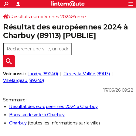
ACTUALITÉS
Connexion
S'inscrire
Résultats européennes 2024
Yonne
Rechercher
Société
Education
Villes
Politique
Faits Divers
Monde
+
SPORT
Résultat des européennes 2024 à
Football
Cyclisme
Forum
Coupe du monde 2026
Tennis
Rugby
CULTURE
Charbuy (89113) [PUBLIE]
TNT
Cinéma
Musique
Programme TV
Streaming
Sorties cinéma
+
FINANCE
Impôts
Immobilier
Banque
Crédit
Retraite
Epargne
Risques naturels par ville
Assurance
AUTO
Réserver un essai
Berlines
Forum auto
Essais
Citadines
SUV
+
HIGH-TECH
Voir aussi :
Lindry (89240)
Fleury-la-Vallée (89113)
Meilleur smartphone
Ordinateurs
Guide high-tech
Mobiles
Internet
Jeux vidéo
+
Villefargeau (89240)
BRICOLAGE
17/06/26 09:22
Aménagement intérieur
Cuisine
Jardinage
+
Forum
Extérieur
Salle de bains
Rangement
WEEK-END
Sommaire :
Escapades
Expositions
Week-end nature
Guides de France
Patrimoine
Musées
+
LIFESTYLE
Résultat des européennes 2024 à Charbuy
Bureaux de vote à Charbuy
Bien-être
Mode
+
Art de vivre
Loisirs
Modes de vie
SANTE
Charbuy
(toutes les informations sur la ville)
Guide de la santé
Médicaments
+
Alimentation
Maladies
Sommeil
VOYAGE