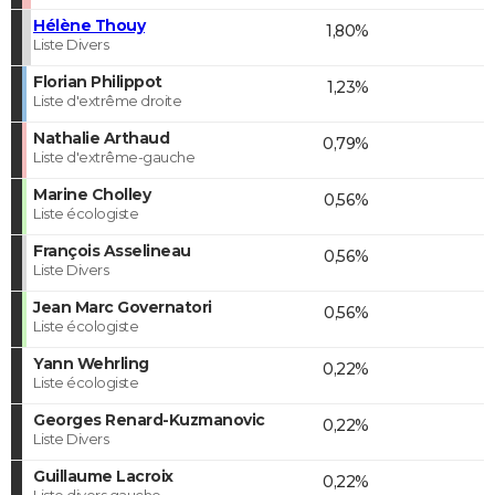
Hélène Thouy
1,80%
Liste Divers
Florian Philippot
1,23%
Liste d'extrême droite
Nathalie Arthaud
0,79%
Liste d'extrême-gauche
Marine Cholley
0,56%
Liste écologiste
François Asselineau
0,56%
Liste Divers
Jean Marc Governatori
0,56%
Liste écologiste
Yann Wehrling
0,22%
Liste écologiste
Georges Renard-Kuzmanovic
0,22%
Liste Divers
Guillaume Lacroix
0,22%
Liste divers gauche