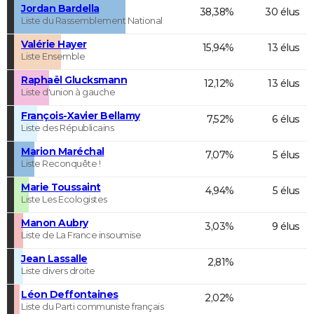
Jordan Bardella
38,38%
30 élus
Liste du Rassemblement National
Valérie Hayer
15,94%
13 élus
Liste Ensemble
Raphaël Glucksmann
12,12%
13 élus
Liste d'union à gauche
François-Xavier Bellamy
7,52%
6 élus
Liste des Républicains
Marion Maréchal
7,07%
5 élus
Liste Reconquête !
Marie Toussaint
4,94%
5 élus
Liste Les Ecologistes
Manon Aubry
3,03%
9 élus
Liste de La France insoumise
Jean Lassalle
2,81%
Liste divers droite
Léon Deffontaines
2,02%
Liste du Parti communiste français