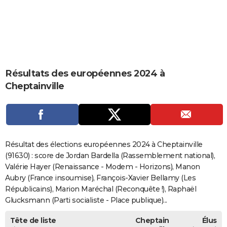
City break
Voyage de noces
Climat
Destinations
Voyage nature
Forum
+
PHOTO
GUIDES D'ACHAT
BONS PLANS
Résultats des européennes 2024 à
CARTE DE VOEUX
Cheptainville
Carte Bonne année
Carte Pâques
Carte de Noël
Carte Saint-Valentin
Carte d'anniversaire
DICTIONNAIRE
Biographies
Expressions
Dictionnaire
Citations
Proverbes
PROGRAMME TV
COPAINS D'AVANT
Résultat des élections européennes 2024 à Cheptainville
Se connecter
Collèges
Universités
Service militaire
S'inscrire
Lycées
Primaires
Entreprises
Avis de recherche
(91630) : score de Jordan Bardella (Rassemblement national),
AVIS DE DÉCÈS
Valérie Hayer (Renaissance - Modem - Horizons), Manon
FORUM
Aubry (France insoumise), François-Xavier Bellamy (Les
Républicains), Marion Maréchal (Reconquête !), Raphaël
Lifestyle
Sport
Television
Cinema
Bricolage
Culture
Auto
Voyage
Glucksmann (Parti socialiste - Place publique)...
Tête de liste
Cheptain
Élus