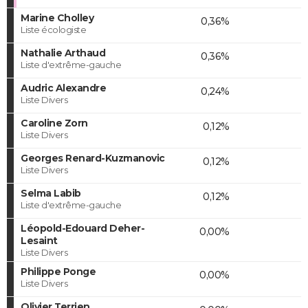
Marine Cholley
0,36%
Liste écologiste
Nathalie Arthaud
0,36%
Liste d'extrême-gauche
Audric Alexandre
0,24%
Liste Divers
Caroline Zorn
0,12%
Liste Divers
Georges Renard-Kuzmanovic
0,12%
Liste Divers
Selma Labib
0,12%
Liste d'extrême-gauche
Léopold-Edouard Deher-
0,00%
Lesaint
Liste Divers
Philippe Ponge
0,00%
Liste Divers
Olivier Terrien