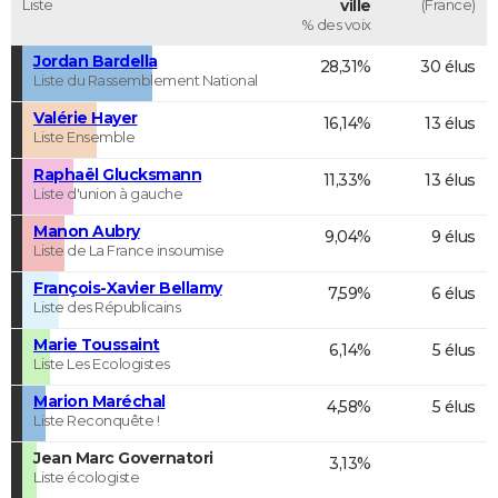
Liste
ville
(France)
% des voix
Jordan Bardella
28,31%
30 élus
Liste du Rassemblement National
Valérie Hayer
16,14%
13 élus
Liste Ensemble
Raphaël Glucksmann
11,33%
13 élus
Liste d'union à gauche
Manon Aubry
9,04%
9 élus
Liste de La France insoumise
François-Xavier Bellamy
7,59%
6 élus
Liste des Républicains
Marie Toussaint
6,14%
5 élus
Liste Les Ecologistes
Marion Maréchal
4,58%
5 élus
Liste Reconquête !
Jean Marc Governatori
3,13%
Liste écologiste