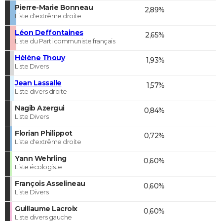
Pierre-Marie Bonneau
2,89%
Liste d'extrême droite
Léon Deffontaines
2,65%
Liste du Parti communiste français
Hélène Thouy
1,93%
Liste Divers
Jean Lassalle
1,57%
Liste divers droite
Nagib Azergui
0,84%
Liste Divers
Florian Philippot
0,72%
Liste d'extrême droite
Yann Wehrling
0,60%
Liste écologiste
François Asselineau
0,60%
Liste Divers
Guillaume Lacroix
0,60%
Liste divers gauche