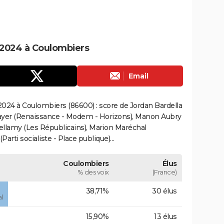
 2024 à Coulombiers
Email
024 à Coulombiers (86600) : score de Jordan Bardella
ayer (Renaissance - Modem - Horizons), Manon Aubry
Bellamy (Les Républicains), Marion Maréchal
rti socialiste - Place publique)...
Coulombiers
Élus
% des voix
(France)
38,71%
30 élus
l
15,90%
13 élus