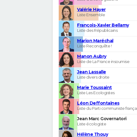
Valérie Hayer
Liste Ensemble
François-Xavier Bellamy
Liste des Républicains
Marion Maréchal
Liste Reconquête !
Manon Aubry
Liste de La France insoumise
Jean Lassalle
Liste divers droite
Marie Toussaint
Liste Les Ecologistes
Léon Deffontaines
Liste du Parti communiste frança
Jean Marc Governatori
Liste écologiste
Hélène Thouy