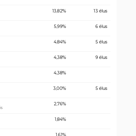
13,82%
13 élus
5,99%
6 élus
4,84%
5 élus
4,38%
9 élus
4,38%
3,00%
5 élus
2,76%
is
1,84%
1,61%