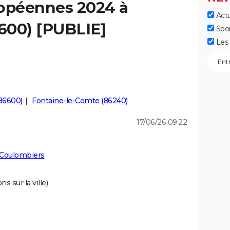
ropéennes 2024 à
Actu
600) [PUBLIE]
Spo
Les 
86600)
Fontaine-le-Comte (86240)
17/06/26 09:22
 Coulombiers
s sur la ville)