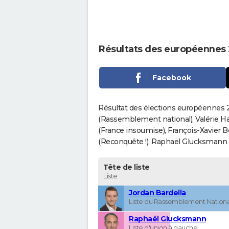
Résultats des européennes
Facebook
Résultat des élections européennes 2
(Rassemblement national), Valérie H
(France insoumise), François-Xavier 
(Reconquête !), Raphaël Glucksmann (Pa
Tête de liste
Liste
Jordan Bardella
Liste du Rassemblement Nationa
Raphaël Glucksmann
Liste d'union à gauche