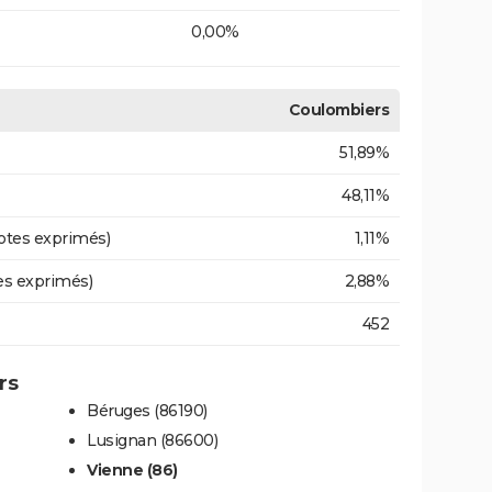
0,00%
Coulombiers
51,89%
48,11%
otes exprimés)
1,11%
es exprimés)
2,88%
452
rs
Béruges (86190)
Lusignan (86600)
Vienne (86)