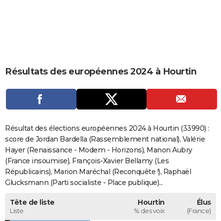
City break
Voyage de noces
Climat
Destinations
Voyage nature
Forum
+
PHOTO
GUIDES D'ACHAT
BONS PLANS
Résultats des européennes 2024 à Hourtin
CARTE DE VOEUX
Carte Bonne année
Carte Pâques
Carte de Noël
Carte Saint-Valentin
Carte d'anniversaire
DICTIONNAIRE
Biographies
Expressions
Dictionnaire
Citations
Proverbes
PROGRAMME TV
Résultat des élections européennes 2024 à Hourtin (33990) :
COPAINS D'AVANT
score de Jordan Bardella (Rassemblement national), Valérie
Hayer (Renaissance - Modem - Horizons), Manon Aubry
Se connecter
Collèges
Universités
Service militaire
S'inscrire
Lycées
Primaires
Entreprises
Avis de recherche
AVIS DE DÉCÈS
(France insoumise), François-Xavier Bellamy (Les
Républicains), Marion Maréchal (Reconquête !), Raphaël
FORUM
Glucksmann (Parti socialiste - Place publique)...
Lifestyle
Sport
Television
Cinema
Bricolage
Culture
Auto
Voyage
Tête de liste
Hourtin
Élus
Liste
% des voix
(France)