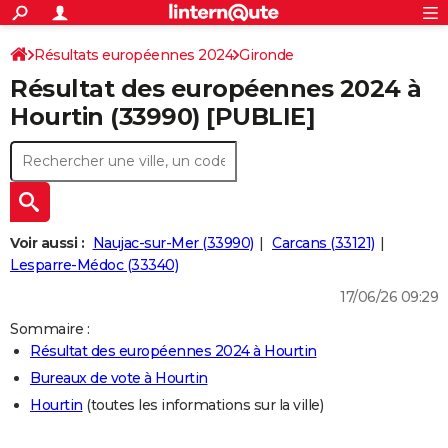
ACTUALITÉS
Connexion
S'inscrire
Résultats européennes 2024
Gironde
Rechercher
Société
Education
Villes
Politique
Faits Divers
Monde
+
SPORT
Résultat des européennes 2024 à
Football
Cyclisme
Forum
Coupe du monde 2026
Tennis
Rugby
CULTURE
Hourtin (33990) [PUBLIE]
TNT
Cinéma
Musique
Programme TV
Streaming
Sorties cinéma
+
FINANCE
Impôts
Immobilier
Banque
Crédit
Retraite
Epargne
Risques naturels par ville
Assurance
AUTO
Réserver un essai
Berlines
Forum auto
Essais
Citadines
SUV
+
HIGH-TECH
Voir aussi :
Naujac-sur-Mer (33990)
Carcans (33121)
Meilleur smartphone
Ordinateurs
Guide high-tech
Mobiles
Internet
Jeux vidéo
+
Lesparre-Médoc (33340)
BRICOLAGE
17/06/26 09:29
Aménagement intérieur
Cuisine
Jardinage
+
Forum
Extérieur
Salle de bains
Rangement
WEEK-END
Sommaire :
Escapades
Expositions
Week-end nature
Guides de France
Patrimoine
Musées
+
LIFESTYLE
Résultat des européennes 2024 à Hourtin
Bureaux de vote à Hourtin
Bien-être
Mode
+
Art de vivre
Loisirs
Modes de vie
SANTE
Hourtin
(toutes les informations sur la ville)
Guide de la santé
Médicaments
+
Alimentation
Maladies
Sommeil
VOYAGE