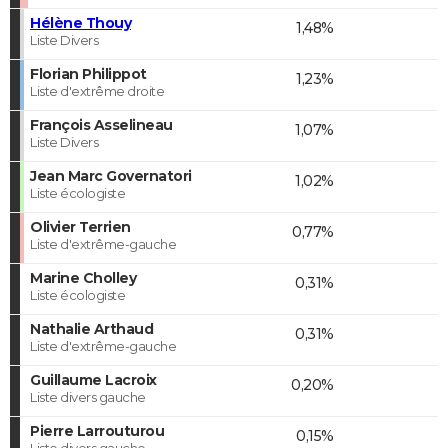
Hélène Thouy
1,48%
Liste Divers
Florian Philippot
1,23%
Liste d'extrême droite
François Asselineau
1,07%
Liste Divers
Jean Marc Governatori
1,02%
Liste écologiste
Olivier Terrien
0,77%
Liste d'extrême-gauche
Marine Cholley
0,31%
Liste écologiste
Nathalie Arthaud
0,31%
Liste d'extrême-gauche
Guillaume Lacroix
0,20%
Liste divers gauche
Pierre Larrouturou
0,15%
Liste divers gauche