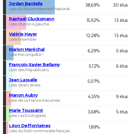
Jordan Bardella
38,69%
30 élus
Liste du Rassemblement National
Raphaël Glucksmann
15,92%
13 élus
Liste d'union à gauche
Valérie Hayer
12,28%
13 élus
Liste Ensemble
Marion Maréchal
6,29%
5 élus
Liste Reconquête !
François-Xavier Bellamy
5,12%
6 élus
Liste des Républicains
Jean Lassalle
5,07%
Liste divers droite
Manon Aubry
4,35%
9 élus
Liste de La France insoumise
Marie Toussaint
3,68%
5 élus
Liste Les Ecologistes
Léon Deffontaines
1,89%
Liste du Parti communiste français