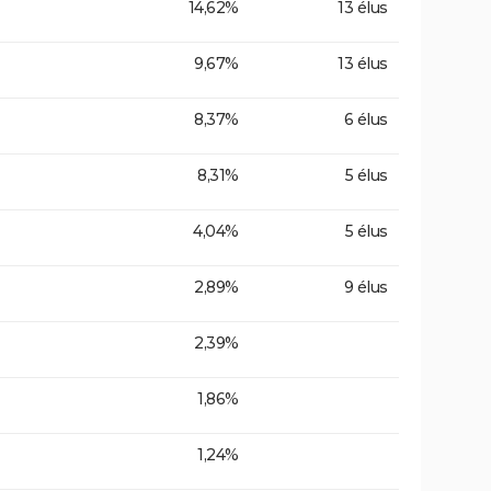
14,62%
13 élus
9,67%
13 élus
8,37%
6 élus
8,31%
5 élus
4,04%
5 élus
2,89%
9 élus
2,39%
1,86%
1,24%