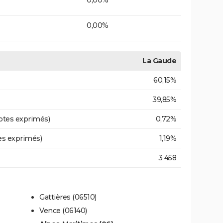
0,00%
La Gaude
60,15%
39,85%
otes exprimés)
0,72%
es exprimés)
1,19%
3 458
Gattières (06510)
Vence (06140)