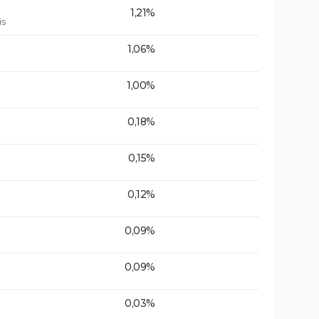
1,21%
is
1,06%
1,00%
0,18%
0,15%
0,12%
0,09%
0,09%
0,03%