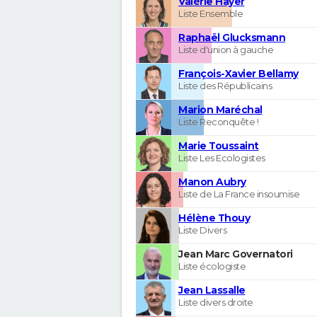
Valérie Hayer
Liste Ensemble
Raphaël Glucksmann
Liste d'union à gauche
François-Xavier Bellamy
Liste des Républicains
Marion Maréchal
Liste Reconquête !
Marie Toussaint
Liste Les Ecologistes
Manon Aubry
Liste de La France insoumise
Hélène Thouy
Liste Divers
Jean Marc Governatori
Liste écologiste
Jean Lassalle
Liste divers droite