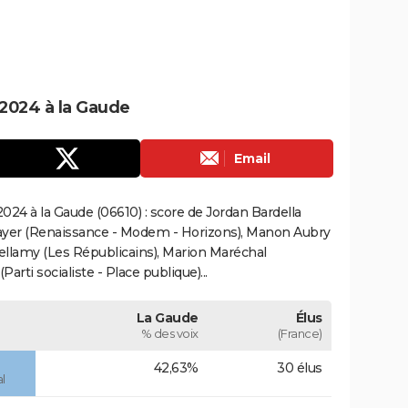
2024 à la Gaude
Email
24 à la Gaude (06610) : score de Jordan Bardella
ayer (Renaissance - Modem - Horizons), Manon Aubry
Bellamy (Les Républicains), Marion Maréchal
rti socialiste - Place publique)...
La Gaude
Élus
% des voix
(France)
42,63%
30 élus
l