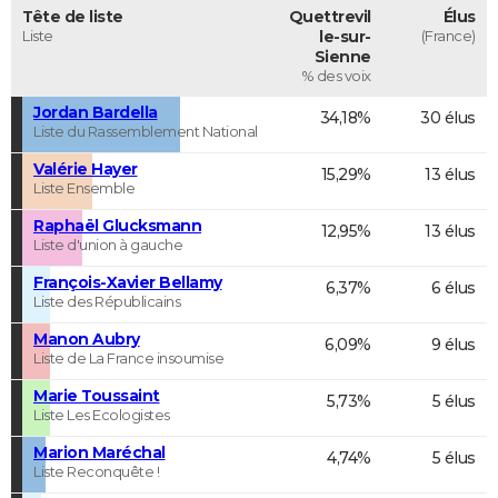
Tête de liste
Quettrevil
Élus
Liste
le-sur-
(France)
Sienne
% des voix
Jordan Bardella
34,18%
30 élus
Liste du Rassemblement National
Valérie Hayer
15,29%
13 élus
Liste Ensemble
Raphaël Glucksmann
12,95%
13 élus
Liste d'union à gauche
François-Xavier Bellamy
6,37%
6 élus
Liste des Républicains
Manon Aubry
6,09%
9 élus
Liste de La France insoumise
Marie Toussaint
5,73%
5 élus
Liste Les Ecologistes
Marion Maréchal
4,74%
5 élus
Liste Reconquête !