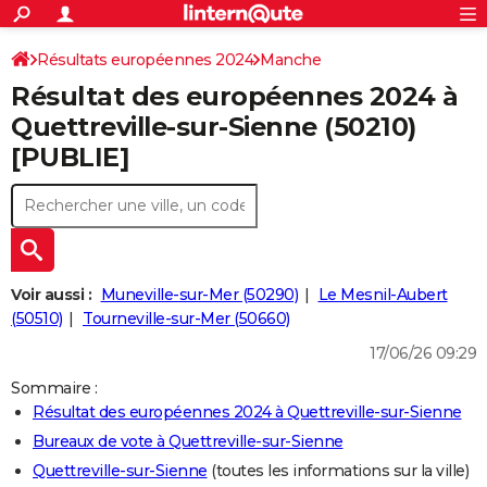
ACTUALITÉS
Connexion
S'inscrire
Résultats européennes 2024
Manche
Rechercher
Société
Education
Villes
Politique
Faits Divers
Monde
+
SPORT
Résultat des européennes 2024 à
Football
Cyclisme
Forum
Coupe du monde 2026
Tennis
Rugby
CULTURE
Quettreville-sur-Sienne (50210)
[PUBLIE]
TNT
Cinéma
Musique
Programme TV
Streaming
Sorties cinéma
+
FINANCE
Impôts
Immobilier
Banque
Crédit
Retraite
Epargne
Risques naturels par ville
Assurance
AUTO
Réserver un essai
Berlines
Forum auto
Essais
Citadines
SUV
+
HIGH-TECH
Meilleur smartphone
Ordinateurs
Guide high-tech
Mobiles
Internet
Jeux vidéo
+
BRICOLAGE
Voir aussi :
Muneville-sur-Mer (50290)
Le Mesnil-Aubert
(50510)
Tourneville-sur-Mer (50660)
Aménagement intérieur
Cuisine
Jardinage
+
Forum
Extérieur
Salle de bains
Rangement
WEEK-END
17/06/26 09:29
Escapades
Expositions
Week-end nature
Guides de France
Patrimoine
Musées
+
LIFESTYLE
Sommaire :
Résultat des européennes 2024 à Quettreville-sur-Sienne
Bien-être
Mode
+
Art de vivre
Loisirs
Modes de vie
SANTE
Bureaux de vote à Quettreville-sur-Sienne
Guide de la santé
Médicaments
+
Alimentation
Maladies
Sommeil
VOYAGE
Quettreville-sur-Sienne
(toutes les informations sur la ville)