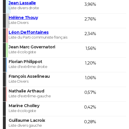
Jean Lassalle
3,96%
Liste divers droite
Hélène Thouy
2,76%
Liste Divers
Léon Deffontaines
2,34%
Liste du Parti communiste français
Jean Marc Governatori
1,56%
Liste écologiste
Florian Philippot
1,20%
Liste d'extrême droite
François Asselineau
1,06%
Liste Divers
Nathalie Arthaud
0,57%
Liste d'extrême-gauche
Marine Cholley
0,42%
Liste écologiste
Guillaume Lacroix
0,28%
Liste divers gauche