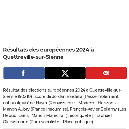
City break
Voyage de noces
Climat
Destinations
Voyage nature
Forum
+
PHOTO
GUIDES D'ACHAT
BONS PLANS
CARTE DE VOEUX
Résultats des européennes 2024 à
Carte Bonne année
Carte Pâques
Carte de Noël
Carte Saint-Valentin
Carte d'anniversaire
DICTIONNAIRE
Quettreville-sur-Sienne
Biographies
Expressions
Dictionnaire
Citations
Proverbes
PROGRAMME TV
COPAINS D'AVANT
Se connecter
Collèges
Universités
Service militaire
S'inscrire
Lycées
Primaires
Entreprises
Avis de recherche
AVIS DE DÉCÈS
Résultat des élections européennes 2024 à Quettreville-sur-
Sienne (50210) : score de Jordan Bardella (Rassemblement
FORUM
national), Valérie Hayer (Renaissance - Modem - Horizons),
Manon Aubry (France insoumise), François-Xavier Bellamy (Les
Lifestyle
Sport
Television
Cinema
Bricolage
Culture
Auto
Voyage
Républicains), Marion Maréchal (Reconquête !), Raphaël
Glucksmann (Parti socialiste - Place publique)...