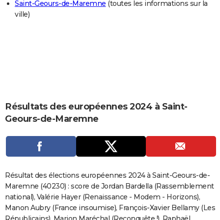
Saint-Geours-de-Maremne
(toutes les informations sur la
City break
Voyage de noces
Climat
Destinations
Voyage nature
Forum
+
PHOTO
ville)
GUIDES D'ACHAT
BONS PLANS
CARTE DE VOEUX
Carte Bonne année
Carte Pâques
Carte de Noël
Carte Saint-Valentin
Carte d'anniversaire
DICTIONNAIRE
Résultats des européennes 2024 à Saint-
Biographies
Expressions
Dictionnaire
Citations
Proverbes
PROGRAMME TV
Geours-de-Maremne
COPAINS D'AVANT
Se connecter
Collèges
Universités
Service militaire
S'inscrire
Lycées
Primaires
Entreprises
Avis de recherche
AVIS DE DÉCÈS
FORUM
Résultat des élections européennes 2024 à Saint-Geours-de-
Maremne (40230) : score de Jordan Bardella (Rassemblement
Lifestyle
Sport
Television
Cinema
Bricolage
Culture
Auto
Voyage
national), Valérie Hayer (Renaissance - Modem - Horizons),
Manon Aubry (France insoumise), François-Xavier Bellamy (Les
Républicains), Marion Maréchal (Reconquête !), Raphaël