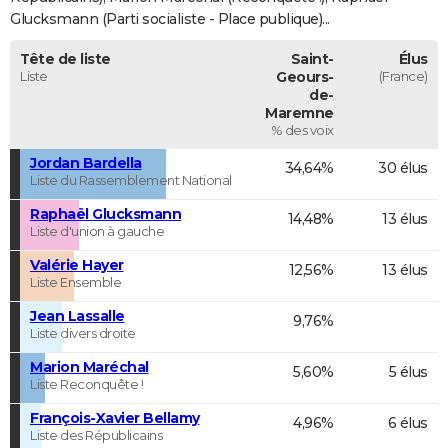
Glucksmann (Parti socialiste - Place publique)...
Tête de liste
Saint-
Élus
Liste
Geours-
(France)
de-
Maremne
% des voix
Jordan Bardella
34,64%
30 élus
Liste du Rassemblement National
Raphaël Glucksmann
14,48%
13 élus
Liste d'union à gauche
Valérie Hayer
12,56%
13 élus
Liste Ensemble
Jean Lassalle
9,76%
Liste divers droite
Marion Maréchal
5,60%
5 élus
Liste Reconquête !
François-Xavier Bellamy
4,96%
6 élus
Liste des Républicains