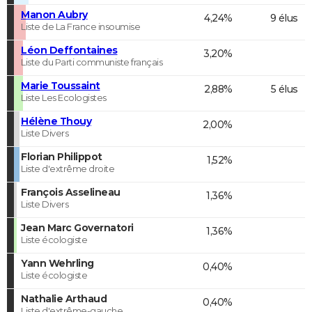
Manon Aubry
4,24%
9 élus
Liste de La France insoumise
Léon Deffontaines
3,20%
Liste du Parti communiste français
Marie Toussaint
2,88%
5 élus
Liste Les Ecologistes
Hélène Thouy
2,00%
Liste Divers
Florian Philippot
1,52%
Liste d'extrême droite
François Asselineau
1,36%
Liste Divers
Jean Marc Governatori
1,36%
Liste écologiste
Yann Wehrling
0,40%
Liste écologiste
Nathalie Arthaud
0,40%
Liste d'extrême-gauche