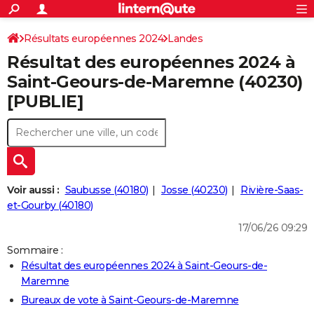
ACTUALITÉS
Connexion
S'inscrire
Résultats européennes 2024
Landes
Rechercher
Société
Education
Villes
Politique
Faits Divers
Monde
+
SPORT
Résultat des européennes 2024 à
Football
Cyclisme
Forum
Coupe du monde 2026
Tennis
Rugby
CULTURE
Saint-Geours-de-Maremne (40230)
[PUBLIE]
TNT
Cinéma
Musique
Programme TV
Streaming
Sorties cinéma
+
FINANCE
Impôts
Immobilier
Banque
Crédit
Retraite
Epargne
Risques naturels par ville
Assurance
AUTO
Réserver un essai
Berlines
Forum auto
Essais
Citadines
SUV
+
HIGH-TECH
Meilleur smartphone
Ordinateurs
Guide high-tech
Mobiles
Internet
Jeux vidéo
+
BRICOLAGE
Voir aussi :
Saubusse (40180)
Josse (40230)
Rivière-Saas-
et-Gourby (40180)
Aménagement intérieur
Cuisine
Jardinage
+
Forum
Extérieur
Salle de bains
Rangement
WEEK-END
17/06/26 09:29
Escapades
Expositions
Week-end nature
Guides de France
Patrimoine
Musées
+
LIFESTYLE
Sommaire :
Résultat des européennes 2024 à Saint-Geours-de-
Bien-être
Mode
+
Art de vivre
Loisirs
Modes de vie
SANTE
Maremne
Guide de la santé
Médicaments
+
Alimentation
Maladies
Sommeil
Bureaux de vote à Saint-Geours-de-Maremne
VOYAGE