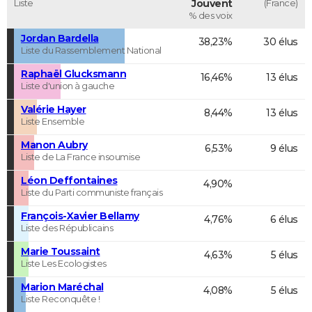
Liste
Jouvent
(France)
% des voix
Jordan Bardella
38,23%
30 élus
Liste du Rassemblement National
Raphaël Glucksmann
16,46%
13 élus
Liste d'union à gauche
Valérie Hayer
8,44%
13 élus
Liste Ensemble
Manon Aubry
6,53%
9 élus
Liste de La France insoumise
Léon Deffontaines
4,90%
Liste du Parti communiste français
François-Xavier Bellamy
4,76%
6 élus
Liste des Républicains
Marie Toussaint
4,63%
5 élus
Liste Les Ecologistes
Marion Maréchal
4,08%
5 élus
Liste Reconquête !