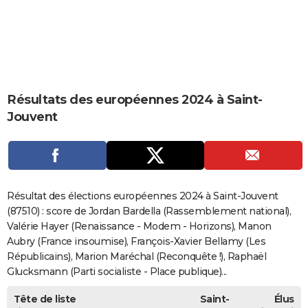
City break
Voyage de noces
Climat
Destinations
Voyage nature
Forum
+
PHOTO
GUIDES D'ACHAT
BONS PLANS
Résultats des européennes 2024 à Saint-
CARTE DE VOEUX
Jouvent
Carte Bonne année
Carte Pâques
Carte de Noël
Carte Saint-Valentin
Carte d'anniversaire
DICTIONNAIRE
Biographies
Expressions
Dictionnaire
Citations
Proverbes
PROGRAMME TV
COPAINS D'AVANT
Résultat des élections européennes 2024 à Saint-Jouvent
Se connecter
Collèges
Universités
Service militaire
S'inscrire
Lycées
Primaires
Entreprises
Avis de recherche
(87510) : score de Jordan Bardella (Rassemblement national),
AVIS DE DÉCÈS
Valérie Hayer (Renaissance - Modem - Horizons), Manon
FORUM
Aubry (France insoumise), François-Xavier Bellamy (Les
Républicains), Marion Maréchal (Reconquête !), Raphaël
Lifestyle
Sport
Television
Cinema
Bricolage
Culture
Auto
Voyage
Glucksmann (Parti socialiste - Place publique)...
Tête de liste
Saint-
Élus