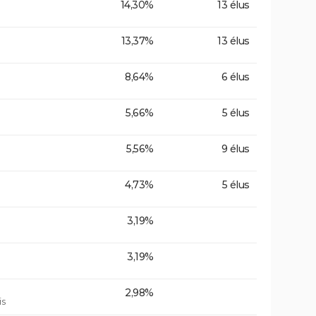
14,30%
13 élus
13,37%
13 élus
8,64%
6 élus
5,66%
5 élus
5,56%
9 élus
4,73%
5 élus
3,19%
3,19%
2,98%
is