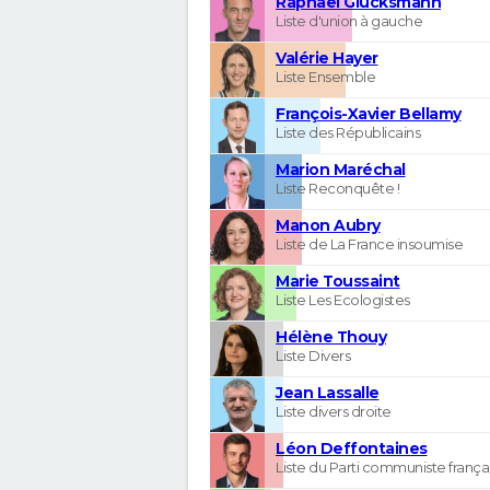
Raphaël Glucksmann
Liste d'union à gauche
Valérie Hayer
Liste Ensemble
François-Xavier Bellamy
Liste des Républicains
Marion Maréchal
Liste Reconquête !
Manon Aubry
Liste de La France insoumise
Marie Toussaint
Liste Les Ecologistes
Hélène Thouy
Liste Divers
Jean Lassalle
Liste divers droite
Léon Deffontaines
Liste du Parti communiste frança