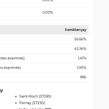
0,00%
Semblançay
56,66%
43,34%
otes exprimés)
1,41%
es exprimés)
1,00%
996
ay
Saint-Roch (37390)
Pernay (37230)