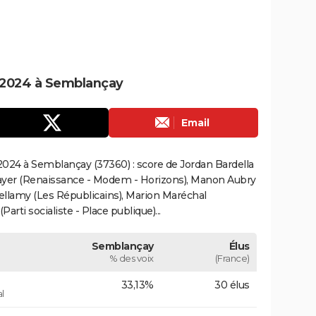
 2024 à Semblançay
Email
024 à Semblançay (37360) : score de Jordan Bardella
ayer (Renaissance - Modem - Horizons), Manon Aubry
Bellamy (Les Républicains), Marion Maréchal
rti socialiste - Place publique)...
Semblançay
Élus
% des voix
(France)
33,13%
30 élus
l