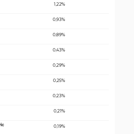
1,22%
0,93%
0,89%
0,43%
0,29%
0,25%
0,23%
0,21%
ic
0,19%