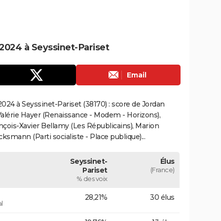
2024 à Seyssinet-Pariset
Email
024 à Seyssinet-Pariset (38170) : score de Jordan
alérie Hayer (Renaissance - Modem - Horizons),
çois-Xavier Bellamy (Les Républicains), Marion
smann (Parti socialiste - Place publique)...
Seyssinet-
Élus
Pariset
(France)
% des voix
28,21%
30 élus
l