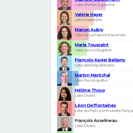
Liste d'union à gauche
Valérie Hayer
Liste Ensemble
Manon Aubry
Liste de La France insoumise
Marie Toussaint
Liste Les Ecologistes
François-Xavier Bellamy
Liste des Républicains
Marion Maréchal
Liste Reconquête !
Hélène Thouy
Liste Divers
Léon Deffontaines
Liste du Parti communiste frança
François Asselineau
Liste Divers