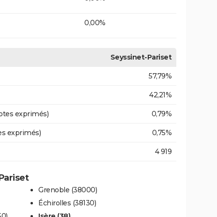
0,00%
Seyssinet-Pariset
57,79%
42,21%
otes exprimés)
0,79%
es exprimés)
0,75%
4 919
Pariset
Grenoble (38000)
Échirolles (38130)
50)
Isère (38)