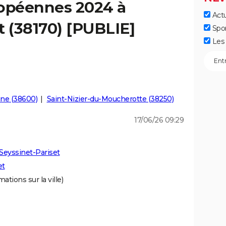
ropéennes 2024 à
Actu
t (38170) [PUBLIE]
Spo
Les 
ine (38600)
Saint-Nizier-du-Moucherotte (38250)
17/06/26 09:29
Seyssinet-Pariset
et
ations sur la ville)