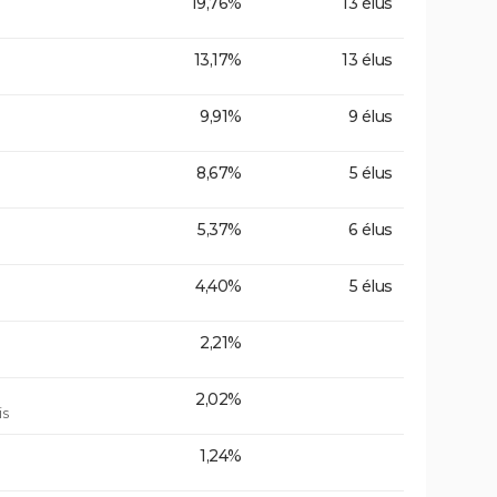
19,76%
13 élus
13,17%
13 élus
9,91%
9 élus
8,67%
5 élus
5,37%
6 élus
4,40%
5 élus
2,21%
2,02%
is
1,24%