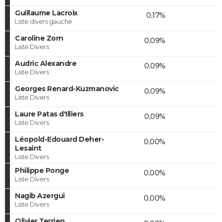
Guillaume Lacroix
0,17%
Liste divers gauche
Caroline Zorn
0,09%
Liste Divers
Audric Alexandre
0,09%
Liste Divers
Georges Renard-Kuzmanovic
0,09%
Liste Divers
Laure Patas d'Illiers
0,09%
Liste Divers
Léopold-Edouard Deher-
0,00%
Lesaint
Liste Divers
Philippe Ponge
0,00%
Liste Divers
Nagib Azergui
0,00%
Liste Divers
Olivier Terrien