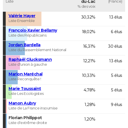
Liste
du-Lac
(France)
% des voix
Valérie Hayer
30,32%
13 élus
Liste Ensemble
François-Xavier Bellamy
18,02%
6 élus
Liste des Républicains
Jordan Bardella
16,31%
30 élus
Liste du Rassemblement National
Raphaël Glucksmann
12,21%
13 élus
Liste d'union à gauche
Marion Maréchal
10,33%
5 élus
Liste Reconquête !
Marie Toussaint
4,78%
5 élus
Liste Les Ecologistes
Manon Aubry
1,28%
9 élus
Liste de La France insoumise
Florian Philippot
1,20%
Liste d'extrême droite