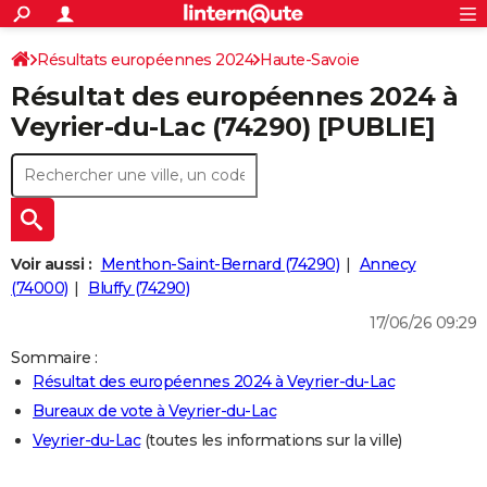
ACTUALITÉS
Connexion
S'inscrire
Résultats européennes 2024
Haute-Savoie
Rechercher
Société
Education
Villes
Politique
Faits Divers
Monde
+
SPORT
Résultat des européennes 2024 à
Football
Cyclisme
Forum
Coupe du monde 2026
Tennis
Rugby
CULTURE
Veyrier-du-Lac (74290) [PUBLIE]
TNT
Cinéma
Musique
Programme TV
Streaming
Sorties cinéma
+
FINANCE
Impôts
Immobilier
Banque
Crédit
Retraite
Epargne
Risques naturels par ville
Assurance
AUTO
Réserver un essai
Berlines
Forum auto
Essais
Citadines
SUV
+
HIGH-TECH
Voir aussi :
Menthon-Saint-Bernard (74290)
Annecy
Meilleur smartphone
Ordinateurs
Guide high-tech
Mobiles
Internet
Jeux vidéo
+
(74000)
Bluffy (74290)
BRICOLAGE
17/06/26 09:29
Aménagement intérieur
Cuisine
Jardinage
+
Forum
Extérieur
Salle de bains
Rangement
WEEK-END
Sommaire :
Escapades
Expositions
Week-end nature
Guides de France
Patrimoine
Musées
+
LIFESTYLE
Résultat des européennes 2024 à Veyrier-du-Lac
Bureaux de vote à Veyrier-du-Lac
Bien-être
Mode
+
Art de vivre
Loisirs
Modes de vie
SANTE
Veyrier-du-Lac
(toutes les informations sur la ville)
Guide de la santé
Médicaments
+
Alimentation
Maladies
Sommeil
VOYAGE