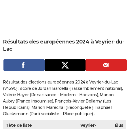
City break
Voyage de noces
Climat
Destinations
Voyage nature
Forum
+
PHOTO
GUIDES D'ACHAT
BONS PLANS
Résultats des européennes 2024 à Veyrier-du-
CARTE DE VOEUX
Lac
Carte Bonne année
Carte Pâques
Carte de Noël
Carte Saint-Valentin
Carte d'anniversaire
DICTIONNAIRE
Biographies
Expressions
Dictionnaire
Citations
Proverbes
PROGRAMME TV
COPAINS D'AVANT
Résultat des élections européennes 2024 à Veyrier-du-Lac
Se connecter
Collèges
Universités
Service militaire
S'inscrire
Lycées
Primaires
Entreprises
Avis de recherche
(74290) : score de Jordan Bardella (Rassemblement national),
AVIS DE DÉCÈS
Valérie Hayer (Renaissance - Modem - Horizons), Manon
FORUM
Aubry (France insoumise), François-Xavier Bellamy (Les
Républicains), Marion Maréchal (Reconquête !), Raphaël
Lifestyle
Sport
Television
Cinema
Bricolage
Culture
Auto
Voyage
Glucksmann (Parti socialiste - Place publique)...
Tête de liste
Veyrier-
Élus