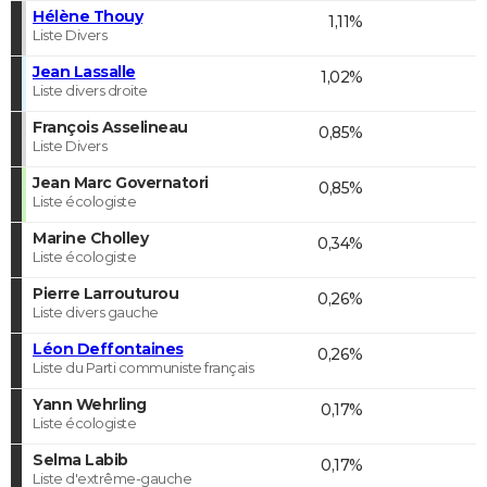
Hélène Thouy
1,11%
Liste Divers
Jean Lassalle
1,02%
Liste divers droite
François Asselineau
0,85%
Liste Divers
Jean Marc Governatori
0,85%
Liste écologiste
Marine Cholley
0,34%
Liste écologiste
Pierre Larrouturou
0,26%
Liste divers gauche
Léon Deffontaines
0,26%
Liste du Parti communiste français
Yann Wehrling
0,17%
Liste écologiste
Selma Labib
0,17%
Liste d'extrême-gauche