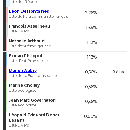
Liste des Républicains
Léon Deffontaines
2,26%
Liste du Parti communiste français
François Asselineau
1,69%
Liste Divers
Nathalie Arthaud
1,13%
Liste d'extrême-gauche
Florian Philippot
1,13%
Liste d'extrême droite
Manon Aubry
0,56%
9 élus
Liste de La France insoumise
Marine Cholley
0,56%
Liste écologiste
Jean Marc Governatori
0,56%
Liste écologiste
Léopold-Edouard Deher-
0,00%
Lesaint
Liste Divers