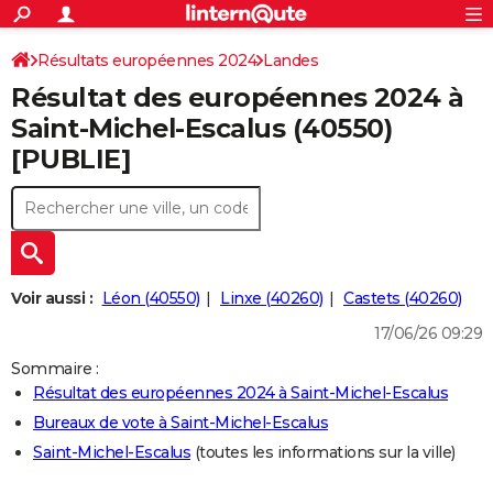
ACTUALITÉS
Connexion
S'inscrire
Résultats européennes 2024
Landes
Rechercher
Société
Education
Villes
Politique
Faits Divers
Monde
+
SPORT
Résultat des européennes 2024 à
Football
Cyclisme
Forum
Coupe du monde 2026
Tennis
Rugby
CULTURE
Saint-Michel-Escalus (40550)
[PUBLIE]
TNT
Cinéma
Musique
Programme TV
Streaming
Sorties cinéma
+
FINANCE
Impôts
Immobilier
Banque
Crédit
Retraite
Epargne
Risques naturels par ville
Assurance
AUTO
Réserver un essai
Berlines
Forum auto
Essais
Citadines
SUV
+
HIGH-TECH
Meilleur smartphone
Ordinateurs
Guide high-tech
Mobiles
Internet
Jeux vidéo
+
BRICOLAGE
Voir aussi :
Léon (40550)
Linxe (40260)
Castets (40260)
17/06/26 09:29
Aménagement intérieur
Cuisine
Jardinage
+
Forum
Extérieur
Salle de bains
Rangement
WEEK-END
Sommaire :
Escapades
Expositions
Week-end nature
Guides de France
Patrimoine
Musées
+
LIFESTYLE
Résultat des européennes 2024 à Saint-Michel-Escalus
Bureaux de vote à Saint-Michel-Escalus
Bien-être
Mode
+
Art de vivre
Loisirs
Modes de vie
SANTE
Saint-Michel-Escalus
(toutes les informations sur la ville)
Guide de la santé
Médicaments
+
Alimentation
Maladies
Sommeil
VOYAGE