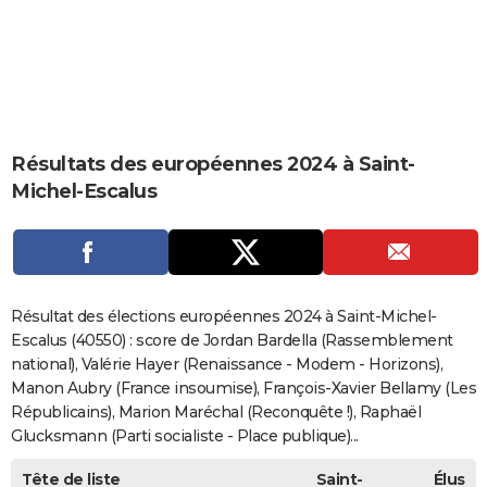
City break
Voyage de noces
Climat
Destinations
Voyage nature
Forum
+
PHOTO
GUIDES D'ACHAT
BONS PLANS
CARTE DE VOEUX
Résultats des européennes 2024 à Saint-
Michel-Escalus
Carte Bonne année
Carte Pâques
Carte de Noël
Carte Saint-Valentin
Carte d'anniversaire
DICTIONNAIRE
Biographies
Expressions
Dictionnaire
Citations
Proverbes
PROGRAMME TV
COPAINS D'AVANT
Résultat des élections européennes 2024 à Saint-Michel-
Se connecter
Collèges
Universités
Service militaire
S'inscrire
Lycées
Primaires
Entreprises
Avis de recherche
AVIS DE DÉCÈS
Escalus (40550) : score de Jordan Bardella (Rassemblement
national), Valérie Hayer (Renaissance - Modem - Horizons),
FORUM
Manon Aubry (France insoumise), François-Xavier Bellamy (Les
Républicains), Marion Maréchal (Reconquête !), Raphaël
Lifestyle
Sport
Television
Cinema
Bricolage
Culture
Auto
Voyage
Glucksmann (Parti socialiste - Place publique)...
Tête de liste
Saint-
Élus