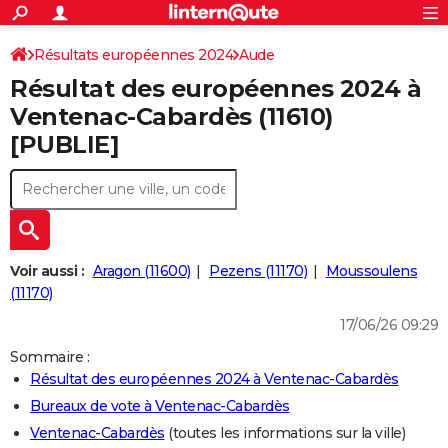
ACTUALITÉS
Connexion
S'inscrire
Résultats européennes 2024
Aude
Rechercher
Société
Education
Villes
Politique
Faits Divers
Monde
+
SPORT
Résultat des européennes 2024 à
Football
Cyclisme
Forum
Coupe du monde 2026
Tennis
Rugby
CULTURE
Ventenac-Cabardès (11610)
[PUBLIE]
TNT
Cinéma
Musique
Programme TV
Streaming
Sorties cinéma
+
FINANCE
Impôts
Immobilier
Banque
Crédit
Retraite
Epargne
Risques naturels par ville
Assurance
AUTO
Réserver un essai
Berlines
Forum auto
Essais
Citadines
SUV
+
HIGH-TECH
Meilleur smartphone
Ordinateurs
Guide high-tech
Mobiles
Internet
Jeux vidéo
+
BRICOLAGE
Voir aussi :
Aragon (11600)
Pezens (11170)
Moussoulens
(11170)
Aménagement intérieur
Cuisine
Jardinage
+
Forum
Extérieur
Salle de bains
Rangement
WEEK-END
17/06/26 09:29
Escapades
Expositions
Week-end nature
Guides de France
Patrimoine
Musées
+
LIFESTYLE
Sommaire :
Résultat des européennes 2024 à Ventenac-Cabardès
Bien-être
Mode
+
Art de vivre
Loisirs
Modes de vie
SANTE
Bureaux de vote à Ventenac-Cabardès
Guide de la santé
Médicaments
+
Alimentation
Maladies
Sommeil
VOYAGE
Ventenac-Cabardès
(toutes les informations sur la ville)