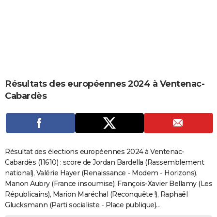
City break
Voyage de noces
Climat
Destinations
Voyage nature
Forum
+
PHOTO
GUIDES D'ACHAT
BONS PLANS
CARTE DE VOEUX
Résultats des européennes 2024 à Ventenac-
Carte Bonne année
Carte Pâques
Carte de Noël
Carte Saint-Valentin
Carte d'anniversaire
DICTIONNAIRE
Cabardès
Biographies
Expressions
Dictionnaire
Citations
Proverbes
PROGRAMME TV
COPAINS D'AVANT
Se connecter
Collèges
Universités
Service militaire
S'inscrire
Lycées
Primaires
Entreprises
Avis de recherche
AVIS DE DÉCÈS
Résultat des élections européennes 2024 à Ventenac-
Cabardès (11610) : score de Jordan Bardella (Rassemblement
FORUM
national), Valérie Hayer (Renaissance - Modem - Horizons),
Manon Aubry (France insoumise), François-Xavier Bellamy (Les
Lifestyle
Sport
Television
Cinema
Bricolage
Culture
Auto
Voyage
Républicains), Marion Maréchal (Reconquête !), Raphaël
Glucksmann (Parti socialiste - Place publique)...