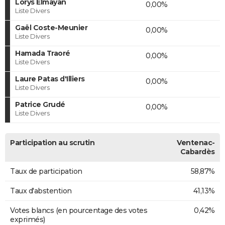
Lorys Elmayan
0,00%
Liste Divers
Gaël Coste-Meunier
0,00%
Liste Divers
Hamada Traoré
0,00%
Liste Divers
Laure Patas d'Illiers
0,00%
Liste Divers
Patrice Grudé
0,00%
Liste Divers
Participation au scrutin
Ventenac-
Cabardès
Taux de participation
58,87%
Taux d'abstention
41,13%
Votes blancs (en pourcentage des votes
0,42%
exprimés)