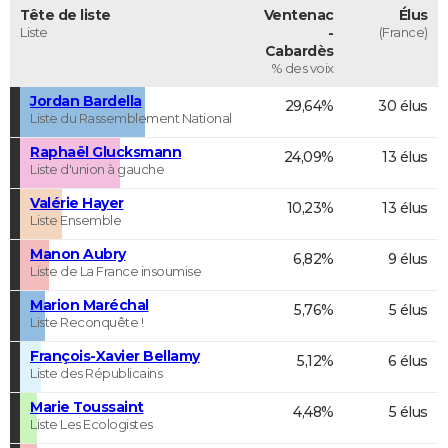
Tête de liste
Ventenac
Élus
Liste
-
(France)
Cabardès
% des voix
Jordan Bardella
29,64%
30 élus
Liste du Rassemblement National
Raphaël Glucksmann
24,09%
13 élus
Liste d'union à gauche
Valérie Hayer
10,23%
13 élus
Liste Ensemble
Manon Aubry
6,82%
9 élus
Liste de La France insoumise
Marion Maréchal
5,76%
5 élus
Liste Reconquête !
François-Xavier Bellamy
5,12%
6 élus
Liste des Républicains
Marie Toussaint
4,48%
5 élus
Liste Les Ecologistes