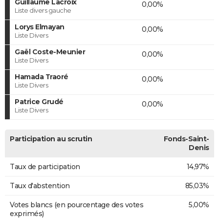
Guillaume Lacroix
0,00%
Liste divers gauche
Lorys Elmayan
0,00%
Liste Divers
Gaël Coste-Meunier
0,00%
Liste Divers
Hamada Traoré
0,00%
Liste Divers
Patrice Grudé
0,00%
Liste Divers
Participation au scrutin
Fonds-Saint-
Denis
Taux de participation
14,97%
Taux d'abstention
85,03%
Votes blancs (en pourcentage des votes
5,00%
exprimés)