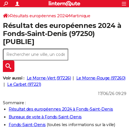
ACTUALITÉS
Connexion
S'inscrire
Résultats européennes 2024
Martinique
Rechercher
Société
Education
Villes
Politique
Faits Divers
Monde
+
SPORT
Résultat des européennes 2024 à
Football
Cyclisme
Forum
Coupe du monde 2026
Tennis
Rugby
CULTURE
Fonds-Saint-Denis (97250)
[PUBLIE]
TNT
Cinéma
Musique
Programme TV
Streaming
Sorties cinéma
+
FINANCE
Impôts
Immobilier
Banque
Crédit
Retraite
Epargne
Risques naturels par ville
Assurance
AUTO
Réserver un essai
Berlines
Forum auto
Essais
Citadines
SUV
+
HIGH-TECH
Meilleur smartphone
Ordinateurs
Guide high-tech
Mobiles
Internet
Jeux vidéo
+
BRICOLAGE
Voir aussi :
Le Morne-Vert (97226)
Le Morne-Rouge (97260)
Le Carbet (97221)
Aménagement intérieur
Cuisine
Jardinage
+
Forum
Extérieur
Salle de bains
Rangement
WEEK-END
17/06/26 09:29
Escapades
Expositions
Week-end nature
Guides de France
Patrimoine
Musées
+
LIFESTYLE
Sommaire :
Résultat des européennes 2024 à Fonds-Saint-Denis
Bien-être
Mode
+
Art de vivre
Loisirs
Modes de vie
SANTE
Bureaux de vote à Fonds-Saint-Denis
Guide de la santé
Médicaments
+
Alimentation
Maladies
Sommeil
VOYAGE
Fonds-Saint-Denis
(toutes les informations sur la ville)