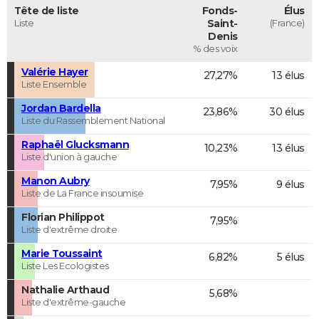
Tête de liste
Fonds-
Élus
Liste
Saint-
(France)
Denis
% des voix
Valérie Hayer
27,27%
13 élus
Liste Ensemble
Jordan Bardella
23,86%
30 élus
Liste du Rassemblement National
Raphaël Glucksmann
10,23%
13 élus
Liste d'union à gauche
Manon Aubry
7,95%
9 élus
Liste de La France insoumise
Florian Philippot
7,95%
Liste d'extrême droite
Marie Toussaint
6,82%
5 élus
Liste Les Ecologistes
Nathalie Arthaud
5,68%
Liste d'extrême-gauche