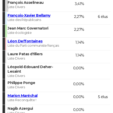
François Asselineau
3,41%
Liste Divers
François-Xavier Bellamy
2,27%
6 élus
Liste des Républicains
Jean Marc Governatori
2,27%
Liste écologiste
Léon Deffontaines
1,14%
Liste du Parti communiste français
Laure Patas d'Illiers
1,14%
Liste Divers
Léopold-Edouard Deher-
0,00%
Lesaint
Liste Divers
Philippe Ponge
0,00%
Liste Divers
Marion Maréchal
0,00%
5 élus
Liste Reconquête !
Nagib Azergui
0,00%
Liste Divers