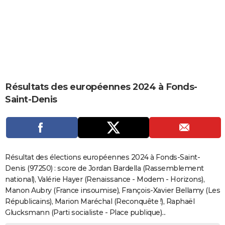
City break
Voyage de noces
Climat
Destinations
Voyage nature
Forum
+
PHOTO
GUIDES D'ACHAT
BONS PLANS
CARTE DE VOEUX
Résultats des européennes 2024 à Fonds-
Carte Bonne année
Carte Pâques
Carte de Noël
Carte Saint-Valentin
Carte d'anniversaire
DICTIONNAIRE
Saint-Denis
Biographies
Expressions
Dictionnaire
Citations
Proverbes
PROGRAMME TV
COPAINS D'AVANT
Se connecter
Collèges
Universités
Service militaire
S'inscrire
Lycées
Primaires
Entreprises
Avis de recherche
AVIS DE DÉCÈS
Résultat des élections européennes 2024 à Fonds-Saint-
Denis (97250) : score de Jordan Bardella (Rassemblement
FORUM
national), Valérie Hayer (Renaissance - Modem - Horizons),
Manon Aubry (France insoumise), François-Xavier Bellamy (Les
Lifestyle
Sport
Television
Cinema
Bricolage
Culture
Auto
Voyage
Républicains), Marion Maréchal (Reconquête !), Raphaël
Glucksmann (Parti socialiste - Place publique)...