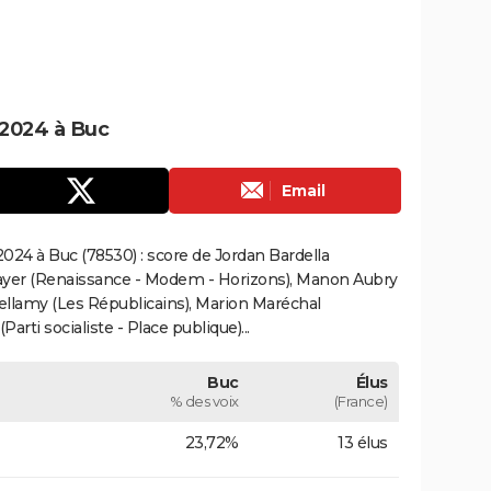
 2024 à Buc
Email
024 à Buc (78530) : score de Jordan Bardella
ayer (Renaissance - Modem - Horizons), Manon Aubry
Bellamy (Les Républicains), Marion Maréchal
rti socialiste - Place publique)...
Buc
Élus
% des voix
(France)
23,72%
13 élus