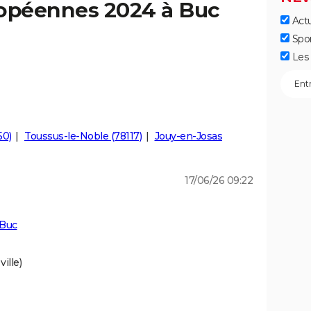
ropéennes 2024 à Buc
Actu
Spo
Les 
50)
Toussus-le-Noble (78117)
Jouy-en-Josas
17/06/26 09:22
 Buc
ille)