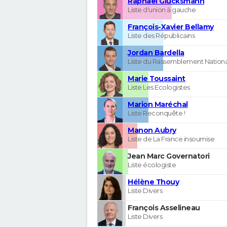
Raphaël Glucksmann
Liste d'union à gauche
François-Xavier Bellamy
Liste des Républicains
Jordan Bardella
Liste du Rassemblement Nationa
Marie Toussaint
Liste Les Ecologistes
Marion Maréchal
Liste Reconquête !
Manon Aubry
Liste de La France insoumise
Jean Marc Governatori
Liste écologiste
Hélène Thouy
Liste Divers
François Asselineau
Liste Divers