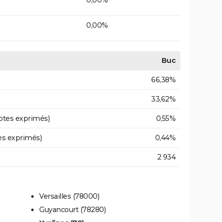
0,00%
Buc
66,38%
33,62%
otes exprimés)
0,55%
es exprimés)
0,44%
2 934
Versailles (78000)
Guyancourt (78280)