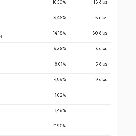
16,59%
13 élus
14,46%
6 élus
14,18%
30 élus
l
9,36%
5 élus
8,61%
5 élus
4,99%
9 élus
1,62%
1,48%
0,96%