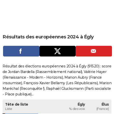
City break
Voyage de noces
Climat
Destinations
Voyage nature
Forum
+
PHOTO
GUIDES D'ACHAT
BONS PLANS
Résultats des européennes 2024 à Égly
CARTE DE VOEUX
Carte Bonne année
Carte Pâques
Carte de Noël
Carte Saint-Valentin
Carte d'anniversaire
DICTIONNAIRE
Biographies
Expressions
Dictionnaire
Citations
Proverbes
PROGRAMME TV
Résultat des élections européennes 2024 à Égly (91520) : score
COPAINS D'AVANT
de Jordan Bardella (Rassemblement national), Valérie Hayer
(Renaissance - Modem - Horizons), Manon Aubry (France
Se connecter
Collèges
Universités
Service militaire
S'inscrire
Lycées
Primaires
Entreprises
Avis de recherche
AVIS DE DÉCÈS
insoumise), François-Xavier Bellamy (Les Républicains), Marion
Maréchal (Reconquête !), Raphaël Glucksmann (Parti socialiste
FORUM
- Place publique)...
Lifestyle
Sport
Television
Cinema
Bricolage
Culture
Auto
Voyage
Tête de liste
Égly
Élus
Liste
% des voix
(France)