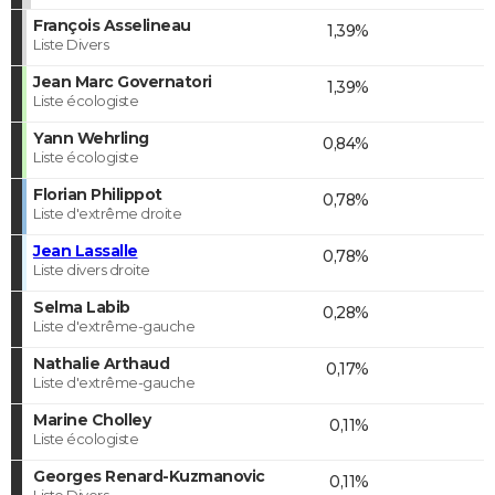
François Asselineau
1,39%
Liste Divers
Jean Marc Governatori
1,39%
Liste écologiste
Yann Wehrling
0,84%
Liste écologiste
Florian Philippot
0,78%
Liste d'extrême droite
Jean Lassalle
0,78%
Liste divers droite
Selma Labib
0,28%
Liste d'extrême-gauche
Nathalie Arthaud
0,17%
Liste d'extrême-gauche
Marine Cholley
0,11%
Liste écologiste
Georges Renard-Kuzmanovic
0,11%
Liste Divers