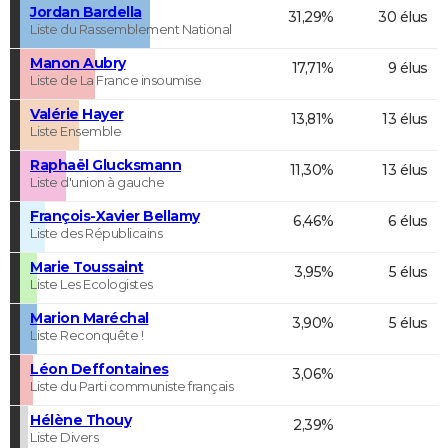
Jordan Bardella
31,29%
30 élus
Liste du Rassemblement National
Manon Aubry
17,71%
9 élus
Liste de La France insoumise
Valérie Hayer
13,81%
13 élus
Liste Ensemble
Raphaël Glucksmann
11,30%
13 élus
Liste d'union à gauche
François-Xavier Bellamy
6,46%
6 élus
Liste des Républicains
Marie Toussaint
3,95%
5 élus
Liste Les Ecologistes
Marion Maréchal
3,90%
5 élus
Liste Reconquête !
Léon Deffontaines
3,06%
Liste du Parti communiste français
Hélène Thouy
2,39%
Liste Divers