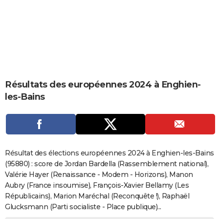
City break
Voyage de noces
Climat
Destinations
Voyage nature
Forum
+
PHOTO
GUIDES D'ACHAT
BONS PLANS
CARTE DE VOEUX
Résultats des européennes 2024 à Enghien-
Carte Bonne année
Carte Pâques
Carte de Noël
Carte Saint-Valentin
Carte d'anniversaire
DICTIONNAIRE
les-Bains
Biographies
Expressions
Dictionnaire
Citations
Proverbes
PROGRAMME TV
COPAINS D'AVANT
Se connecter
Collèges
Universités
Service militaire
S'inscrire
Lycées
Primaires
Entreprises
Avis de recherche
AVIS DE DÉCÈS
Résultat des élections européennes 2024 à Enghien-les-Bains
(95880) : score de Jordan Bardella (Rassemblement national),
FORUM
Valérie Hayer (Renaissance - Modem - Horizons), Manon
Aubry (France insoumise), François-Xavier Bellamy (Les
Lifestyle
Sport
Television
Cinema
Bricolage
Culture
Auto
Voyage
Républicains), Marion Maréchal (Reconquête !), Raphaël
Glucksmann (Parti socialiste - Place publique)...