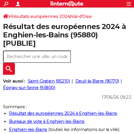
ACTUALITÉS
Connexion
S'inscrire
Résultats européennes 2024
Val-d'Oise
Rechercher
Société
Education
Villes
Politique
Faits Divers
Monde
+
SPORT
Résultat des européennes 2024 à
Football
Cyclisme
Forum
Coupe du monde 2026
Tennis
Rugby
CULTURE
Enghien-les-Bains (95880)
[PUBLIE]
TNT
Cinéma
Musique
Programme TV
Streaming
Sorties cinéma
+
FINANCE
Impôts
Immobilier
Banque
Crédit
Retraite
Epargne
Risques naturels par ville
Assurance
AUTO
Réserver un essai
Berlines
Forum auto
Essais
Citadines
SUV
+
HIGH-TECH
Meilleur smartphone
Ordinateurs
Guide high-tech
Mobiles
Internet
Jeux vidéo
+
BRICOLAGE
Voir aussi :
Saint-Gratien (95210)
Deuil-la-Barre (95170)
Épinay-sur-Seine (93800)
Aménagement intérieur
Cuisine
Jardinage
+
Forum
Extérieur
Salle de bains
Rangement
WEEK-END
17/06/26 09:22
Escapades
Expositions
Week-end nature
Guides de France
Patrimoine
Musées
+
LIFESTYLE
Sommaire :
Résultat des européennes 2024 à Enghien-les-Bains
Bien-être
Mode
+
Art de vivre
Loisirs
Modes de vie
SANTE
Bureaux de vote à Enghien-les-Bains
Guide de la santé
Médicaments
+
Alimentation
Maladies
Sommeil
VOYAGE
Enghien-les-Bains
(toutes les informations sur la ville)