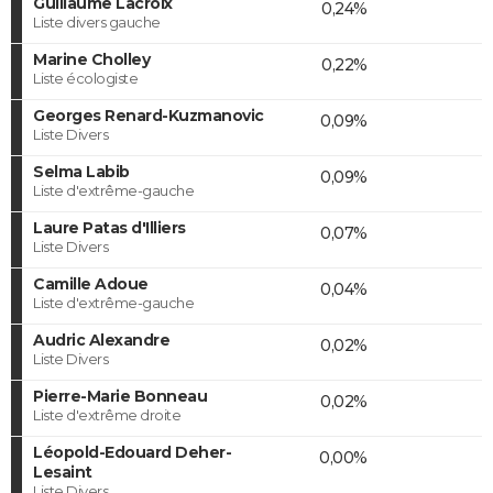
Guillaume Lacroix
0,24%
Liste divers gauche
Marine Cholley
0,22%
Liste écologiste
Georges Renard-Kuzmanovic
0,09%
Liste Divers
Selma Labib
0,09%
Liste d'extrême-gauche
Laure Patas d'Illiers
0,07%
Liste Divers
Camille Adoue
0,04%
Liste d'extrême-gauche
Audric Alexandre
0,02%
Liste Divers
Pierre-Marie Bonneau
0,02%
Liste d'extrême droite
Léopold-Edouard Deher-
0,00%
Lesaint
Liste Divers