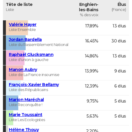
Tête de liste
Enghien-
Élus
Liste
les-Bains
(France)
% des voix
Valérie Hayer
17,89%
13 élus
Liste Ensemble
Jordan Bardella
16,45%
30 élus
Liste du Rassemblement National
Raphaël Glucksmann
14,86%
13 élus
Liste d'union à gauche
Manon Aubry
13,99%
9 élus
Liste de La France insoumise
François-Xavier Bellamy
12,39%
6 élus
Liste des Républicains
Marion Maréchal
9,75%
5 élus
Liste Reconquête !
Marie Toussaint
5,63%
5 élus
Liste Les Ecologistes
Hélène Thouy
2,20%