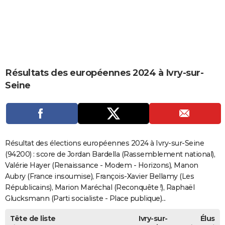
City break
Voyage de noces
Climat
Destinations
Voyage nature
Forum
+
PHOTO
GUIDES D'ACHAT
BONS PLANS
Résultats des européennes 2024 à Ivry-sur-
CARTE DE VOEUX
Seine
Carte Bonne année
Carte Pâques
Carte de Noël
Carte Saint-Valentin
Carte d'anniversaire
DICTIONNAIRE
Biographies
Expressions
Dictionnaire
Citations
Proverbes
PROGRAMME TV
COPAINS D'AVANT
Résultat des élections européennes 2024 à Ivry-sur-Seine
Se connecter
Collèges
Universités
Service militaire
S'inscrire
Lycées
Primaires
Entreprises
Avis de recherche
(94200) : score de Jordan Bardella (Rassemblement national),
AVIS DE DÉCÈS
Valérie Hayer (Renaissance - Modem - Horizons), Manon
FORUM
Aubry (France insoumise), François-Xavier Bellamy (Les
Républicains), Marion Maréchal (Reconquête !), Raphaël
Lifestyle
Sport
Television
Cinema
Bricolage
Culture
Auto
Voyage
Glucksmann (Parti socialiste - Place publique)...
Tête de liste
Ivry-sur-
Élus