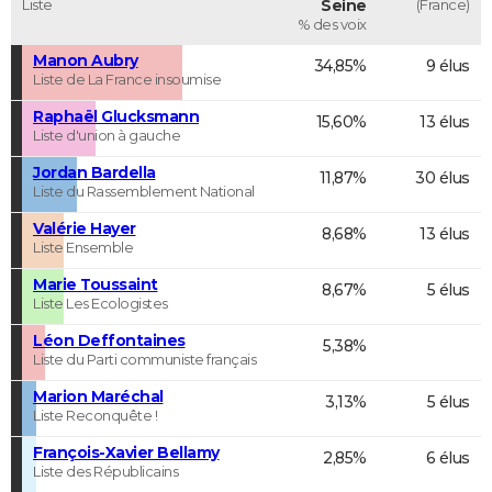
Liste
Seine
(France)
% des voix
Manon Aubry
34,85%
9 élus
Liste de La France insoumise
Raphaël Glucksmann
15,60%
13 élus
Liste d'union à gauche
Jordan Bardella
11,87%
30 élus
Liste du Rassemblement National
Valérie Hayer
8,68%
13 élus
Liste Ensemble
Marie Toussaint
8,67%
5 élus
Liste Les Ecologistes
Léon Deffontaines
5,38%
Liste du Parti communiste français
Marion Maréchal
3,13%
5 élus
Liste Reconquête !
François-Xavier Bellamy
2,85%
6 élus
Liste des Républicains