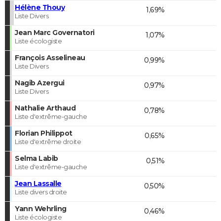
Hélène Thouy
1,69%
Liste Divers
Jean Marc Governatori
1,07%
Liste écologiste
François Asselineau
0,99%
Liste Divers
Nagib Azergui
0,97%
Liste Divers
Nathalie Arthaud
0,78%
Liste d'extrême-gauche
Florian Philippot
0,65%
Liste d'extrême droite
Selma Labib
0,51%
Liste d'extrême-gauche
Jean Lassalle
0,50%
Liste divers droite
Yann Wehrling
0,46%
Liste écologiste