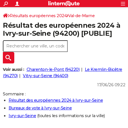
ACTUALITÉS
Connexion
S'inscrire
Résultats européennes 2024
Val-de-Marne
Rechercher
Société
Education
Villes
Politique
Faits Divers
Monde
+
SPORT
Résultat des européennes 2024 à
Football
Cyclisme
Forum
Coupe du monde 2026
Tennis
Rugby
CULTURE
Ivry-sur-Seine (94200) [PUBLIE]
TNT
Cinéma
Musique
Programme TV
Streaming
Sorties cinéma
+
FINANCE
Impôts
Immobilier
Banque
Crédit
Retraite
Epargne
Risques naturels par ville
Assurance
AUTO
Réserver un essai
Berlines
Forum auto
Essais
Citadines
SUV
+
HIGH-TECH
Voir aussi :
Charenton-le-Pont (94220)
Le Kremlin-Bicêtre
Meilleur smartphone
Ordinateurs
Guide high-tech
Mobiles
Internet
Jeux vidéo
+
(94270)
Vitry-sur-Seine (94400)
BRICOLAGE
17/06/26 09:22
Aménagement intérieur
Cuisine
Jardinage
+
Forum
Extérieur
Salle de bains
Rangement
WEEK-END
Sommaire :
Escapades
Expositions
Week-end nature
Guides de France
Patrimoine
Musées
+
LIFESTYLE
Résultat des européennes 2024 à Ivry-sur-Seine
Bureaux de vote à Ivry-sur-Seine
Bien-être
Mode
+
Art de vivre
Loisirs
Modes de vie
SANTE
Ivry-sur-Seine
(toutes les informations sur la ville)
Guide de la santé
Médicaments
+
Alimentation
Maladies
Sommeil
VOYAGE