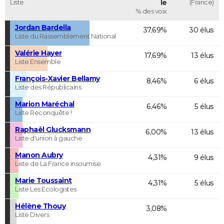
Liste
le
(France)
% des voix
Jordan Bardella
37,69%
30 élus
Liste du Rassemblement National
Valérie Hayer
17,69%
13 élus
Liste Ensemble
François-Xavier Bellamy
8,46%
6 élus
Liste des Républicains
Marion Maréchal
6,46%
5 élus
Liste Reconquête !
Raphaël Glucksmann
6,00%
13 élus
Liste d'union à gauche
Manon Aubry
4,31%
9 élus
Liste de La France insoumise
Marie Toussaint
4,31%
5 élus
Liste Les Ecologistes
Hélène Thouy
3,08%
Liste Divers