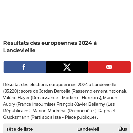
City break
Voyage de noces
Climat
Destinations
Voyage nature
Forum
+
PHOTO
GUIDES D'ACHAT
BONS PLANS
Résultats des européennes 2024 à
CARTE DE VOEUX
Landevieille
Carte Bonne année
Carte Pâques
Carte de Noël
Carte Saint-Valentin
Carte d'anniversaire
DICTIONNAIRE
Biographies
Expressions
Dictionnaire
Citations
Proverbes
PROGRAMME TV
COPAINS D'AVANT
Résultat des élections européennes 2024 à Landevieille
Se connecter
Collèges
Universités
Service militaire
S'inscrire
Lycées
Primaires
Entreprises
Avis de recherche
(85220) : score de Jordan Bardella (Rassemblement national),
AVIS DE DÉCÈS
Valérie Hayer (Renaissance - Modem - Horizons), Manon
FORUM
Aubry (France insoumise), François-Xavier Bellamy (Les
Républicains), Marion Maréchal (Reconquête !), Raphaël
Lifestyle
Sport
Television
Cinema
Bricolage
Culture
Auto
Voyage
Glucksmann (Parti socialiste - Place publique)...
Tête de liste
Landevieil
Élus