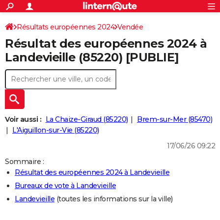
ACTUALITÉS
Connexion
S'inscrire
Résultats européennes 2024
Vendée
Rechercher
Société
Education
Villes
Politique
Faits Divers
Monde
+
SPORT
Résultat des européennes 2024 à
Football
Cyclisme
Forum
Coupe du monde 2026
Tennis
Rugby
CULTURE
Landevieille (85220) [PUBLIE]
TNT
Cinéma
Musique
Programme TV
Streaming
Sorties cinéma
+
FINANCE
Impôts
Immobilier
Banque
Crédit
Retraite
Epargne
Risques naturels par ville
Assurance
AUTO
Réserver un essai
Berlines
Forum auto
Essais
Citadines
SUV
+
HIGH-TECH
Voir aussi :
La Chaize-Giraud (85220)
Brem-sur-Mer (85470)
Meilleur smartphone
Ordinateurs
Guide high-tech
Mobiles
Internet
Jeux vidéo
+
L'Aiguillon-sur-Vie (85220)
BRICOLAGE
17/06/26 09:22
Aménagement intérieur
Cuisine
Jardinage
+
Forum
Extérieur
Salle de bains
Rangement
WEEK-END
Sommaire :
Escapades
Expositions
Week-end nature
Guides de France
Patrimoine
Musées
+
LIFESTYLE
Résultat des européennes 2024 à Landevieille
Bureaux de vote à Landevieille
Bien-être
Mode
+
Art de vivre
Loisirs
Modes de vie
SANTE
Landevieille
(toutes les informations sur la ville)
Guide de la santé
Médicaments
+
Alimentation
Maladies
Sommeil
VOYAGE