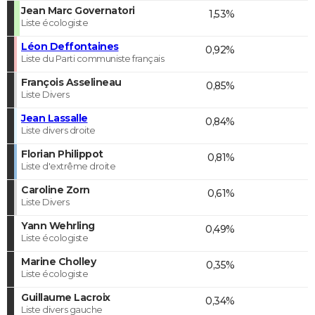
Jean Marc Governatori
1,53%
Liste écologiste
Léon Deffontaines
0,92%
Liste du Parti communiste français
François Asselineau
0,85%
Liste Divers
Jean Lassalle
0,84%
Liste divers droite
Florian Philippot
0,81%
Liste d'extrême droite
Caroline Zorn
0,61%
Liste Divers
Yann Wehrling
0,49%
Liste écologiste
Marine Cholley
0,35%
Liste écologiste
Guillaume Lacroix
0,34%
Liste divers gauche