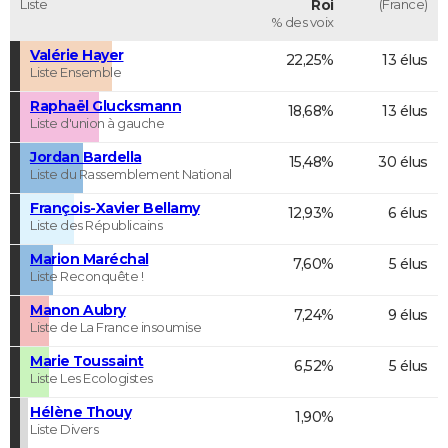
Liste
Roi
(France)
% des voix
Valérie Hayer
22,25%
13 élus
Liste Ensemble
Raphaël Glucksmann
18,68%
13 élus
Liste d'union à gauche
Jordan Bardella
15,48%
30 élus
Liste du Rassemblement National
François-Xavier Bellamy
12,93%
6 élus
Liste des Républicains
Marion Maréchal
7,60%
5 élus
Liste Reconquête !
Manon Aubry
7,24%
9 élus
Liste de La France insoumise
Marie Toussaint
6,52%
5 élus
Liste Les Ecologistes
Hélène Thouy
1,90%
Liste Divers