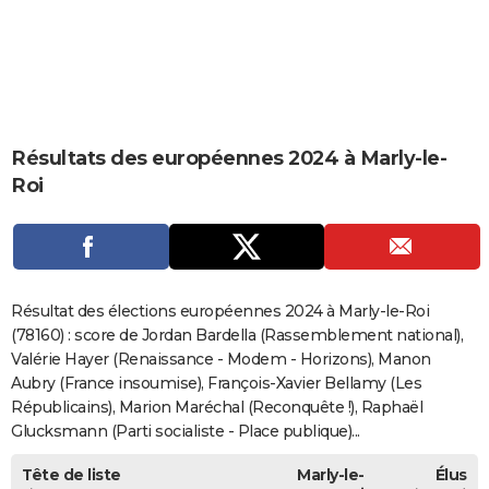
City break
Voyage de noces
Climat
Destinations
Voyage nature
Forum
+
PHOTO
GUIDES D'ACHAT
BONS PLANS
Résultats des européennes 2024 à Marly-le-
CARTE DE VOEUX
Roi
Carte Bonne année
Carte Pâques
Carte de Noël
Carte Saint-Valentin
Carte d'anniversaire
DICTIONNAIRE
Biographies
Expressions
Dictionnaire
Citations
Proverbes
PROGRAMME TV
COPAINS D'AVANT
Résultat des élections européennes 2024 à Marly-le-Roi
Se connecter
Collèges
Universités
Service militaire
S'inscrire
Lycées
Primaires
Entreprises
Avis de recherche
(78160) : score de Jordan Bardella (Rassemblement national),
AVIS DE DÉCÈS
Valérie Hayer (Renaissance - Modem - Horizons), Manon
FORUM
Aubry (France insoumise), François-Xavier Bellamy (Les
Républicains), Marion Maréchal (Reconquête !), Raphaël
Lifestyle
Sport
Television
Cinema
Bricolage
Culture
Auto
Voyage
Glucksmann (Parti socialiste - Place publique)...
Tête de liste
Marly-le-
Élus