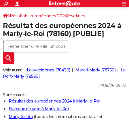
ACTUALITÉS
Connexion
S'inscrire
Résultats européennes 2024
Yvelines
Rechercher
Société
Education
Villes
Politique
Faits Divers
Monde
+
SPORT
Résultat des européennes 2024 à
Football
Cyclisme
Forum
Coupe du monde 2026
Tennis
Rugby
CULTURE
Marly-le-Roi (78160) [PUBLIE]
TNT
Cinéma
Musique
Programme TV
Streaming
Sorties cinéma
+
FINANCE
Impôts
Immobilier
Banque
Crédit
Retraite
Epargne
Risques naturels par ville
Assurance
AUTO
Réserver un essai
Berlines
Forum auto
Essais
Citadines
SUV
+
HIGH-TECH
Voir aussi :
Louveciennes (78430)
Mareil-Marly (78750)
Le
Meilleur smartphone
Ordinateurs
Guide high-tech
Mobiles
Internet
Jeux vidéo
+
Port-Marly (78560)
BRICOLAGE
17/06/26 09:22
Aménagement intérieur
Cuisine
Jardinage
+
Forum
Extérieur
Salle de bains
Rangement
WEEK-END
Sommaire :
Escapades
Expositions
Week-end nature
Guides de France
Patrimoine
Musées
+
LIFESTYLE
Résultat des européennes 2024 à Marly-le-Roi
Bureaux de vote à Marly-le-Roi
Bien-être
Mode
+
Art de vivre
Loisirs
Modes de vie
SANTE
Marly-le-Roi
(toutes les informations sur la ville)
Guide de la santé
Médicaments
+
Alimentation
Maladies
Sommeil
VOYAGE