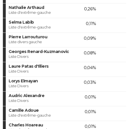
Nathalie Arthaud
0,26%
Liste d'extrême-gauche
Selma Labib
0,11%
Liste d'extrême-gauche
Pierre Larrouturou
0,09%
Liste divers gauche
Georges Renard-Kuzmanovic
0,08%
Liste Divers
Laure Patas d'Illiers
0,04%
Liste Divers
Lorys Elmayan
0,03%
Liste Divers
Audric Alexandre
0,01%
Liste Divers
Camille Adoue
0,01%
Liste d'extrême-gauche
Charles Hoareau
0,01%