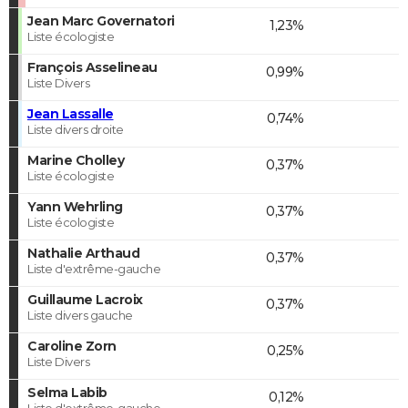
Jean Marc Governatori
1,23%
Liste écologiste
François Asselineau
0,99%
Liste Divers
Jean Lassalle
0,74%
Liste divers droite
Marine Cholley
0,37%
Liste écologiste
Yann Wehrling
0,37%
Liste écologiste
Nathalie Arthaud
0,37%
Liste d'extrême-gauche
Guillaume Lacroix
0,37%
Liste divers gauche
Caroline Zorn
0,25%
Liste Divers
Selma Labib
0,12%
Liste d'extrême-gauche