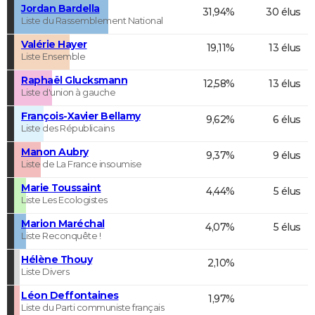
Jordan Bardella
31,94%
30 élus
Liste du Rassemblement National
Valérie Hayer
19,11%
13 élus
Liste Ensemble
Raphaël Glucksmann
12,58%
13 élus
Liste d'union à gauche
François-Xavier Bellamy
9,62%
6 élus
Liste des Républicains
Manon Aubry
9,37%
9 élus
Liste de La France insoumise
Marie Toussaint
4,44%
5 élus
Liste Les Ecologistes
Marion Maréchal
4,07%
5 élus
Liste Reconquête !
Hélène Thouy
2,10%
Liste Divers
Léon Deffontaines
1,97%
Liste du Parti communiste français