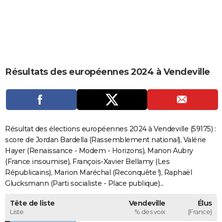
City break
Voyage de noces
Climat
Destinations
Voyage nature
Forum
+
PHOTO
GUIDES D'ACHAT
BONS PLANS
Résultats des européennes 2024 à Vendeville
CARTE DE VOEUX
Carte Bonne année
Carte Pâques
Carte de Noël
Carte Saint-Valentin
Carte d'anniversaire
DICTIONNAIRE
Biographies
Expressions
Dictionnaire
Citations
Proverbes
PROGRAMME TV
Résultat des élections européennes 2024 à Vendeville (59175) :
COPAINS D'AVANT
score de Jordan Bardella (Rassemblement national), Valérie
Hayer (Renaissance - Modem - Horizons), Manon Aubry
Se connecter
Collèges
Universités
Service militaire
S'inscrire
Lycées
Primaires
Entreprises
Avis de recherche
AVIS DE DÉCÈS
(France insoumise), François-Xavier Bellamy (Les
Républicains), Marion Maréchal (Reconquête !), Raphaël
FORUM
Glucksmann (Parti socialiste - Place publique)...
Lifestyle
Sport
Television
Cinema
Bricolage
Culture
Auto
Voyage
Tête de liste
Vendeville
Élus
Liste
% des voix
(France)