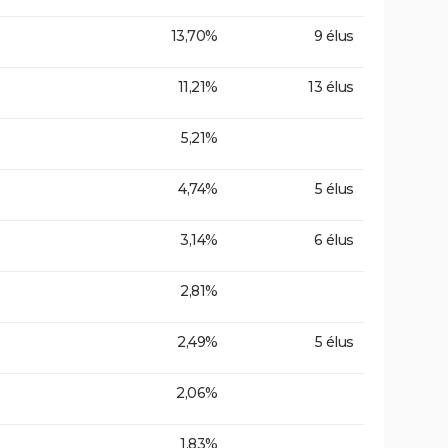
13,70%
9 élus
11,21%
13 élus
5,21%
4,74%
5 élus
3,14%
6 élus
2,81%
2,49%
5 élus
2,06%
1,83%