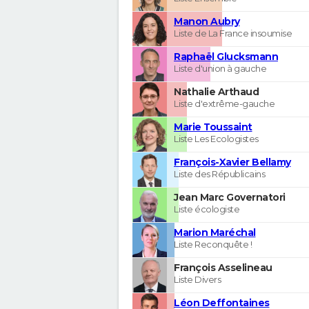
Manon Aubry
Liste de La France insoumise
Raphaël Glucksmann
Liste d'union à gauche
Nathalie Arthaud
Liste d'extrême-gauche
Marie Toussaint
Liste Les Ecologistes
François-Xavier Bellamy
Liste des Républicains
Jean Marc Governatori
Liste écologiste
Marion Maréchal
Liste Reconquête !
François Asselineau
Liste Divers
Léon Deffontaines