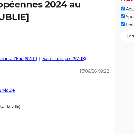
ropéennes 2024 au
Actu
PUBLIE]
Spo
Les 
rne-à-l'Eau (97111)
Saint-François (97118)
17/06/26 09:22
u Moule
r la ville)