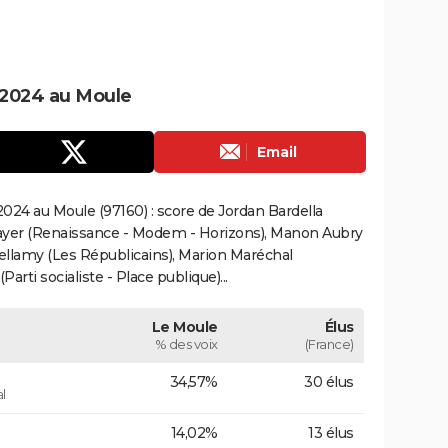
 2024 au Moule
Email
024 au Moule (97160) : score de Jordan Bardella
ayer (Renaissance - Modem - Horizons), Manon Aubry
Bellamy (Les Républicains), Marion Maréchal
rti socialiste - Place publique)...
Le Moule
Élus
% des voix
(France)
34,57%
30 élus
l
14,02%
13 élus