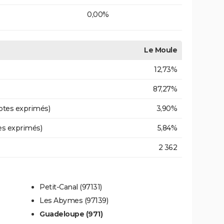
0,00%
Le Moule
12,73%
87,27%
otes exprimés)
3,90%
es exprimés)
5,84%
2 362
Petit-Canal (97131)
Les Abymes (97139)
Guadeloupe (971)