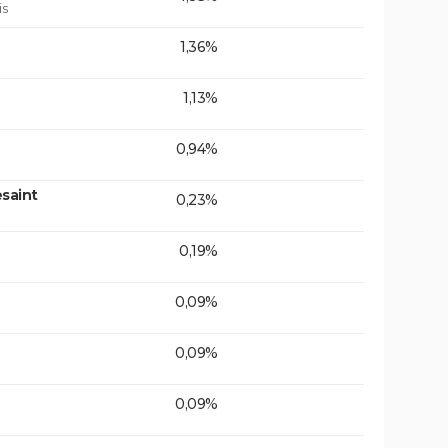
is
1,36%
1,13%
0,94%
saint
0,23%
0,19%
0,09%
0,09%
0,09%