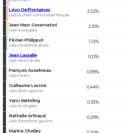
Léon Deffontaines
2,32%
Liste du Parti communiste français
Jean Marc Governatori
2,15%
Liste écologiste
Florian Philippot
1,13%
Liste d'extrême droite
Jean Lassalle
1,02%
Liste divers droite
François Asselineau
0,99%
Liste Divers
Guillaume Lacroix
0,44%
Liste divers gauche
Yann Wehrling
0,35%
Liste écologiste
Nathalie Arthaud
0,29%
Liste d'extrême-gauche
Marine Cholley
0,20%