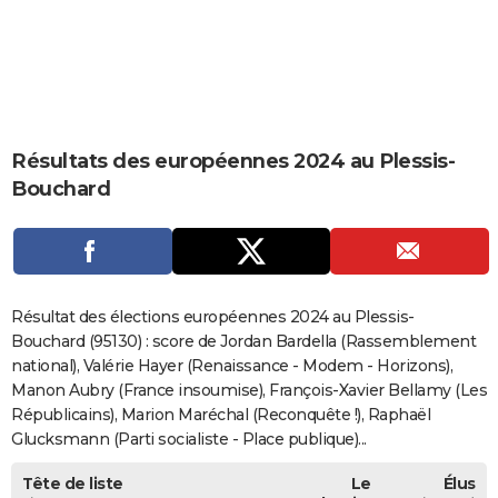
City break
Voyage de noces
Climat
Destinations
Voyage nature
Forum
+
PHOTO
GUIDES D'ACHAT
BONS PLANS
Résultats des européennes 2024 au Plessis-
CARTE DE VOEUX
Bouchard
Carte Bonne année
Carte Pâques
Carte de Noël
Carte Saint-Valentin
Carte d'anniversaire
DICTIONNAIRE
Biographies
Expressions
Dictionnaire
Citations
Proverbes
PROGRAMME TV
COPAINS D'AVANT
Résultat des élections européennes 2024 au Plessis-
Se connecter
Collèges
Universités
Service militaire
S'inscrire
Lycées
Primaires
Entreprises
Avis de recherche
Bouchard (95130) : score de Jordan Bardella (Rassemblement
AVIS DE DÉCÈS
national), Valérie Hayer (Renaissance - Modem - Horizons),
FORUM
Manon Aubry (France insoumise), François-Xavier Bellamy (Les
Républicains), Marion Maréchal (Reconquête !), Raphaël
Lifestyle
Sport
Television
Cinema
Bricolage
Culture
Auto
Voyage
Glucksmann (Parti socialiste - Place publique)...
Tête de liste
Le
Élus