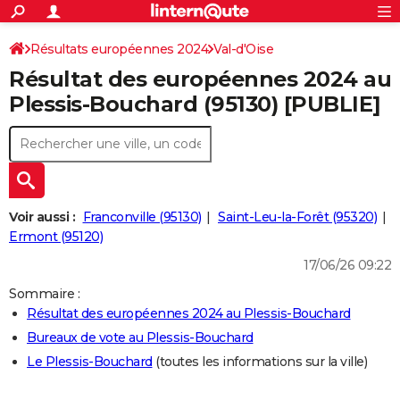
ACTUALITÉS
Connexion
S'inscrire
Résultats européennes 2024
Val-d'Oise
Rechercher
Société
Education
Villes
Politique
Faits Divers
Monde
+
SPORT
Résultat des européennes 2024 au
Football
Cyclisme
Forum
Coupe du monde 2026
Tennis
Rugby
CULTURE
Plessis-Bouchard (95130) [PUBLIE]
TNT
Cinéma
Musique
Programme TV
Streaming
Sorties cinéma
+
FINANCE
Impôts
Immobilier
Banque
Crédit
Retraite
Epargne
Risques naturels par ville
Assurance
AUTO
Réserver un essai
Berlines
Forum auto
Essais
Citadines
SUV
+
HIGH-TECH
Voir aussi :
Franconville (95130)
Saint-Leu-la-Forêt (95320)
Meilleur smartphone
Ordinateurs
Guide high-tech
Mobiles
Internet
Jeux vidéo
+
Ermont (95120)
BRICOLAGE
17/06/26 09:22
Aménagement intérieur
Cuisine
Jardinage
+
Forum
Extérieur
Salle de bains
Rangement
WEEK-END
Sommaire :
Escapades
Expositions
Week-end nature
Guides de France
Patrimoine
Musées
+
LIFESTYLE
Résultat des européennes 2024 au Plessis-Bouchard
Bureaux de vote au Plessis-Bouchard
Bien-être
Mode
+
Art de vivre
Loisirs
Modes de vie
SANTE
Le Plessis-Bouchard
(toutes les informations sur la ville)
Guide de la santé
Médicaments
+
Alimentation
Maladies
Sommeil
VOYAGE