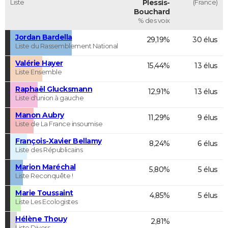
Liste
Plessis-
(France)
Bouchard
% des voix
Jordan Bardella
29,19%
30 élus
Liste du Rassemblement National
Valérie Hayer
15,44%
13 élus
Liste Ensemble
Raphaël Glucksmann
12,91%
13 élus
Liste d'union à gauche
Manon Aubry
11,29%
9 élus
Liste de La France insoumise
François-Xavier Bellamy
8,24%
6 élus
Liste des Républicains
Marion Maréchal
5,80%
5 élus
Liste Reconquête !
Marie Toussaint
4,85%
5 élus
Liste Les Ecologistes
Hélène Thouy
2,81%
Liste Divers