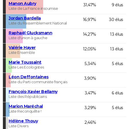
Manon Aubry
31,47%
9 élus
Liste de La France insoumise
Jordan Bardella
16,97%
30 élus
Liste du Rassemblement National
Raphaël Glucksmann
14,27%
13 élus
Liste d'union à gauche
Valérie Hayer
12,05%
13 élus
Liste Ensemble
Marie Toussaint
5,34%
5 élus
Liste Les Ecologistes
Léon Deffontaines
3,90%
Liste du Parti communiste français
François-Xavier Bellamy
3,47%
6 élus
Liste des Républicains
Marion Maréchal
3,29%
5 élus
Liste Reconquête !
Hélène Thouy
2,46%
Liste Divers