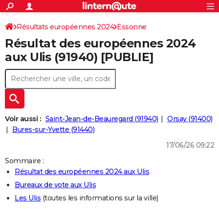
ACTUALITÉS
Connexion
S'inscrire
Résultats européennes 2024
Essonne
Rechercher
Société
Education
Villes
Politique
Faits Divers
Monde
+
SPORT
Résultat des européennes 2024
Football
Cyclisme
Forum
Coupe du monde 2026
Tennis
Rugby
CULTURE
aux Ulis (91940) [PUBLIE]
TNT
Cinéma
Musique
Programme TV
Streaming
Sorties cinéma
+
FINANCE
Impôts
Immobilier
Banque
Crédit
Retraite
Epargne
Risques naturels par ville
Assurance
AUTO
Réserver un essai
Berlines
Forum auto
Essais
Citadines
SUV
+
HIGH-TECH
Voir aussi :
Saint-Jean-de-Beauregard (91940)
Orsay (91400)
Meilleur smartphone
Ordinateurs
Guide high-tech
Mobiles
Internet
Jeux vidéo
+
Bures-sur-Yvette (91440)
BRICOLAGE
17/06/26 09:22
Aménagement intérieur
Cuisine
Jardinage
+
Forum
Extérieur
Salle de bains
Rangement
WEEK-END
Sommaire :
Escapades
Expositions
Week-end nature
Guides de France
Patrimoine
Musées
+
LIFESTYLE
Résultat des européennes 2024 aux Ulis
Bureaux de vote aux Ulis
Bien-être
Mode
+
Art de vivre
Loisirs
Modes de vie
SANTE
Les Ulis
(toutes les informations sur la ville)
Guide de la santé
Médicaments
+
Alimentation
Maladies
Sommeil
VOYAGE