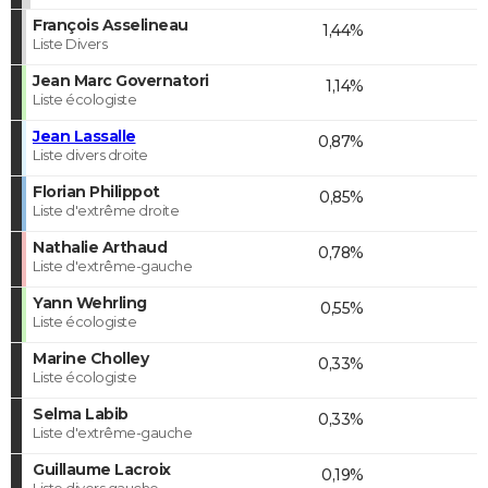
François Asselineau
1,44%
Liste Divers
Jean Marc Governatori
1,14%
Liste écologiste
Jean Lassalle
0,87%
Liste divers droite
Florian Philippot
0,85%
Liste d'extrême droite
Nathalie Arthaud
0,78%
Liste d'extrême-gauche
Yann Wehrling
0,55%
Liste écologiste
Marine Cholley
0,33%
Liste écologiste
Selma Labib
0,33%
Liste d'extrême-gauche
Guillaume Lacroix
0,19%
Liste divers gauche