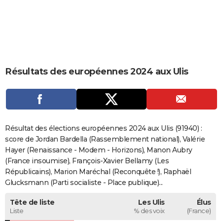
City break
Voyage de noces
Climat
Destinations
Voyage nature
Forum
+
PHOTO
GUIDES D'ACHAT
BONS PLANS
Résultats des européennes 2024 aux Ulis
CARTE DE VOEUX
Carte Bonne année
Carte Pâques
Carte de Noël
Carte Saint-Valentin
Carte d'anniversaire
DICTIONNAIRE
Biographies
Expressions
Dictionnaire
Citations
Proverbes
PROGRAMME TV
Résultat des élections européennes 2024 aux Ulis (91940) :
COPAINS D'AVANT
score de Jordan Bardella (Rassemblement national), Valérie
Hayer (Renaissance - Modem - Horizons), Manon Aubry
Se connecter
Collèges
Universités
Service militaire
S'inscrire
Lycées
Primaires
Entreprises
Avis de recherche
AVIS DE DÉCÈS
(France insoumise), François-Xavier Bellamy (Les
Républicains), Marion Maréchal (Reconquête !), Raphaël
FORUM
Glucksmann (Parti socialiste - Place publique)...
Lifestyle
Sport
Television
Cinema
Bricolage
Culture
Auto
Voyage
Tête de liste
Les Ulis
Élus
Liste
% des voix
(France)