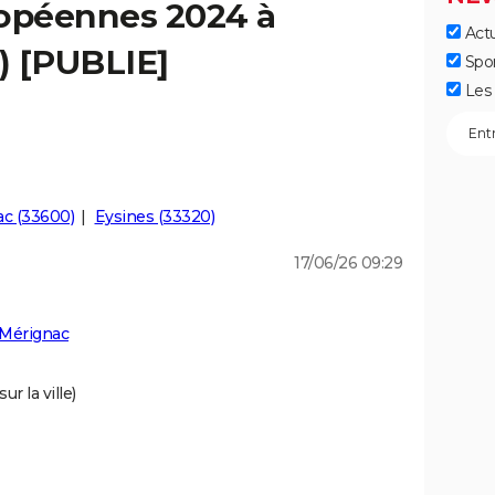
ropéennes 2024 à
Actu
) [PUBLIE]
Spo
Les 
c (33600)
Eysines (33320)
17/06/26 09:29
 Mérignac
r la ville)