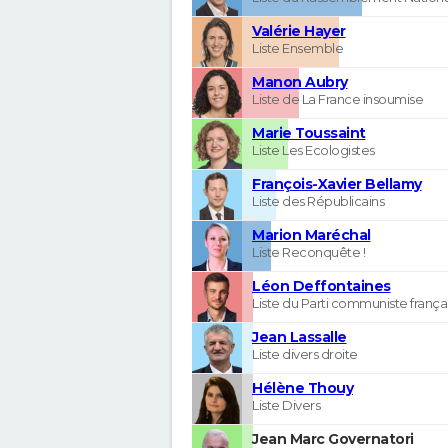
Valérie Hayer
Liste Ensemble
Manon Aubry
Liste de La France insoumise
Marie Toussaint
Liste Les Ecologistes
François-Xavier Bellamy
Liste des Républicains
Marion Maréchal
Liste Reconquête !
Léon Deffontaines
Liste du Parti communiste frança
Jean Lassalle
Liste divers droite
Hélène Thouy
Liste Divers
Jean Marc Governatori