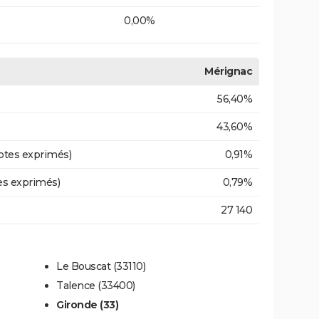
0,00%
Mérignac
56,40%
43,60%
otes exprimés)
0,91%
es exprimés)
0,79%
27 140
Le Bouscat (33110)
Talence (33400)
Gironde (33)