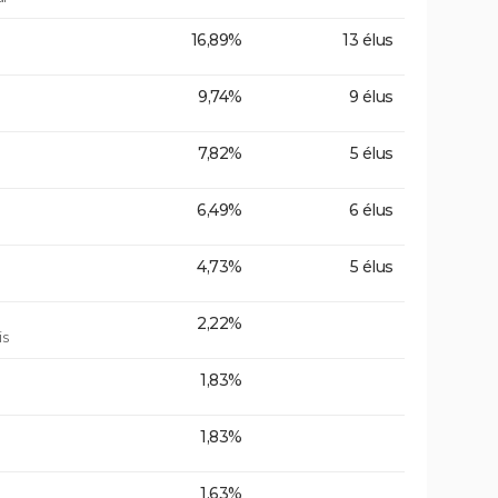
16,89%
13 élus
9,74%
9 élus
7,82%
5 élus
6,49%
6 élus
4,73%
5 élus
2,22%
is
1,83%
1,83%
1,63%