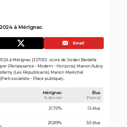
 2024 à Mérignac
Email
024 à Mérignac (33700) : score de Jordan Bardella
ayer (Renaissance - Modem - Horizons), Manon Aubry
Bellamy (Les Républicains), Marion Maréchal
rti socialiste - Place publique)...
Mérignac
Élus
% des voix
(France)
21,70%
13 élus
20,89%
30 élus
l